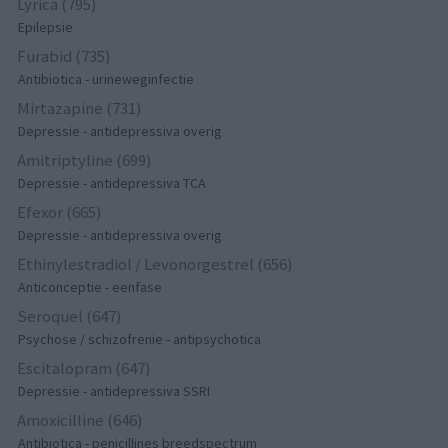
Lyrica (795)
Epilepsie
Furabid (735)
Antibiotica - urineweginfectie
Mirtazapine (731)
Depressie - antidepressiva overig
Amitriptyline (699)
Depressie - antidepressiva TCA
Efexor (665)
Depressie - antidepressiva overig
Ethinylestradiol / Levonorgestrel (656)
Anticonceptie - eenfase
Seroquel (647)
Psychose / schizofrenie - antipsychotica
Escitalopram (647)
Depressie - antidepressiva SSRI
Amoxicilline (646)
Antibiotica - penicillines breedspectrum