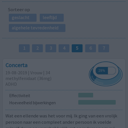
Sorteer op
geslacht
leeftijd
algehele tevredenheid
1
2
3
4
5
6
7
Concerta
19-08-2019 | Vrouw | 34
methylfenidaat (36mg)
ADHD
Effectiviteit
Hoeveelheid bijwerkingen
Wat een ellende was het voor mij. Ik ging van een vrolijk
persoon naar een compleet ander persoon ik voelde