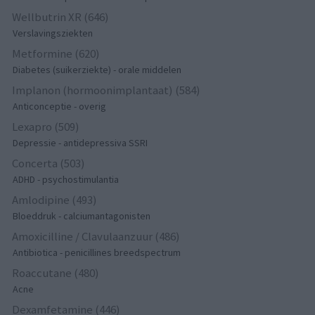
Wellbutrin XR (646)
Verslavingsziekten
Metformine (620)
Diabetes (suikerziekte) - orale middelen
Implanon (hormoonimplantaat) (584)
Anticonceptie - overig
Lexapro (509)
Depressie - antidepressiva SSRI
Concerta (503)
ADHD - psychostimulantia
Amlodipine (493)
Bloeddruk - calciumantagonisten
Amoxicilline / Clavulaanzuur (486)
Antibiotica - penicillines breedspectrum
Roaccutane (480)
Acne
Dexamfetamine (446)