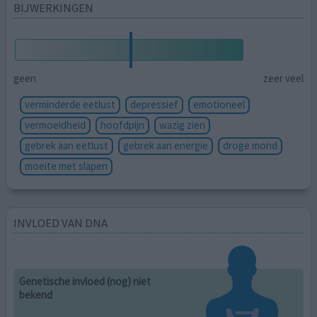
BIJWERKINGEN
geen
zeer veel
verminderde eetlust
depressief
emotioneel
vermoeidheid
hoofdpijn
wazig zien
gebrek aan eetlust
gebrek aan energie
droge mond
moeite met slapen
INVLOED VAN DNA
Genetische invloed (nog) niet
bekend