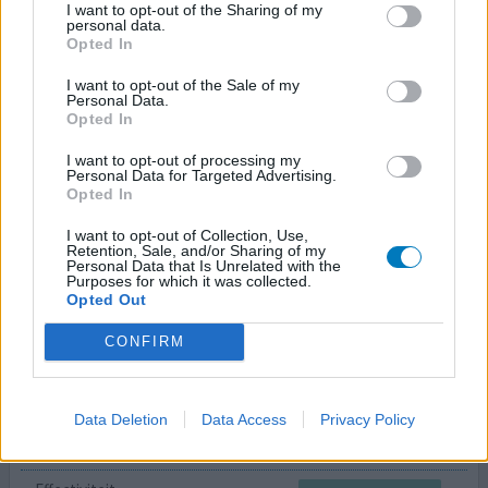
I want to opt-out of the Sharing of my
Hoeveelheid bijwerkingen
personal data.
Opted In
Nadat ik een burn out heb gehad en anti depressiva niet
I want to opt-out of the Sale of my
hielpen, bleek na tests dat ik ADD heb. De
Personal Data.
voorgeschreven kortwerkende ritalin hielp maar 1,5 tot 2
Opted In
uur en gelukkig kon ik snel over op concerta. Wat een
I want to opt-out of processing my
verbetering. Ik slaap veel beter, mijn dagen zijn nooit
Personal Data for Targeted Advertising.
meer lusteloos en deprimerend, ik doe gewoon de
Opted In
dingen die moeten, vergeet niet meer dat de was na
I want to opt-out of Collection, Use,
twee dagen
[lees meer...]
Retention, Sale, and/or Sharing of my
Personal Data that Is Unrelated with the
Purposes for which it was collected.
0 reacties
geef mening
Opted Out
CONFIRM
Concerta
28-02-2019 | Vrouw | 29
Data Deletion
Data Access
Privacy Policy
methylfenidaat (18mg)
ADD