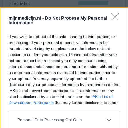
Effectiviteit
Hoeveelheid bijwerkingen
mijnmedicijn.nl -
Do Not Process My Personal
Information
Ik heb autisme en een lichte vorm van ADHD. Sinds ik
concerta gebruik gaat het een stuk beter in mijn hoofd.
Minder snel boos en als ik boos ben dan weer sneller niet
If you wish to opt-out of the sale, sharing to third parties, or
meer boos. Meer rust in mijn hoofd. Ik vergelijk het op
processing of your personal or sensitive information for
deze manier: Zonder concerta: een hele drukke snelweg,
targeted advertising by us, please use the below opt-out
rijd niet door en het is een chaos. Met concerta: nog
section to confirm your selection. Please note that after your
steeds een drukke snelweg, alleen geen
[lees meer...]
opt-out request is processed you may continue seeing
interest-based ads based on personal information utilized by
us or personal information disclosed to third parties prior to
0 reacties
geef mening
your opt-out. You may separately opt-out of the further
disclosure of your personal information by third parties on the
IAB’s list of downstream participants. This information may
Concerta
also be disclosed by us to third parties on the
IAB’s List of
Downstream Participants
that may further disclose it to other
17-04-2019 | Vrouw | 44
third parties.
methylfenidaat (54mg)
ADD
Personal Data Processing Opt Outs
Effectiviteit