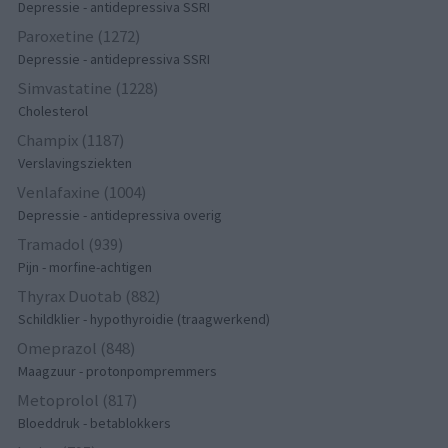
Depressie - antidepressiva SSRI
Paroxetine (1272)
Depressie - antidepressiva SSRI
Simvastatine (1228)
Cholesterol
Champix (1187)
Verslavingsziekten
Venlafaxine (1004)
Depressie - antidepressiva overig
Tramadol (939)
Pijn - morfine-achtigen
Thyrax Duotab (882)
Schildklier - hypothyroidie (traagwerkend)
Omeprazol (848)
Maagzuur - protonpompremmers
Metoprolol (817)
Bloeddruk - betablokkers