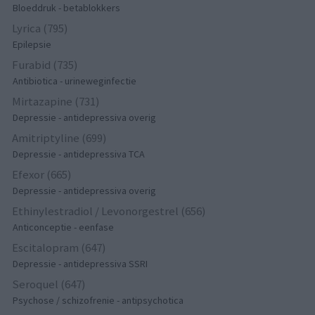
Bloeddruk - betablokkers
Lyrica (795)
Epilepsie
Furabid (735)
Antibiotica - urineweginfectie
Mirtazapine (731)
Depressie - antidepressiva overig
Amitriptyline (699)
Depressie - antidepressiva TCA
Efexor (665)
Depressie - antidepressiva overig
Ethinylestradiol / Levonorgestrel (656)
Anticonceptie - eenfase
Escitalopram (647)
Depressie - antidepressiva SSRI
Seroquel (647)
Psychose / schizofrenie - antipsychotica