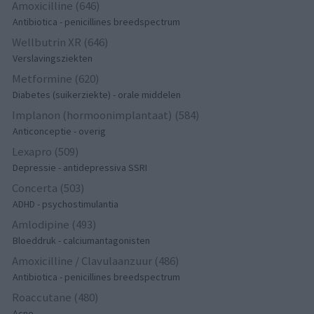
Amoxicilline (646)
Antibiotica - penicillines breedspectrum
Wellbutrin XR (646)
Verslavingsziekten
Metformine (620)
Diabetes (suikerziekte) - orale middelen
Implanon (hormoonimplantaat) (584)
Anticonceptie - overig
Lexapro (509)
Depressie - antidepressiva SSRI
Concerta (503)
ADHD - psychostimulantia
Amlodipine (493)
Bloeddruk - calciumantagonisten
Amoxicilline / Clavulaanzuur (486)
Antibiotica - penicillines breedspectrum
Roaccutane (480)
Acne