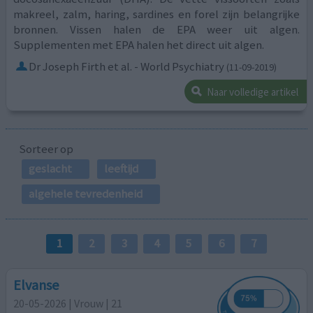
makreel, zalm, haring, sardines en forel zijn belangrijke
bronnen. Vissen halen de EPA weer uit algen.
Supplementen met EPA halen het direct uit algen.
Dr Joseph Firth et al. - World Psychiatry
(11-09-2019)
Naar volledige artikel
Sorteer op
geslacht
leeftijd
algehele tevredenheid
1
2
3
4
5
6
7
Elvanse
20-05-2026 | Vrouw | 21