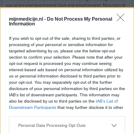
uur al en snel geiriteerd. Ook erg emotioneel. Nou ben ik
ook richting de overgang,dus wellicht heeft het daar ook
wat mee te maken. Nu slik ik op eigen initiatief ,na 3 uur
mijnmedicijn.nl -
Do Not Process My Personal
Information
20 mg bij. Ook dat li
[lees meer...]
0 reacties
If you wish to opt-out of the sale, sharing to third parties, or
geef mening
processing of your personal or sensitive information for
targeted advertising by us, please use the below opt-out
section to confirm your selection. Please note that after your
Elvanse
opt-out request is processed you may continue seeing
25-12-2025 | Vrouw | 27
interest-based ads based on personal information utilized by
lisdexamfetamine (60mg)
us or personal information disclosed to third parties prior to
ADD
your opt-out. You may separately opt-out of the further
disclosure of your personal information by third parties on the
Effectiviteit
IAB’s list of downstream participants. This information may
Hoeveelheid bijwerkingen
also be disclosed by us to third parties on the
IAB’s List of
Downstream Participants
that may further disclose it to other
Bijwerkingen
third parties.
koude handen
emotionele afvlakking
Personal Data Processing Opt Outs
verminderde eetlust