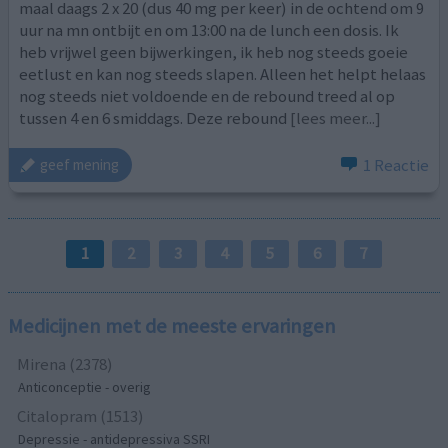
maal daags 2 x 20 (dus 40 mg per keer) in de ochtend om 9
uur na mn ontbijt en om 13:00 na de lunch een dosis. Ik
heb vrijwel geen bijwerkingen, ik heb nog steeds goeie
eetlust en kan nog steeds slapen. Alleen het helpt helaas
nog steeds niet voldoende en de rebound treed al op
tussen 4 en 6 smiddags. Deze rebound
[lees meer...]
1 Reactie
geef mening
1
2
3
4
5
6
7
Medicijnen met de meeste ervaringen
Mirena (2378)
Anticonceptie - overig
Citalopram (1513)
Depressie - antidepressiva SSRI