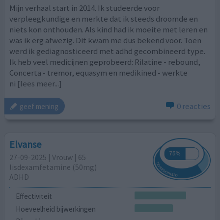
Mijn verhaal start in 2014. Ik studeerde voor
verpleegkundige en merkte dat ik steeds droomde en
niets kon onthouden. Als kind had ik moeite met leren en
was ik erg afwezig. Dit kwam me dus bekend voor. Toen
werd ik gediagnosticeerd met adhd gecombineerd type.
Ik heb veel medicijnen geprobeerd: Rilatine - rebound,
Concerta - tremor, equasym en medikined - werkte
ni
[lees meer...]
0 reacties
geef mening
Elvanse
27-09-2025 | Vrouw | 65
lisdexamfetamine (50mg)
ADHD
Effectiviteit
Hoeveelheid bijwerkingen