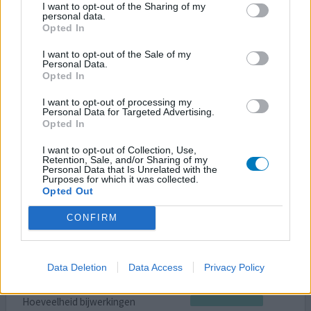
I want to opt-out of the Sharing of my
Na veel medicatie geprobeerd te hebben waaronder
personal data.
Opted In
ritalin (waar ik heel naar van werd) en dexamfetemine
Tentin wat beide kortwerkende medicijnen zijn, ben ik
I want to opt-out of the Sale of my
pas begonnen met elvanse. Ik wil niet overdrijven maar
Personal Data.
Opted In
het heeft momenteel mijn leven een stukje beter
gemaakt. Ik heb al mijn hele leven slaapproblemen maar
I want to opt-out of processing my
sinds ik elvanse slik slaap ik elke nacht 8/9 uur. Wat
Personal Data for Targeted Advertising.
voorh
[lees meer...]
Opted In
I want to opt-out of Collection, Use,
0 reacties
geef mening
Retention, Sale, and/or Sharing of my
Personal Data that Is Unrelated with the
Purposes for which it was collected.
Opted Out
Elvanse
CONFIRM
20-11-2025 | Man | 31
lisdexamfetamine (30mg)
ADHD
Data Deletion
Data Access
Privacy Policy
Effectiviteit
Hoeveelheid bijwerkingen