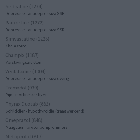
Sertraline (1274)
Depressie - antidepressiva SSRI
Paroxetine (1272)
Depressie - antidepressiva SSRI
Simvastatine (1228)
Cholesterol
Champix (1187)
Verslavingsziekten
Venlafaxine (1004)
Depressie - antidepressiva overig
Tramadol (939)
Pijn - morfine-achtigen
Thyrax Duotab (882)
Schildklier - hypothyroidie (traagwerkend)
Omeprazol (848)
Maagzuur - protonpompremmers
Metoprolol (817)