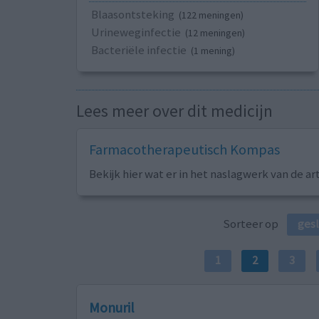
Blaasontsteking
(122 meningen)
Urineweginfectie
(12 meningen)
Bacteriële infectie
(1 mening)
Lees meer over dit medicijn
Farmacotherapeutisch Kompas
Bekijk hier wat er in het naslagwerk van de ar
Sorteer op
ges
1
2
3
Monuril