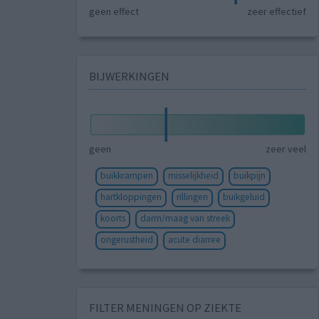
geen effect
zeer effectief
BIJWERKINGEN
geen
zeer veel
buikkrampen
misselijkheid
buikpijn
hartkloppingen
rillingen
buikgeluid
koorts
darm/maag van streek
ongerustheid
acute diarree
FILTER MENINGEN OP ZIEKTE