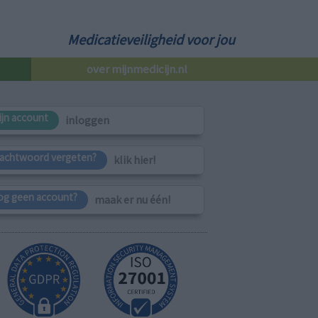
Medicatieveiligheid voor jou
over mijnmedicijn.nl
ijn account
inloggen
achtwoord vergeten?
klik hier!
og geen account?
maak er nu één!