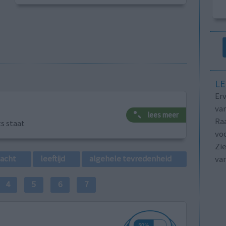
LE
Erv
van
lees meer
Raa
ts staat
voo
Zie
lacht
leeftijd
algehele tevredenheid
va
4
5
6
7