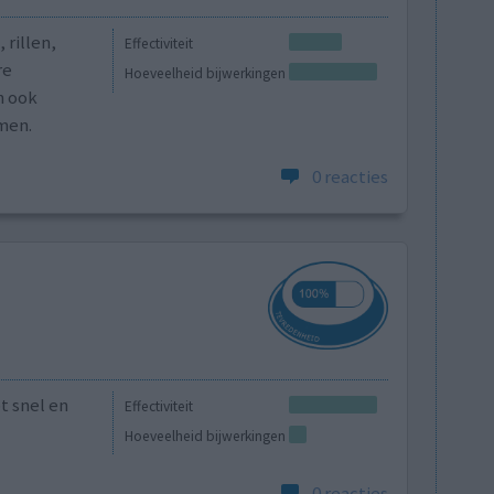
 rillen,
Effectiviteit
re
Hoeveelheid bijwerkingen
n ook
men.
0 reacties
t snel en
Effectiviteit
Hoeveelheid bijwerkingen
0 reacties