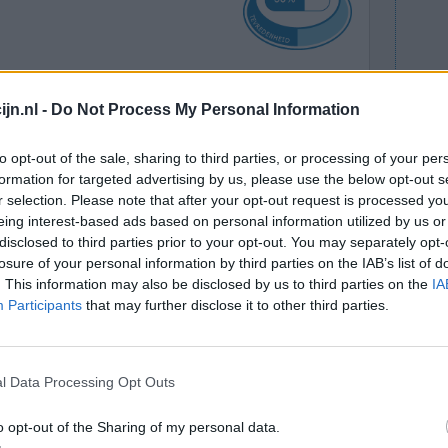
wel tegen
Effectiviteit
jn.nl -
Do Not Process My Personal Information
koortsig en
Hoeveelheid bijwerkingen
 Krijg
to opt-out of the sale, sharing to third parties, or processing of your per
ht hevig aan het rommelen... Ik hoop dat dit snel
formation for targeted advertising by us, please use the below opt-out s
r selection. Please note that after your opt-out request is processed y
eing interest-based ads based on personal information utilized by us or
disclosed to third parties prior to your opt-out. You may separately opt-
0 reacties
losure of your personal information by third parties on the IAB’s list of
. This information may also be disclosed by us to third parties on the
IA
Participants
that may further disclose it to other third parties.
l Data Processing Opt Outs
o opt-out of the Sharing of my personal data.