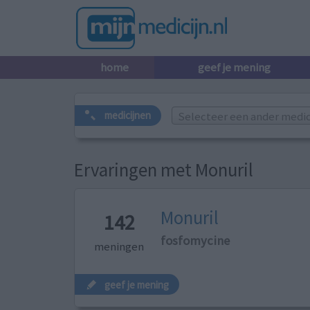
home
geef je mening
Selecteer een ander medicij
medicijnen
Ervaringen met Monuril
Monuril
142
fosfomycine
meningen
geef je mening