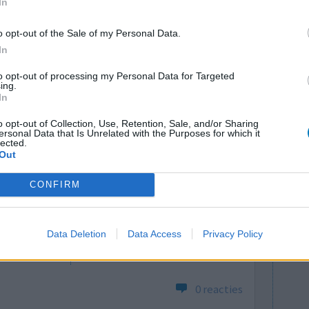
In
Effectiviteit
zol, rennie
Hoeveelheid bijwerkingen
o opt-out of the Sale of my Personal Data.
’n
In
sselijk. Dit spul neem ik nooit meer in!
to opt-out of processing my Personal Data for Targeted
ing.
0 reacties
In
o opt-out of Collection, Use, Retention, Sale, and/or Sharing
ersonal Data that Is Unrelated with the Purposes for which it
lected.
Out
CONFIRM
atste keer
Data Deletion
Data Access
Privacy Policy
Effectiviteit
Hoeveelheid bijwerkingen
0 reacties