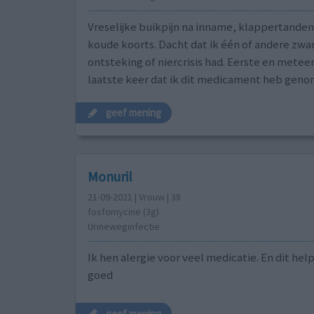
Vreselijke buikpijn na inname, klappertanden,
koude koorts. Dacht dat ik één of andere zwa
ontsteking of niercrisis had. Eerste en metee
laatste keer dat ik dit medicament heb geno
geef mening
Monuril
21-09-2021 | Vrouw | 38
fosfomycine (3g)
Urineweginfectie
Ik hen alergie voor veel medicatie. En dit help
goed
geef mening