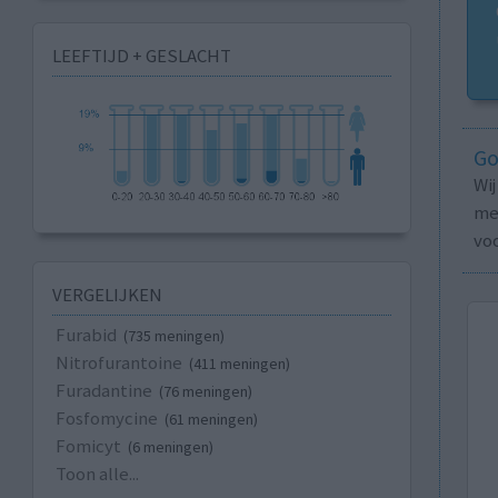
LEEFTIJD + GESLACHT
Go
Wi
med
vo
VERGELIJKEN
Furabid
(735 meningen)
Nitrofurantoine
(411 meningen)
Furadantine
(76 meningen)
Fosfomycine
(61 meningen)
Fomicyt
(6 meningen)
Toon alle...