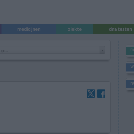
medicijnen
ziekte
dna testen
m
n...
w
n