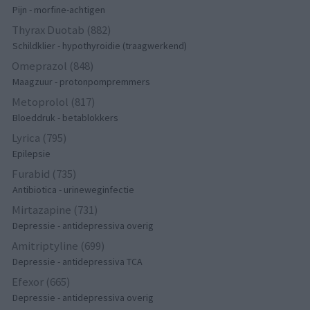
Pijn - morfine-achtigen
Thyrax Duotab (882)
Schildklier - hypothyroidie (traagwerkend)
Omeprazol (848)
Maagzuur - protonpompremmers
Metoprolol (817)
Bloeddruk - betablokkers
Lyrica (795)
Epilepsie
Furabid (735)
Antibiotica - urineweginfectie
Mirtazapine (731)
Depressie - antidepressiva overig
Amitriptyline (699)
Depressie - antidepressiva TCA
Efexor (665)
Depressie - antidepressiva overig