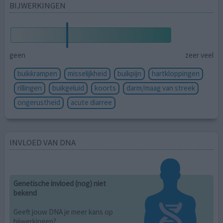
BIJWERKINGEN
geen
zeer veel
buikkrampen
misselijkheid
buikpijn
hartkloppingen
rillingen
buikgeluid
koorts
darm/maag van streek
ongerustheid
acute diarree
INVLOED VAN DNA
Genetische invloed (nog) niet
bekend
Geeft jouw DNA je meer kans op
bijwerkingen?