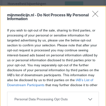
Hoeveelheid bijwerkingen
Blaasontsteking is niet weggegaan. Dezelfde nacht van
mijnmedicijn.nl -
Do Not Process My Personal
Information
inname weer ontzettend veel pijn en plassen. Ik gok dat
ik het er rechtstreeks weer uit heb geplast.. het heeft in
elk geval niet gewerkt. Ook dagen na inname nog heel
If you wish to opt-out of the sale, sharing to third parties, or
veel last van diarree.
processing of your personal or sensitive information for
targeted advertising by us, please use the below opt-out
section to confirm your selection. Please note that after your
0 reacties
geef mening
opt-out request is processed you may continue seeing
interest-based ads based on personal information utilized by
us or personal information disclosed to third parties prior to
Monuril
your opt-out. You may separately opt-out of the further
disclosure of your personal information by third parties on the
30-06-2019 | Vrouw | 24
IAB’s list of downstream participants. This information may
fosfomycine (3g)
Blaasontsteking
also be disclosed by us to third parties on the
IAB’s List of
Downstream Participants
that may further disclose it to other
Effectiviteit
third parties.
Hoeveelheid bijwerkingen
Personal Data Processing Opt Outs