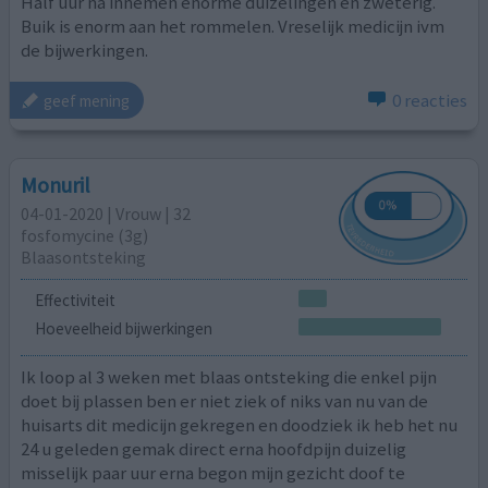
Half uur na innemen enorme duizelingen en zweterig.
Buik is enorm aan het rommelen. Vreselijk medicijn ivm
de bijwerkingen.
0 reacties
geef mening
Monuril
04-01-2020 | Vrouw | 32
fosfomycine (3g)
Blaasontsteking
Effectiviteit
Hoeveelheid bijwerkingen
Ik loop al 3 weken met blaas ontsteking die enkel pijn
doet bij plassen ben er niet ziek of niks van nu van de
huisarts dit medicijn gekregen en doodziek ik heb het nu
24 u geleden gemak direct erna hoofdpijn duizelig
misselijk paar uur erna begon mijn gezicht doof te