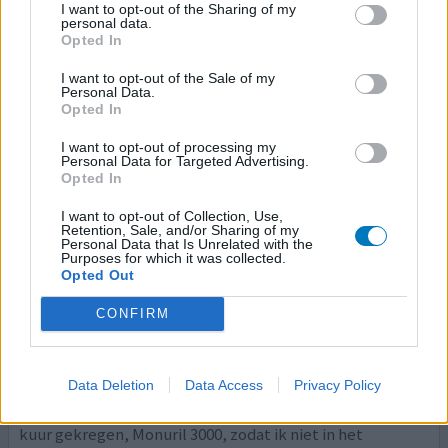
Prima medicijn, binnen 2 uur voelde ik al verlichting.
I want to opt-out of the Sharing of my
Ochtend erna pijn zo goed als weg, als bijwerking
personal data.
Opted In
hoofdpijn en vermoeid maar dat is te overzien. Wel goed
blijven drinken de volgende dagen om te voorkomen dat
I want to opt-out of the Sale of my
het terug komt.
Personal Data.
Opted In
0 reacties
geef mening
I want to opt-out of processing my
Personal Data for Targeted Advertising.
Opted In
Monuril
I want to opt-out of Collection, Use,
Retention, Sale, and/or Sharing of my
01-06-2019 | Vrouw | 50
Personal Data that Is Unrelated with the
fosfomycine (3000)
Purposes for which it was collected.
Opted Out
Blaasontsteking
CONFIRM
Effectiviteit
Hoeveelheid bijwerkingen
Data Deletion
Data Access
Privacy Policy
Er werd beginnende blaasontsteking geconstateerd.
Omdat ik een lang weekend weg zou gaan, deze 1 daags
kuur gekregen, Monuril 3000, zodat ik niet in het