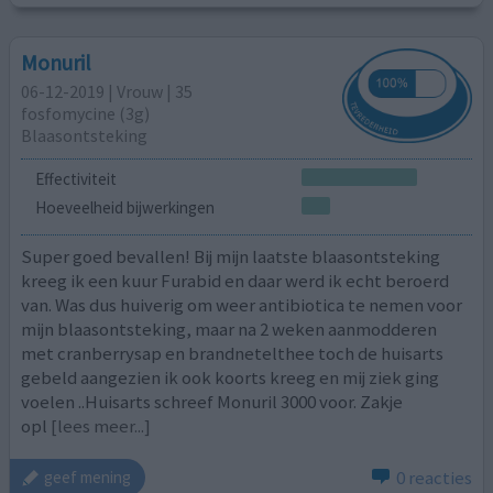
Monuril
06-12-2019 | Vrouw | 35
fosfomycine (3g)
Blaasontsteking
Effectiviteit
Hoeveelheid bijwerkingen
Super goed bevallen! Bij mijn laatste blaasontsteking
kreeg ik een kuur Furabid en daar werd ik echt beroerd
van. Was dus huiverig om weer antibiotica te nemen voor
mijn blaasontsteking, maar na 2 weken aanmodderen
met cranberrysap en brandnetelthee toch de huisarts
gebeld aangezien ik ook koorts kreeg en mij ziek ging
voelen ..Huisarts schreef Monuril 3000 voor. Zakje
opl
[lees meer...]
0 reacties
geef mening