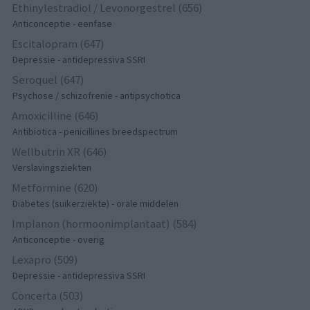
Ethinylestradiol / Levonorgestrel (656)
Anticonceptie - eenfase
Escitalopram (647)
Depressie - antidepressiva SSRI
Seroquel (647)
Psychose / schizofrenie - antipsychotica
Amoxicilline (646)
Antibiotica - penicillines breedspectrum
Wellbutrin XR (646)
Verslavingsziekten
Metformine (620)
Diabetes (suikerziekte) - orale middelen
Implanon (hormoonimplantaat) (584)
Anticonceptie - overig
Lexapro (509)
Depressie - antidepressiva SSRI
Concerta (503)