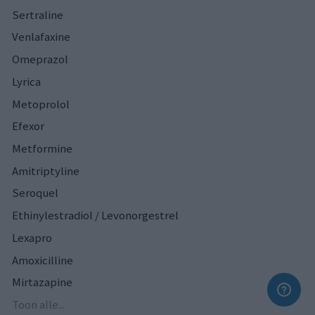
Sertraline
Venlafaxine
Omeprazol
Lyrica
Metoprolol
Efexor
Metformine
Amitriptyline
Seroquel
Ethinylestradiol / Levonorgestrel
Lexapro
Amoxicilline
Mirtazapine
Toon alle...