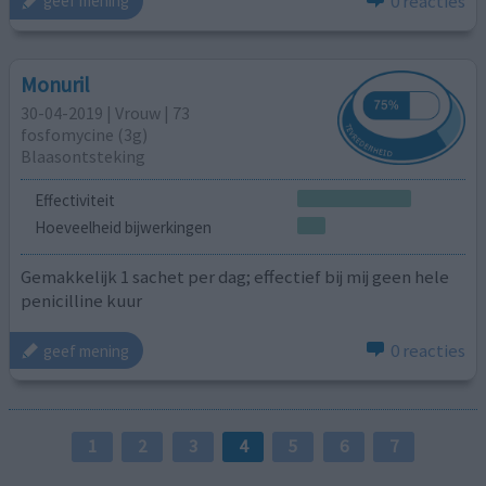
0 reacties
geef mening
Monuril
30-04-2019 | Vrouw | 73
fosfomycine (3g)
Blaasontsteking
Effectiviteit
Hoeveelheid bijwerkingen
Gemakkelijk 1 sachet per dag; effectief bij mij geen hele
penicilline kuur
0 reacties
geef mening
1
2
3
4
5
6
7