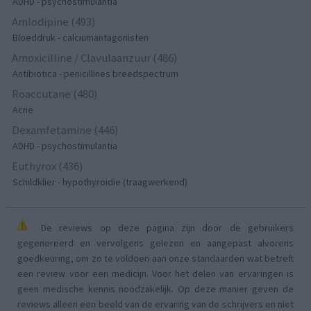
ADHD - psychostimulantia
Amlodipine (493)
Bloeddruk - calciumantagonisten
Amoxicilline / Clavulaanzuur (486)
Antibiotica - penicillines breedspectrum
Roaccutane (480)
Acne
Dexamfetamine (446)
ADHD - psychostimulantia
Euthyrox (436)
Schildklier - hypothyroidie (traagwerkend)
De reviews op deze pagina zijn door de gebruikers
gegenereerd en vervolgens gelezen en aangepast alvorens
goedkeuring, om zo te voldoen aan onze standaarden wat betreft
een review voor een medicijn. Voor het delen van ervaringen is
geen medische kennis noodzakelijk. Op deze manier geven de
reviews alleen een beeld van de ervaring van de schrijvers en niet