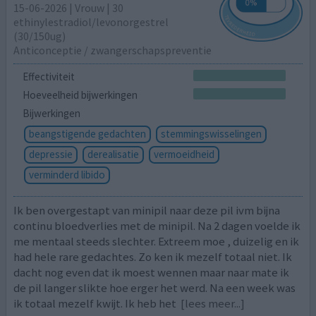
15-06-2026 | Vrouw | 30
ethinylestradiol/levonorgestrel
(30/150ug)
Anticonceptie / zwangerschapspreventie
Effectiviteit
Hoeveelheid bijwerkingen
Bijwerkingen
beangstigende gedachten
stemmingswisselingen
depressie
derealisatie
vermoeidheid
verminderd libido
Ik ben overgestapt van minipil naar deze pil ivm bijna
continu bloedverlies met de minipil. Na 2 dagen voelde ik
me mentaal steeds slechter. Extreem moe , duizelig en ik
had hele rare gedachtes. Zo ken ik mezelf totaal niet. Ik
dacht nog even dat ik moest wennen maar naar mate ik
de pil langer slikte hoe erger het werd. Na een week was
ik totaal mezelf kwijt. Ik heb het
[lees meer...]