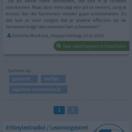
"De pil bevat twee hormonen, die ook in je lichaam
voorkomen. Maar door elke dag een pil te nemen, zorg je
ervoor dat die hormonen minder gaan schommelen. En
dat kan er voor zorgen dat je andere effecten op de
hersenen krijgt dan wanneer het schommelt".
Estrella Montoya, biopsycholoog
(23-01-2020)
Naar radiofragment in Stax&Toine
Sorteer op
geslacht
leeftijd
algehele tevredenheid
1
2
Ethinylestradiol / Levonorgestrel