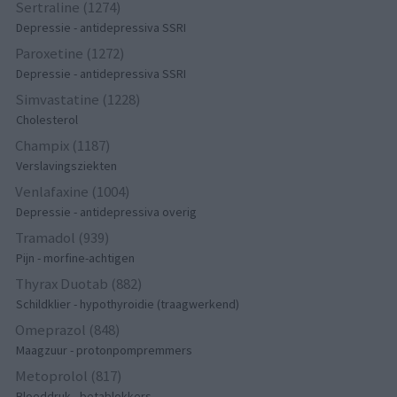
Sertraline (1274)
Depressie - antidepressiva SSRI
Paroxetine (1272)
Depressie - antidepressiva SSRI
Simvastatine (1228)
Cholesterol
Champix (1187)
Verslavingsziekten
Venlafaxine (1004)
Depressie - antidepressiva overig
Tramadol (939)
Pijn - morfine-achtigen
Thyrax Duotab (882)
Schildklier - hypothyroidie (traagwerkend)
Omeprazol (848)
Maagzuur - protonpompremmers
Metoprolol (817)
Bloeddruk - betablokkers