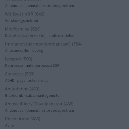
Antibiotica - penicillines breedspectrum
Wellbutrin XR (646)
Verslavingsziekten
Metformine (620)
Diabetes (suikerziekte) - orale middelen
Implanon (hormoonimplantaat) (584)
Anticonceptie - overig
Lexapro (509)
Depressie - antidepressiva SSRI
Concerta (503)
ADHD - psychostimulantia
Amlodipine (493)
Bloeddruk - calciumantagonisten
Amoxicilline / Clavulaanzuur (486)
Antibiotica - penicillines breedspectrum
Roaccutane (480)
Acne