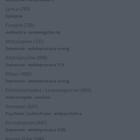
Lyrica (795)
Epilepsie
Furabid (735)
Antibiotica - urineweginfectie
Mirtazapine (731)
Depressie - antidepressiva overig
Amitriptyline (699)
Depressie - antidepressiva TCA
Efexor (665)
Depressie - antidepressiva overig
Ethinylestradiol / Levonorgestrel (656)
Anticonceptie - eenfase
Seroquel (647)
Psychose / schizofrenie - antipsychotica
Escitalopram (647)
Depressie - antidepressiva SSRI
Amoxicilline (646)