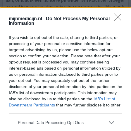
aan, omdat ik een lichtere pil wilde. ivm klachten vroeger
van anticonceptie, dmv migraine en depressies. Maar ook
deze pil veroorzaakt veel lichamelijke en psychologische
mijnmedicijn.nl -
Do Not Process My Personal
klachten. Bijna altijd migraines, en gebrek aan goede
Information
emoties en vooral negatieve emoties
[lees meer...]
If you wish to opt-out of the sale, sharing to third parties, or
0 reacties
geef mening
processing of your personal or sensitive information for
targeted advertising by us, please use the below opt-out
section to confirm your selection. Please note that after your
Ethinylestradiol / Levonorgestrel
opt-out request is processed you may continue seeing
interest-based ads based on personal information utilized by
01-01-2025 | Vrouw | 38
us or personal information disclosed to third parties prior to
ethinylestradiol/levonorgestrel
your opt-out. You may separately opt-out of the further
(30/150ug)
disclosure of your personal information by third parties on the
Anticonceptie / zwangerschapspreventie
IAB’s list of downstream participants. This information may
Effectiviteit
also be disclosed by us to third parties on the
IAB’s List of
Downstream Participants
that may further disclose it to other
Hoeveelheid bijwerkingen
third parties.
Bijwerkingen
depressie
stemmingswisselingen
migraine
Personal Data Processing Opt Outs
verlies van libido
irrationele angst
droge vagina