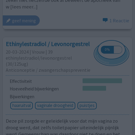
w
[lees meer...]
1 Reactie
geef mening
Ethinylestradiol / Levonorgestrel
20-03-2024 | Vrouw | 39
ethinylestradiol/levonorgestrel
(30/125ug)
Anticonceptie / zwangerschapspreventie
Effectiviteit
Hoeveelheid bijwerkingen
Bijwerkingen
haaruitval
vaginale droogheid
puistjes
Deze pil zorgde er geleidelijk voor dat mijn vagina zo
droog werd, dat zelfs toiletpapier uiteindelijk pijnlijk
werd. Gemeenschap was daardoor niet te doen en het