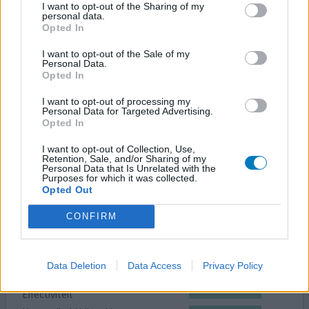
I want to opt-out of the Sharing of my
personal data.
Opted In
Toen ik jong was zat ik sinds mijn 15de al aan de pil. De
veroorzaakte ook de nodige problemen, maar als je er al
I want to opt-out of the Sale of my
zo lang op zit weet je niet beter. Rond mijn 28ste ben ik
Personal Data.
Opted In
gestopt en viel mij toch op dat ik zonder een compleet
ander persoon ben. Niet gedacht dat ik ooit nog terug
I want to opt-out of processing my
wilde aan de pil, toch in 2023 begonnen op 37 jarige
Personal Data for Targeted Advertising.
leeftijd aan deze pil vanwege nieuwe part
[lees meer...]
Opted In
I want to opt-out of Collection, Use,
1 Reactie
geef mening
Retention, Sale, and/or Sharing of my
Personal Data that Is Unrelated with the
Purposes for which it was collected.
Opted Out
Ethinylestradiol / Levonorgestrel
CONFIRM
12-11-2024 | Vrouw | 20
ethinylestradiol/levonorgestrel
(30/150ug)
Data Deletion
Data Access
Privacy Policy
Anticonceptie / zwangerschapspreventie
Effectiviteit