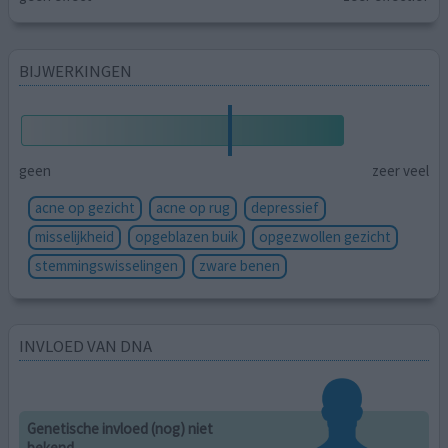
BIJWERKINGEN
geen
zeer veel
acne op gezicht
acne op rug
depressief
misselijkheid
opgeblazen buik
opgezwollen gezicht
stemmingswisselingen
zware benen
INVLOED VAN DNA
Genetische invloed (nog) niet
bekend