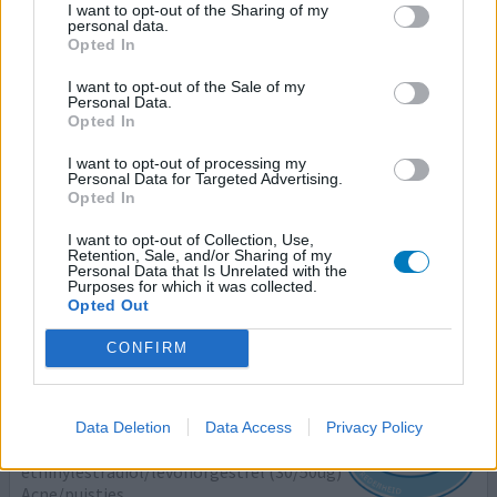
I want to opt-out of the Sharing of my
personal data.
Effectiviteit
Opted In
Hoeveelheid bijwerkingen
I want to opt-out of the Sale of my
Personal Data.
Ik ben deze pil 4 maanden geleden begonnen met
Opted In
slikken om mijn hormonale acne te verhelpen. Ik ben nu
16 en wilde er graag vanaf. Aan het begin was ik erg
I want to opt-out of processing my
Personal Data for Targeted Advertising.
misselijk en had ik last van opvliegers maar na een maand
Opted In
ging dit weg. Hierna merkte ik nauwelijks verschil in mijn
huid en ik had ook geen last meer van bijwerkingen. De
I want to opt-out of Collection, Use,
Retention, Sale, and/or Sharing of my
huisarts vertelde mij ook dat ik pas goed result
[lees
Personal Data that Is Unrelated with the
meer...]
Purposes for which it was collected.
Opted Out
0 reacties
geef mening
CONFIRM
Ethinylestradiol / Levonorgestrel
Data Deletion
Data Access
Privacy Policy
12-11-2019 | Vrouw | 23
ethinylestradiol/levonorgestrel (30/50ug)
Acne/puistjes