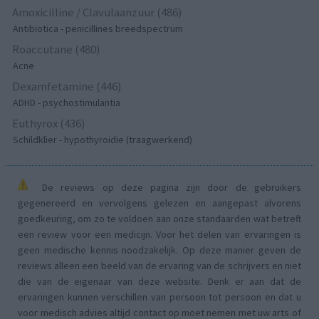
Amoxicilline / Clavulaanzuur (486)
Antibiotica - penicillines breedspectrum
Roaccutane (480)
Acne
Dexamfetamine (446)
ADHD - psychostimulantia
Euthyrox (436)
Schildklier - hypothyroidie (traagwerkend)
De reviews op deze pagina zijn door de gebruikers
gegenereerd en vervolgens gelezen en aangepast alvorens
goedkeuring, om zo te voldoen aan onze standaarden wat betreft
een review voor een medicijn. Voor het delen van ervaringen is
geen medische kennis noodzakelijk. Op deze manier geven de
reviews alleen een beeld van de ervaring van de schrijvers en niet
die van de eigenaar van deze website. Denk er aan dat de
ervaringen kunnen verschillen van persoon tot persoon en dat u
voor medisch advies altijd contact op moet nemen met uw arts of