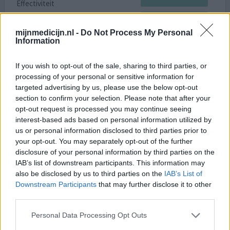
Effectiviteit
Hoeveelheid bijwerkingen
mijnmedicijn.nl -
Do Not Process My Personal
Ik begon deze pil te slikken voor mijn acne, nou dit was
Information
dus de slechtste keuze ooit geweest want mijn
gezondheid is ernstig achteruit gegaan. Ik kreeg na
If you wish to opt-out of the sale, sharing to third parties, or
verloop van tijd steeds ernstigere maagklachten, ik
processing of your personal or sensitive information for
durfde uiteindelijk niet eens meer te eten omdat ik me
targeted advertising by us, please use the below opt-out
zo slecht voelde. Er waren ook problemen met mijn lever
section to confirm your selection. Please note that after your
zag de dokter in mijn bloed en daarbij was ik vaak moe
opt-out request is processed you may continue seeing
en
[lees meer...]
interest-based ads based on personal information utilized by
us or personal information disclosed to third parties prior to
your opt-out. You may separately opt-out of the further
0 reacties
geef mening
disclosure of your personal information by third parties on the
IAB’s list of downstream participants. This information may
also be disclosed by us to third parties on the
IAB’s List of
Ethinylestradiol / Levonorgestrel
Downstream Participants
that may further disclose it to other
16-11-2019 | Vrouw | 16
third parties.
ethinylestradiol/levonorgestrel
Personal Data Processing Opt Outs
(30/150ug)
Acne/puistjes