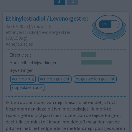
1
2
Ethinylestradiol / Levonorgestrel
23-10-2025 | Vrouw | 19
ethinylestradiol/levonorgestrel
(30/150ug)
Acne/puistjes
Effectiviteit
Hoeveelheid bijwerkingen
Bijwerkingen
acne op rug
acne op gezicht
opgezwollen gezicht
opgeblazen buik
Ik ben op aanraden van mijn huisarts uiteindelijk toch
begonnen aan deze pil ivm met puistjes. Ik merkte
tijdens gebruik (2 jaar) niet zoveel van de bijwerkingen,
dacht ik tenminste. Ik ben inmiddels 3 maanden van de
pil af en heb het volgende te melden: mijn puistjes waren