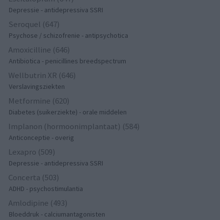
Depressie - antidepressiva SSRI
Seroquel (647)
Psychose / schizofrenie - antipsychotica
Amoxicilline (646)
Antibiotica - penicillines breedspectrum
Wellbutrin XR (646)
Verslavingsziekten
Metformine (620)
Diabetes (suikerziekte) - orale middelen
Implanon (hormoonimplantaat) (584)
Anticonceptie - overig
Lexapro (509)
Depressie - antidepressiva SSRI
Concerta (503)
ADHD - psychostimulantia
Amlodipine (493)
Bloeddruk - calciumantagonisten