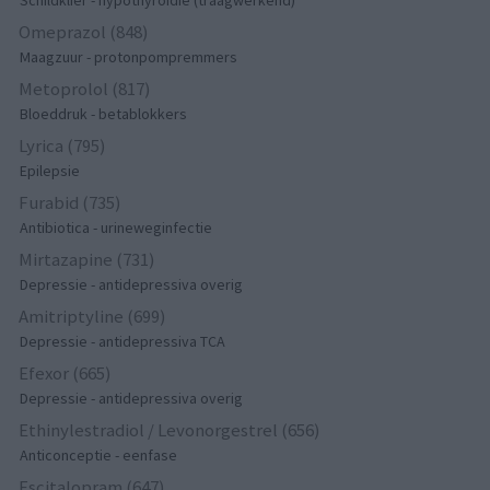
Schildklier - hypothyroidie (traagwerkend)
Omeprazol (848)
Maagzuur - protonpompremmers
Metoprolol (817)
Bloeddruk - betablokkers
Lyrica (795)
Epilepsie
Furabid (735)
Antibiotica - urineweginfectie
Mirtazapine (731)
Depressie - antidepressiva overig
Amitriptyline (699)
Depressie - antidepressiva TCA
Efexor (665)
Depressie - antidepressiva overig
Ethinylestradiol / Levonorgestrel (656)
Anticonceptie - eenfase
Escitalopram (647)