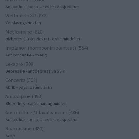
Antibiotica - penicillines breedspectrum
Wellbutrin XR (646)
Verslavingsziekten
Metformine (620)
Diabetes (suikerziekte) - orale middelen
Implanon (hormoonimplantaat) (584)
Anticonceptie - overig
Lexapro (509)
Depressie - antidepressiva SSRI
Concerta (503)
ADHD - psychostimulantia
Amlodipine (493)
Bloeddruk - calciumantagonisten
Amoxicilline / Clavulaanzuur (486)
Antibiotica - penicillines breedspectrum
Roaccutane (480)
Acne