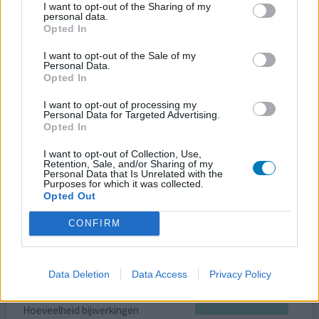
Menstruatiepijn
I want to opt-out of the Sharing of my
personal data.
Opted In
Effectiviteit
Hoeveelheid bijwerkingen
I want to opt-out of the Sale of my
Personal Data.
Opted In
Extreem veel menstruatiepijn. Dit was wel minder maar
de bijwerkingen waren te heftig. Na 4 maanden eruit
I want to opt-out of processing my
laten. Nu mijn 2e menstruatie met heel erg veel
Personal Data for Targeted Advertising.
bloedverlies en grote stolsels.
Opted In
I want to opt-out of Collection, Use,
0 reacties
geef mening
Retention, Sale, and/or Sharing of my
Personal Data that Is Unrelated with the
Purposes for which it was collected.
Opted Out
Mirena
CONFIRM
05-02-2023 | Vrouw | 21
levonorgestrel (52mg)
Menstruatiepijn
Data Deletion
Data Access
Privacy Policy
Effectiviteit
Hoeveelheid bijwerkingen