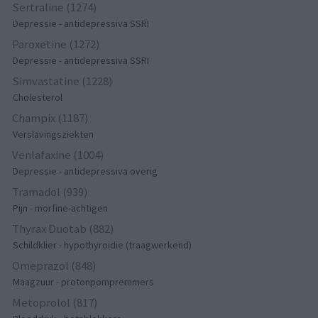
Sertraline (1274)
Depressie - antidepressiva SSRI
Paroxetine (1272)
Depressie - antidepressiva SSRI
Simvastatine (1228)
Cholesterol
Champix (1187)
Verslavingsziekten
Venlafaxine (1004)
Depressie - antidepressiva overig
Tramadol (939)
Pijn - morfine-achtigen
Thyrax Duotab (882)
Schildklier - hypothyroidie (traagwerkend)
Omeprazol (848)
Maagzuur - protonpompremmers
Metoprolol (817)