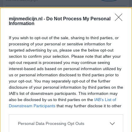
Effectiviteit
Hoeveelheid bijwerkingen
mijnmedicijn.nl -
Do Not Process My Personal
Information
Ik had vreselijk last van menstruatie pijnen, lag ziek in
bed elke maand weer, had zware bloedingen met
If you wish to opt-out of the sale, sharing to third parties, or
processing of your personal or sensitive information for
doorlekken, en ook emotionele schommelingen en
targeted advertising by us, please use the below opt-out
depressies. Mirena spiraal genomen op advies van de
section to confirm your selection. Please note that after your
huisarts. De eerst dagen waren niet best, veel kramp en
opt-out request is processed you may continue seeing
bloedingen. Dit werd steeds minder, en na drie of vier
interest-based ads based on personal information utilized by
weken was het over en was het effect geweldig! Amper
us or personal information disclosed to third parties prior to
bloedv
[lees meer...]
your opt-out. You may separately opt-out of the further
disclosure of your personal information by third parties on the
0 reacties
geef mening
IAB’s list of downstream participants. This information may
also be disclosed by us to third parties on the
IAB’s List of
Downstream Participants
that may further disclose it to other
third parties.
Mirena
25-02-2023 | Vrouw | 46
Personal Data Processing Opt Outs
levonorgestrel (52mg)