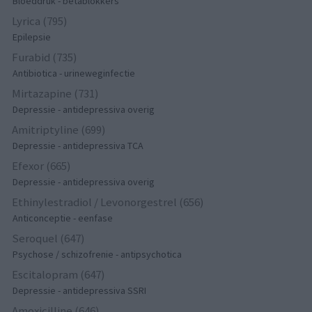
Bloeddruk - betablokkers
Lyrica (795)
Epilepsie
Furabid (735)
Antibiotica - urineweginfectie
Mirtazapine (731)
Depressie - antidepressiva overig
Amitriptyline (699)
Depressie - antidepressiva TCA
Efexor (665)
Depressie - antidepressiva overig
Ethinylestradiol / Levonorgestrel (656)
Anticonceptie - eenfase
Seroquel (647)
Psychose / schizofrenie - antipsychotica
Escitalopram (647)
Depressie - antidepressiva SSRI
Amoxicilline (646)