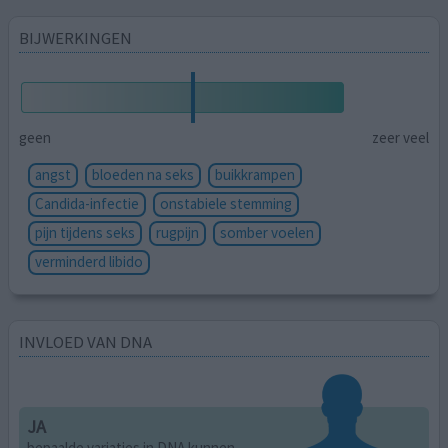
BIJWERKINGEN
geen
zeer veel
angst
bloeden na seks
buikkrampen
Candida-infectie
onstabiele stemming
pijn tijdens seks
rugpijn
somber voelen
verminderd libido
INVLOED VAN DNA
JA
bepaalde variaties in DNA kunnen