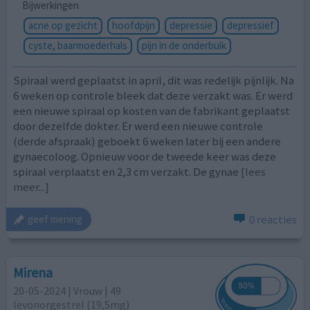
Bijwerkingen
acne op gezicht
hoofdpijn
depressie
depressief
cyste, baarmoederhals
pijn in de onderbuik
Spiraal werd geplaatst in april, dit was redelijk pijnlijk. Na
6 weken op controle bleek dat deze verzakt was. Er werd
een nieuwe spiraal op kosten van de fabrikant geplaatst
door dezelfde dokter. Er werd een nieuwe controle
(derde afspraak) geboekt 6 weken later bij een andere
gynaecoloog. Opnieuw voor de tweede keer was deze
spiraal verplaatst en 2,3 cm verzakt. De gynae
[lees
meer...]
0 reacties
geef mening
Mirena
20-05-2024 | Vrouw | 49
levonorgestrel (19,5mg)