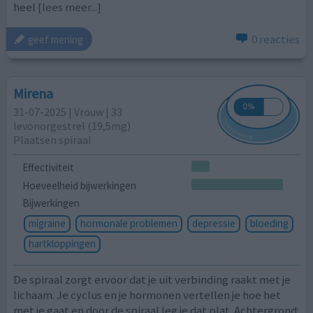
heel
[lees meer...]
0 reacties
geef mening
Mirena
31-07-2025 | Vrouw | 33
levonorgestrel (19,5mg)
Plaatsen spiraal
Effectiviteit
Hoeveelheid bijwerkingen
Bijwerkingen
migraine
hormonale problemen
depressie
bloeding
hartkloppingen
De spiraal zorgt ervoor dat je uit verbinding raakt met je
lichaam. Je cyclus en je hormonen vertellen je hoe het
met je gaat en door de spiraal leg je dat plat. Achtergrond: