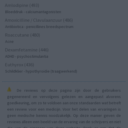
Amlodipine (493)
Bloeddruk - calciumantagonisten
Amoxicilline / Clavulaanzuur (486)
Antibiotica - penicillines breedspectrum
Roaccutane (480)
Acne
Dexamfetamine (446)
ADHD - psychostimulantia
Euthyrox (436)
Schildklier - hypothyroidie (traagwerkend)
De reviews op deze pagina zijn door de gebruikers
gegenereerd en vervolgens gelezen en aangepast alvorens
goedkeuring, om zo te voldoen aan onze standaarden wat betreft
een review voor een medicijn. Voor het delen van ervaringen is
geen medische kennis noodzakelijk. Op deze manier geven de
reviews alleen een beeld van de ervaring van de schrijvers en niet
die van de eigenaar van deze website. Denk er aan dat de