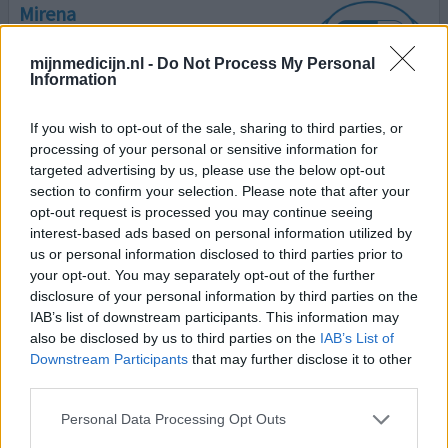
Mirena
17-02-2024 | Vrouw | 23
levonorgestrel (52mg)
mijnmedicijn.nl -
Do Not Process My Personal
Plaatsen spiraal
Information
Effectiviteit
If you wish to opt-out of the sale, sharing to third parties, or
Hoeveelheid bijwerkingen
processing of your personal or sensitive information for
targeted advertising by us, please use the below opt-out
voor het plaatsen van de Mirena spiraal werd ik elke 3
section to confirm your selection. Please note that after your
weken hevig ongesteld. ik bloede 3x meer dan
opt-out request is processed you may continue seeing
gemiddeld. niks hielp en bij elke ongesteld heid waren er
interest-based ads based on personal information utilized by
us or personal information disclosed to third parties prior to
meerdere ongelukjes. na het plaatsen van de spiraal werd
your opt-out. You may separately opt-out of the further
het eindelijk minder. na 3 maanden stoptw het helemaal.
disclosure of your personal information by third parties on the
heel af en toe heb ik een beetje roze afscheiding en ik
IAB’s list of downstream participants. This information may
ben in de afgelopen 4 jaar dat ik het spiraaltje
[lees
also be disclosed by us to third parties on the
IAB’s List of
meer...]
Downstream Participants
that may further disclose it to other
third parties.
0 reacties
geef mening
Personal Data Processing Opt Outs