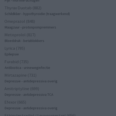
Pijn - morfine-achtigen
Thyrax Duotab (882)
Schildklier - hypothyroidie (traagwerkend)
Omeprazol (848)
Maagzuur - protonpompremmers
Metoprolol (817)
Bloeddruk - betablokkers
Lyrica (795)
Epilepsie
Furabid (735)
Antibiotica - urineweginfectie
Mirtazapine (731)
Depressie - antidepressiva overig
Amitriptyline (699)
Depressie - antidepressiva TCA
Efexor (665)
Depressie - antidepressiva overig
Ethinylestradiol / Levonorgestrel (656)