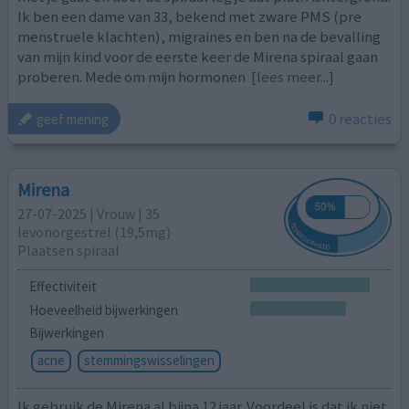
Ik ben een dame van 33, bekend met zware PMS (pre
menstruele klachten), migraines en ben na de bevalling
van mijn kind voor de eerste keer de Mirena spiraal gaan
proberen. Mede om mijn hormonen
[lees meer...]
0 reacties
geef mening
Mirena
27-07-2025 | Vrouw | 35
levonorgestrel (19,5mg)
Plaatsen spiraal
Effectiviteit
Hoeveelheid bijwerkingen
Bijwerkingen
acne
stemmingswisselingen
Ik gebruik de Mirena al bijna 12 jaar. Voordeel is dat ik niet