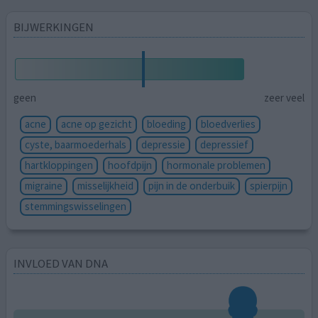
BIJWERKINGEN
geen
zeer veel
acne
acne op gezicht
bloeding
bloedverlies
cyste, baarmoederhals
depressie
depressief
hartkloppingen
hoofdpijn
hormonale problemen
migraine
misselijkheid
pijn in de onderbuik
spierpijn
stemmingswisselingen
INVLOED VAN DNA