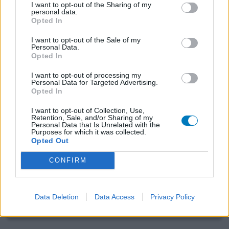
I want to opt-out of the Sharing of my
Mirena
personal data.
Opted In
01-11-2023 | Vrouw | 35
levonorgestrel (19,5mg)
I want to opt-out of the Sale of my
Plaatsen spiraal
Personal Data.
Opted In
Effectiviteit
I want to opt-out of processing my
Hoeveelheid bijwerkingen
Personal Data for Targeted Advertising.
Opted In
Ik heb jaren getwijfeld uit angst na alle ellendige
I want to opt-out of Collection, Use,
verhalen van iedereen. Nu heb ik al 20 jaar hevige
Retention, Sale, and/or Sharing of my
migraine aanvallen rond mijn menstruatie en met de pil
Personal Data that Is Unrelated with the
Purposes for which it was collected.
werd dit er niet beter op (bij doorslikken leken de
Opted Out
migraine aanvallen zelfs heftiger). Voorgenomen om toch
1x spiraaltje te proberen. Na 4 bevallingen nog bang
CONFIRM
kunnen zijn voor zo'n ingreep...ik vond het gewoon
gên
[lees meer...]
Data Deletion
Data Access
Privacy Policy
0 reacties
geef mening