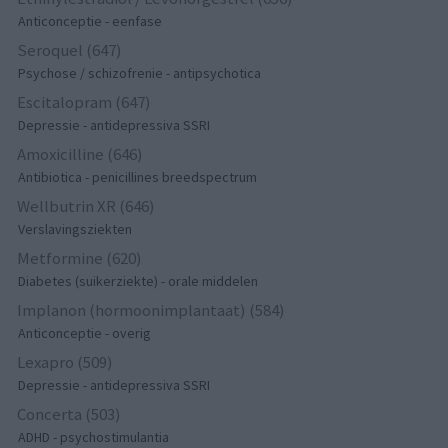
Anticonceptie - eenfase
Seroquel (647)
Psychose / schizofrenie - antipsychotica
Escitalopram (647)
Depressie - antidepressiva SSRI
Amoxicilline (646)
Antibiotica - penicillines breedspectrum
Wellbutrin XR (646)
Verslavingsziekten
Metformine (620)
Diabetes (suikerziekte) - orale middelen
Implanon (hormoonimplantaat) (584)
Anticonceptie - overig
Lexapro (509)
Depressie - antidepressiva SSRI
Concerta (503)
ADHD - psychostimulantia