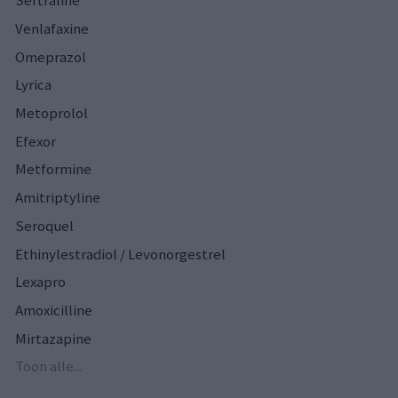
Sertraline
Venlafaxine
Omeprazol
Lyrica
Metoprolol
Efexor
Metformine
Amitriptyline
Seroquel
Ethinylestradiol / Levonorgestrel
Lexapro
Amoxicilline
Mirtazapine
Toon alle...