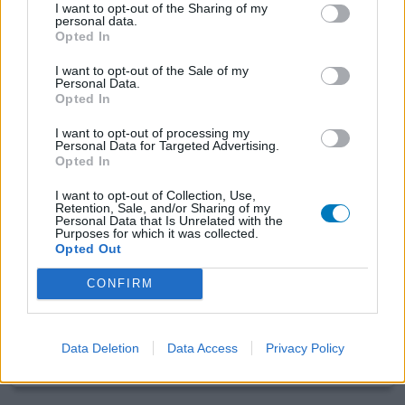
I want to opt-out of the Sharing of my
personal data.
Opted In
Seretide
25-03-2018 | Man | 40
I want to opt-out of the Sale of my
salmeterol/ fluticason (25/250ug/do)
Personal Data.
Opted In
Astma
I want to opt-out of processing my
Effectiviteit
Personal Data for Targeted Advertising.
Hoeveelheid bijwerkingen
Opted In
I want to opt-out of Collection, Use,
Na jarenlang salbutamol icm flixotide vormde zich een
Retention, Sale, and/or Sharing of my
soort resistentie voor deze medicatie. iom huisarts en
Personal Data that Is Unrelated with the
Purposes for which it was collected.
secondopinion longarts overgestapt naar seretide. Ben er
Opted Out
minder positief over. Duurde langer voordat het effect
had en het heeft weinig nodig om instabiel te zijn. Daarbij
CONFIRM
is heet vele malen duurder dan de combinatie
Salbutamol / flixotide. Eenmaal in control
[lees meer...]
Data Deletion
Data Access
Privacy Policy
0 reacties
geef mening