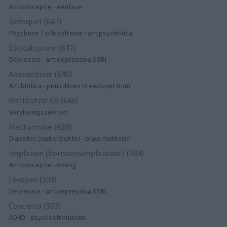
Anticonceptie - eenfase
Seroquel (647)
Psychose / schizofrenie - antipsychotica
Escitalopram (647)
Depressie - antidepressiva SSRI
Amoxicilline (646)
Antibiotica - penicillines breedspectrum
Wellbutrin XR (646)
Verslavingsziekten
Metformine (620)
Diabetes (suikerziekte) - orale middelen
Implanon (hormoonimplantaat) (584)
Anticonceptie - overig
Lexapro (509)
Depressie - antidepressiva SSRI
Concerta (503)
ADHD - psychostimulantia