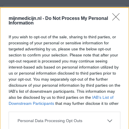
Seretide
29-03-2018 | Man | 26
mijnmedicijn.nl -
Do Not Process My Personal
Information
salmeterol/ fluticason (50/250ug/do)
Astma
If you wish to opt-out of the sale, sharing to third parties, or
Effectiviteit
processing of your personal or sensitive information for
Hoeveelheid bijwerkingen
targeted advertising by us, please use the below opt-out
section to confirm your selection. Please note that after your
opt-out request is processed you may continue seeing
Momenteel gebruik ik Seretide nog. Heb het lang
interest-based ads based on personal information utilized by
gebruikt :werkte goed, in combinatie met veel fietsen is
us or personal information disclosed to third parties prior to
mijn longinhoud gestegen en heb ik geen last meer
your opt-out. You may separately opt-out of the further
gehad van longontstekingen, dit had ik wel met Flixotide.
disclosure of your personal information by third parties on the
Ondanks dit stap ik terug naar Flixotide, gewoon een try-
IAB’s list of downstream participants. This information may
out van een paar maanden. Werkt het niet dan keer ik
also be disclosed by us to third parties on the
IAB’s List of
terug naar Seretide. ik ging naar Seretide omdat i
[lees
Downstream Participants
that may further disclose it to other
meer...]
third parties.
0 reacties
geef mening
Personal Data Processing Opt Outs