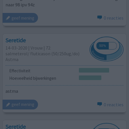
naar 98 ipv 94z
0 reacties
geef mening
Seretide
14-03-2020 | Vrouw | 72
salmeterol/ fluticason (50/250ug/do)
Astma
Effectiviteit
Hoeveelheid bijwerkingen
astma
0 reacties
geef mening
Seretide