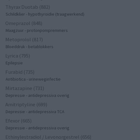
Thyrax Duotab (882)
Schildklier - hypothyroidie (traagwerkend)
Omeprazol (848)
Maagzuur - protonpompremmers
Metoprolol (817)
Bloeddruk - betablokkers
Lyrica (795)
Epilepsie
Furabid (735)
Antibiotica - urineweginfectie
Mirtazapine (731)
Depressie - antidepressiva overig
Amitriptyline (699)
Depressie - antidepressiva TCA
Efexor (665)
Depressie - antidepressiva overig
Ethinylestradiol / Levonorgestrel (656)