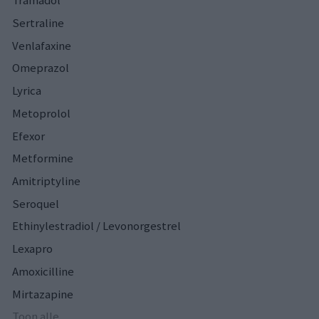
Tramadol
Sertraline
Venlafaxine
Omeprazol
Lyrica
Metoprolol
Efexor
Metformine
Amitriptyline
Seroquel
Ethinylestradiol / Levonorgestrel
Lexapro
Amoxicilline
Mirtazapine
Toon alle...