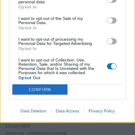
Tramadol (939)
personal data.
Opted In
Pijn - morfine-achtigen
Thyrax Duotab (882)
I want to opt-out of the Sale of my
Personal Data.
Schildklier - hypothyroidie (traagwerkend)
Opted In
Omeprazol (848)
Maagzuur - protonpompremmers
I want to opt-out of processing my
Personal Data for Targeted Advertising.
Metoprolol (817)
Opted In
Bloeddruk - betablokkers
I want to opt-out of Collection, Use,
Lyrica (795)
Retention, Sale, and/or Sharing of my
Personal Data that Is Unrelated with the
Epilepsie
Purposes for which it was collected.
Opted Out
Furabid (735)
Antibiotica - urineweginfectie
CONFIRM
Mirtazapine (731)
Depressie - antidepressiva overig
Amitriptyline (699)
Data Deletion
Data Access
Privacy Policy
Depressie - antidepressiva TCA
Efexor (665)
Depressie - antidepressiva overig