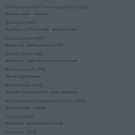
Ethinylestradiol / Levonorgestrel (656)
Anticonceptie - eenfase
Seroquel (647)
Psychose / schizofrenie - antipsychotica
Escitalopram (647)
Depressie - antidepressiva SSRI
Amoxicilline (646)
Antibiotica - penicillines breedspectrum
Wellbutrin XR (646)
Verslavingsziekten
Metformine (620)
Diabetes (suikerziekte) - orale middelen
Implanon (hormoonimplantaat) (584)
Anticonceptie - overig
Lexapro (509)
Depressie - antidepressiva SSRI
Concerta (503)