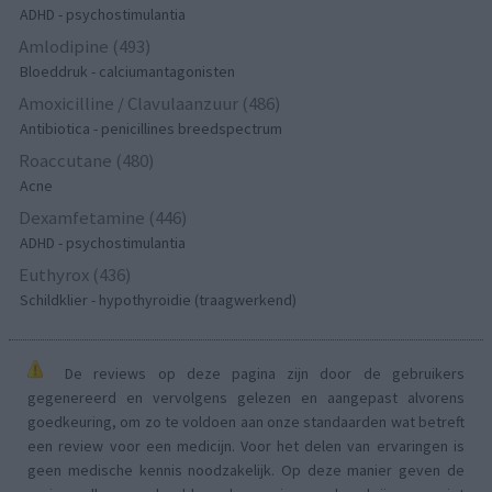
ADHD - psychostimulantia
Amlodipine (493)
Bloeddruk - calciumantagonisten
Amoxicilline / Clavulaanzuur (486)
Antibiotica - penicillines breedspectrum
Roaccutane (480)
Acne
Dexamfetamine (446)
ADHD - psychostimulantia
Euthyrox (436)
Schildklier - hypothyroidie (traagwerkend)
De reviews op deze pagina zijn door de gebruikers
gegenereerd en vervolgens gelezen en aangepast alvorens
goedkeuring, om zo te voldoen aan onze standaarden wat betreft
een review voor een medicijn. Voor het delen van ervaringen is
geen medische kennis noodzakelijk. Op deze manier geven de