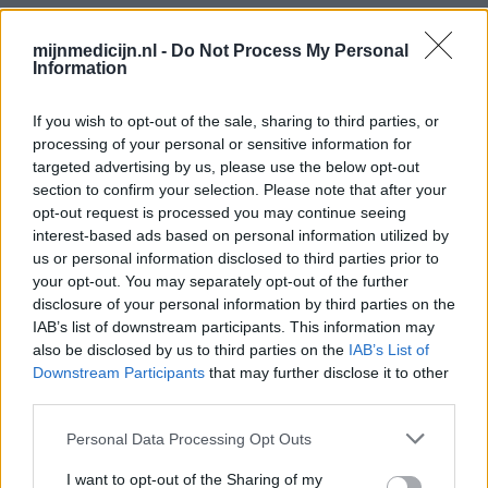
Medicijnen met de meeste ervaringen
mijnmedicijn.nl -
Do Not Process My Personal
Information
Mirena (2378)
Anticonceptie - overig
If you wish to opt-out of the sale, sharing to third parties, or
processing of your personal or sensitive information for
Citalopram (1513)
targeted advertising by us, please use the below opt-out
Depressie - antidepressiva SSRI
section to confirm your selection. Please note that after your
Sertraline (1274)
opt-out request is processed you may continue seeing
Depressie - antidepressiva SSRI
interest-based ads based on personal information utilized by
us or personal information disclosed to third parties prior to
Paroxetine (1272)
your opt-out. You may separately opt-out of the further
Depressie - antidepressiva SSRI
disclosure of your personal information by third parties on the
Simvastatine (1228)
IAB’s list of downstream participants. This information may
Cholesterol
also be disclosed by us to third parties on the
IAB’s List of
Downstream Participants
that may further disclose it to other
Champix (1187)
third parties.
Verslavingsziekten
Venlafaxine (1004)
Personal Data Processing Opt Outs
Depressie - antidepressiva overig
I want to opt-out of the Sharing of my