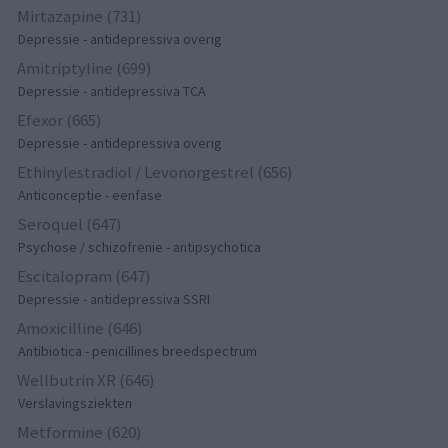
Mirtazapine (731)
Depressie - antidepressiva overig
Amitriptyline (699)
Depressie - antidepressiva TCA
Efexor (665)
Depressie - antidepressiva overig
Ethinylestradiol / Levonorgestrel (656)
Anticonceptie - eenfase
Seroquel (647)
Psychose / schizofrenie - antipsychotica
Escitalopram (647)
Depressie - antidepressiva SSRI
Amoxicilline (646)
Antibiotica - penicillines breedspectrum
Wellbutrin XR (646)
Verslavingsziekten
Metformine (620)