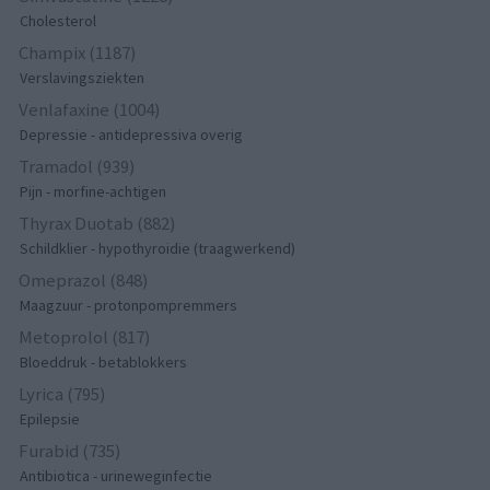
Cholesterol
Champix (1187)
Verslavingsziekten
Venlafaxine (1004)
Depressie - antidepressiva overig
Tramadol (939)
Pijn - morfine-achtigen
Thyrax Duotab (882)
Schildklier - hypothyroidie (traagwerkend)
Omeprazol (848)
Maagzuur - protonpompremmers
Metoprolol (817)
Bloeddruk - betablokkers
Lyrica (795)
Epilepsie
Furabid (735)
Antibiotica - urineweginfectie