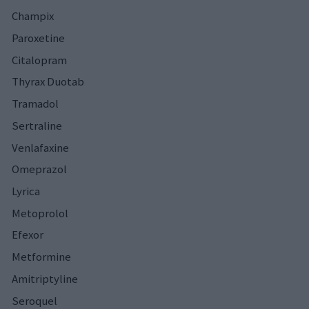
Champix
Paroxetine
Citalopram
Thyrax Duotab
Tramadol
Sertraline
Venlafaxine
Omeprazol
Lyrica
Metoprolol
Efexor
Metformine
Amitriptyline
Seroquel