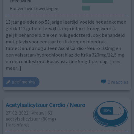
Effectiviteit
Hoeveelheid bijwerkingen
13 jaar geleden op 53 jarige leeftijd. Voelde het aankomen
gelijk 112 gebeld terwijl ik mijn infarct kreeg werd ik
gelijk behandeld. zieken huis gedotterd . ook behandeld
met plavix voor een jaar te slikken. en bloedruk
tabletten. nu nog alleen Ascal Cardio -Neuro 100mg en
een Valsartan/hydrochloorthiazide KrKa 320mg/12,5 mg
en een cholesterol Rosuvastatine 5mg 1 per dag
[lees
meer...]
0 reacties
geef mening
Acetylsalicylzuur Cardio / Neuro
27-02-2022 | Vrouw | 62
acetylsalicylzuur (80mg)
Hartinfarct