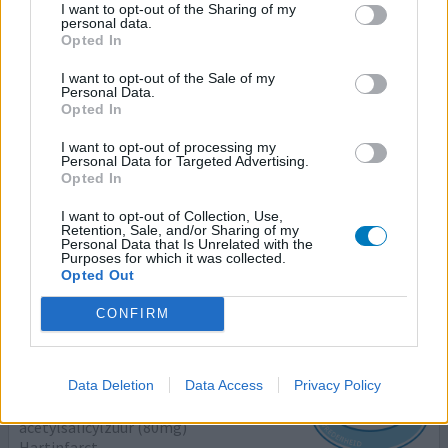
0 reacties
geef mening
I want to opt-out of the Sharing of my
personal data.
Opted In
Acetylsalicylzuur Cardio / Neuro
I want to opt-out of the Sale of my
Personal Data.
18-09-2015 | Vrouw | 59
Opted In
acetylsalicylzuur (80mg)
Hartinfarct
I want to opt-out of processing my
Personal Data for Targeted Advertising.
Opted In
Effectiviteit
Hoeveelheid bijwerkingen
I want to opt-out of Collection, Use,
Retention, Sale, and/or Sharing of my
Personal Data that Is Unrelated with the
Purposes for which it was collected.
Opted Out
0 reacties
geef mening
CONFIRM
Acetylsalicylzuur Cardio / Neuro
Data Deletion
Data Access
Privacy Policy
13-09-2015 | Man | 64
acetylsalicylzuur (80mg)
Hartinfarct