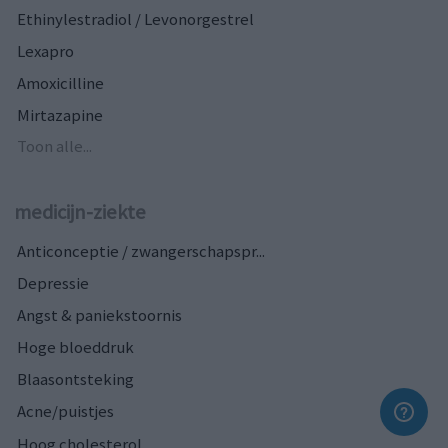
Ethinylestradiol / Levonorgestrel
Lexapro
Amoxicilline
Mirtazapine
Toon alle...
medicijn-ziekte
Anticonceptie / zwangerschapspr...
Depressie
Angst & paniekstoornis
Hoge bloeddruk
Blaasontsteking
Acne/puistjes
Hoog cholesterol