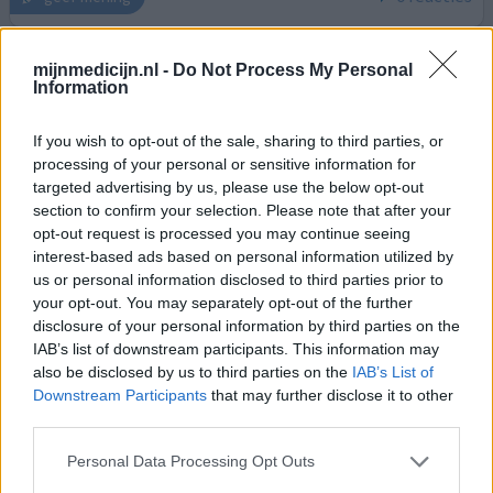
mijnmedicijn.nl -
Do Not Process My Personal
Acetylsalicylzuur Cardio / Neuro
Information
21-11-2015 | Vrouw | 47
acetylsalicylzuur (80mg)
If you wish to opt-out of the sale, sharing to third parties, or
Hartinfarct
processing of your personal or sensitive information for
targeted advertising by us, please use the below opt-out
Effectiviteit
section to confirm your selection. Please note that after your
Hoeveelheid bijwerkingen
opt-out request is processed you may continue seeing
interest-based ads based on personal information utilized by
Aderen hebben aanslag en heb een infarctje gehad,
us or personal information disclosed to third parties prior to
omdat er een bloedpropje in mijn aderen zat, moet ik
your opt-out. You may separately opt-out of the further
elke dag bloedverdunner nemen. Nu ben ik na twee jaar
disclosure of your personal information by third parties on the
gestopt, omdat ik ontzettende allergie kreeg. neus
IAB’s list of downstream participants. This information may
verstopt, ogen tranen en enorm hoesten, de klachten
also be disclosed by us to third parties on the
IAB’s List of
waren enorm en ik sliep enorm slecht en ook de
Downstream Participants
that may further disclose it to other
hoestbuien waren enorm. Een zeehonden blaf daar is het
third parties.
mee te vergel
[lees meer...]
Personal Data Processing Opt Outs