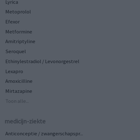
Lyrica
Metoprolol
Efexor
Metformine
Amitriptyline
Seroquel
Ethinylestradiol / Levonorgestrel
Lexapro
Amoxicilline
Mirtazapine
Toon alle...
medicijn-ziekte
Anticonceptie / zwangerschapspr...