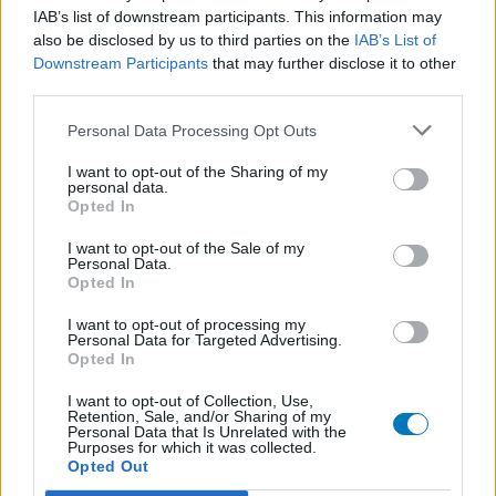
Escitalopram (647)
IAB’s list of downstream participants. This information may
Depressie - antidepressiva SSRI
also be disclosed by us to third parties on the
IAB’s List of
Amoxicilline (646)
Downstream Participants
that may further disclose it to other
third parties.
Antibiotica - penicillines breedspectrum
Wellbutrin XR (646)
Personal Data Processing Opt Outs
Verslavingsziekten
I want to opt-out of the Sharing of my
Metformine (620)
personal data.
Diabetes (suikerziekte) - orale middelen
Opted In
Implanon (hormoonimplantaat) (584)
I want to opt-out of the Sale of my
Anticonceptie - overig
Personal Data.
Opted In
Lexapro (509)
Depressie - antidepressiva SSRI
I want to opt-out of processing my
Personal Data for Targeted Advertising.
Concerta (503)
Opted In
ADHD - psychostimulantia
I want to opt-out of Collection, Use,
Amlodipine (493)
Retention, Sale, and/or Sharing of my
Personal Data that Is Unrelated with the
Bloeddruk - calciumantagonisten
Purposes for which it was collected.
Amoxicilline / Clavulaanzuur (486)
Opted Out
Antibiotica - penicillines breedspectrum