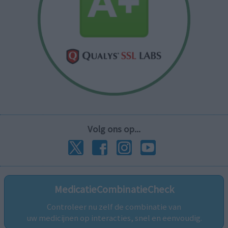
Volg ons op...
MedicatieCombinatieCheck
Controleer nu zelf de combinatie van
uw medicijnen op interacties, snel en eenvoudig.