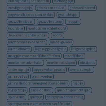
duizeligheid bij het opstaan
elleboog pijn
ernstige rugpijn
gebrek aan eetlust
gedesoriënteerd
gegeneraliseerde spierzwakte
gewrichtspijn
gezwollen lippen
gezwollen tong
heuppijn
hoofdpijn
hoofdpijn in achterhoofd
Jeuk over het hele lichaam
koorts
krachtverlies in de benen
kriebelige keel
kuitspierkramp
lage ruggevoeligheid
liesgevoeligheid
maagpijn voor misselijkheid/braken
misselijkheid
moeite met ademhalen
moeite met slapen
obstipatie
onder rug pijn
opgezwollen gezicht
overal spierpijn
pijn in de lies
pijn in voeten
pijn op de borst verergerd door ademen
rugpijn
rugspierpijn
slapeloosheid
spier- en gewrichtspijn
spierkramp
spierpijn
spierpijn in benen en rug
spierspasmen in arm of been aan één kant