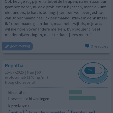
Ook hevige rugpijn en allebei de heupen, na een paar uur
gaat het beter, nu ook problemen bij staan, maar je kunt
niet anders, je hart is belangrijker, ben wel overgestapt
van 3x per maand naar 2 x per maand, stiekem denk ik: zal
ik 1x per maand gaan doen, maar heb twijfels, mijn arts
wil nie horen over andere merken, bv Pradulent, veel
minder bijwerkingen, maar te duur.
[lees meer...]
0 reacties
geef mening
Repatha
15-07-2025 | Man | 60
evolocumab (140mg/ml)
Hoog cholesterol
Effectiviteit
Hoeveelheid bijwerkingen
Bijwerkingen
apathie
chronische vermoeidheid
buikklachten