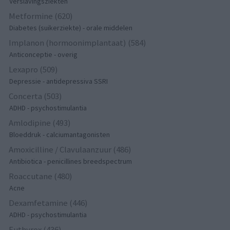
Verslavingsziekten
Metformine (620)
Diabetes (suikerziekte) - orale middelen
Implanon (hormoonimplantaat) (584)
Anticonceptie - overig
Lexapro (509)
Depressie - antidepressiva SSRI
Concerta (503)
ADHD - psychostimulantia
Amlodipine (493)
Bloeddruk - calciumantagonisten
Amoxicilline / Clavulaanzuur (486)
Antibiotica - penicillines breedspectrum
Roaccutane (480)
Acne
Dexamfetamine (446)
ADHD - psychostimulantia
Euthyrox (436)