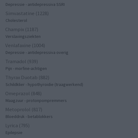
Depressie - antidepressiva SSRI
Simvastatine (1228)
Cholesterol
Champix (1187)
Verslavingsziekten
Venlafaxine (1004)
Depressie - antidepressiva overig
Tramadol (939)
Pijn - morfine-achtigen
Thyrax Duotab (882)
Schildklier - hypothyroidie (traagwerkend)
Omeprazol (848)
Maagzuur - protonpompremmers
Metoprolol (817)
Bloeddruk - betablokkers
Lyrica (795)
Epilepsie