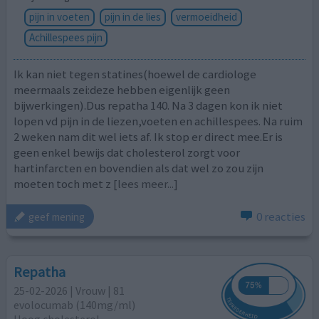
pijn in voeten
pijn in de lies
vermoeidheid
Achillespees pijn
Ik kan niet tegen statines(hoewel de cardiologe
meermaals zei:deze hebben eigenlijk geen
bijwerkingen).Dus repatha 140. Na 3 dagen kon ik niet
lopen vd pijn in de liezen,voeten en achillespees. Na ruim
2 weken nam dit wel iets af. Ik stop er direct mee.Er is
geen enkel bewijs dat cholesterol zorgt voor
hartinfarcten en bovendien als dat wel zo zou zijn
moeten toch met z
[lees meer...]
0 reacties
geef mening
Repatha
25-02-2026 | Vrouw | 81
evolocumab (140mg/ml)
Hoog cholesterol