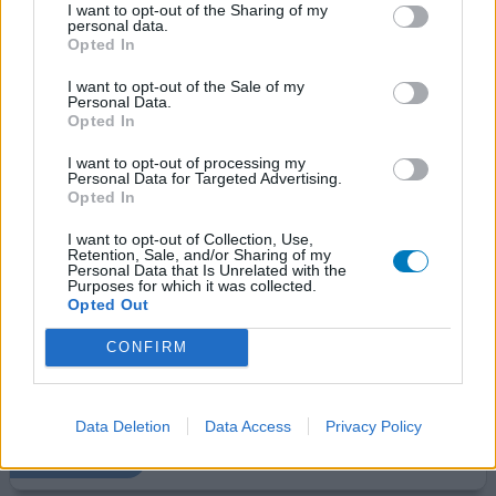
0 reacties
geef mening
I want to opt-out of the Sharing of my
personal data.
Opted In
Repatha
I want to opt-out of the Sale of my
Personal Data.
07-12-2025 | Man | 74
Opted In
evolocumab (75)
Hoog cholesterol
I want to opt-out of processing my
Personal Data for Targeted Advertising.
Opted In
Effectiviteit
Hoeveelheid bijwerkingen
I want to opt-out of Collection, Use,
Retention, Sale, and/or Sharing of my
Bijwerkingen
Personal Data that Is Unrelated with the
Purposes for which it was collected.
diarree
overal spierpijn
vermoeidheid
kriebelige keel
Opted Out
slapeloosheid
hoofdpijn in achterhoofd
CONFIRM
hoog golesterol maar hier over bestaan ook veel
meningen wat goed en slecht is. geen duidelijk gegeven.
Data Deletion
Data Access
Privacy Policy
0 reacties
geef mening