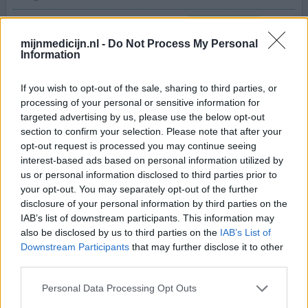
Effectiviteit
Hoeveelheid bijwerkingen
mijnmedicijn.nl -
Do Not Process My Personal
Information
Bijwerkingen
rugspierpijn
spierspasmen in arm of been aan één kant
If you wish to opt-out of the sale, sharing to third parties, or
buikpijn
tintelingen in de voeten
processing of your personal or sensitive information for
tintelingen en prikkeling in vinger(s)
targeted advertising by us, please use the below opt-out
section to confirm your selection. Please note that after your
gegeneraliseerde spierzwakte
opt-out request is processed you may continue seeing
interest-based ads based on personal information utilized by
Wegens statinenintolerantie voorgeschreven. Gestart in
us or personal information disclosed to third parties prior to
september 2025. De eerste weken ging het goed. Op
your opt-out. You may separately opt-out of the further
buikpijn, diarree en obstipatie na weinig klachten. In de
disclosure of your personal information by third parties on the
loop van de weken kreeg ik sluipenderwijs steeds meer
IAB’s list of downstream participants. This information may
klachten. Voor het eerst van mijn leven een
also be disclosed by us to third parties on the
IAB’s List of
blaasontstekking. niezen, permanent verkouden,
Downstream Participants
that may further disclose it to other
third parties.
gevolgd door bronchitis. Mijn linkerbeen is lich spastisch.
Dat wer
[lees meer...]
Personal Data Processing Opt Outs