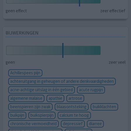
geen effect
zeer effectief
BIJWERKINGEN
geen
zeer veel
Achillespees pijn
achteruitgang in geheugen of andere denkvaardigheden
acne-achtige uitslag in één gebied
acute rugpijn
algemene malaise
apathie
artrose
beenspieren zijn zwak
blaasontsteking
buikklachten
buikpijn
buikspierpijn
calcium te hoog
chronische vermoeidheid
depressief
diarree