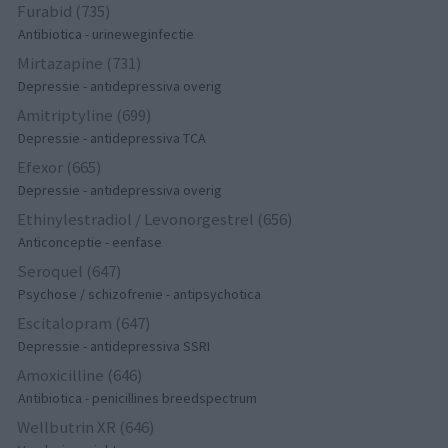
Furabid (735)
Antibiotica - urineweginfectie
Mirtazapine (731)
Depressie - antidepressiva overig
Amitriptyline (699)
Depressie - antidepressiva TCA
Efexor (665)
Depressie - antidepressiva overig
Ethinylestradiol / Levonorgestrel (656)
Anticonceptie - eenfase
Seroquel (647)
Psychose / schizofrenie - antipsychotica
Escitalopram (647)
Depressie - antidepressiva SSRI
Amoxicilline (646)
Antibiotica - penicillines breedspectrum
Wellbutrin XR (646)