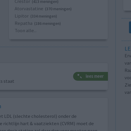
Crestor
(413 meningen)
Atorvastatine
(370 meningen)
Lipitor
(334 meningen)
Repatha
(186 meningen)
Toon alle...
LE
Erv
van
Raa
lees meer
voo
ts staat
Zie
va
n
t LDL (slechte cholesterol) onder de
 richtlijn hart & vaatziekten (CVRM) moet de
ere dosis statine zal daar dan voor moeten gaan