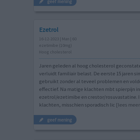
geef mening
Ezetrol
16-12-2023 | Man | 60
ezetimibe (10mg)
Hoog cholesterol
Jaren geleden al hoog cholesterol geconstat
verluidt familiair belast. De eerste 15 jaren s
gebruikt zonder al teveel problemen en vol
effectief. Na matige klachten mbt spierpijn
ezetrol/ezetimibe en crestor/rosuvastatine. I
klachten, misschien sporadisch lic
[lees meer.
geef mening