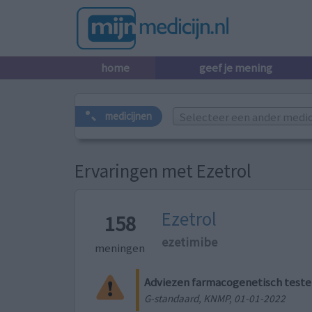
home
geef je mening
Selecteer een ander medicij
medicijnen
Ervaringen met Ezetrol
Ezetrol
158
ezetimibe
meningen
Adviezen farmacogenetisch test
G-standaard, KNMP, 01-01-2022