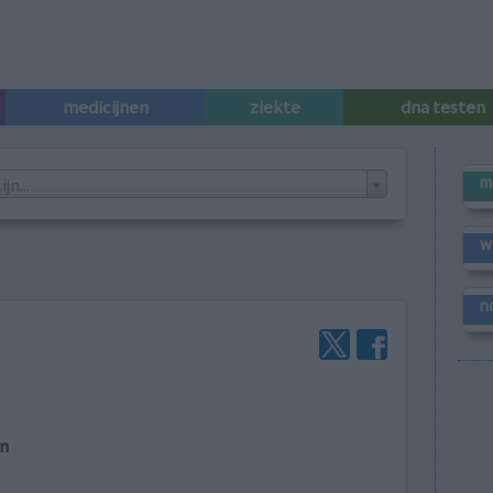
medicijnen
ziekte
dna testen
m
n...
w
n
en