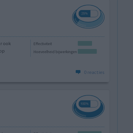
er ook
Effectiviteit
top
Hoeveelheid bijwerkingen
0 reacties