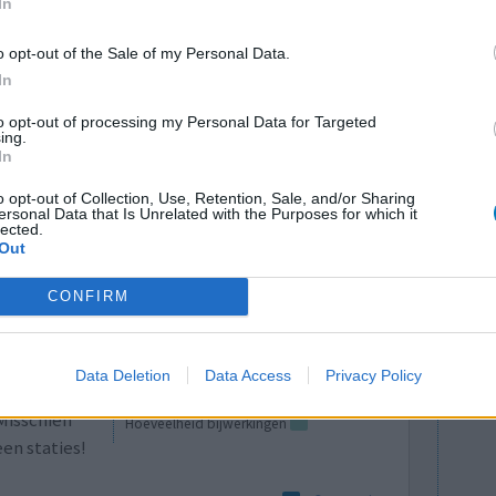
In
n statine.
o opt-out of the Sale of my Personal Data.
lees meer
In
to opt-out of processing my Personal Data for Targeted
lacht
leeftijd
algehele tevredenheid
ing.
In
4
5
6
7
o opt-out of Collection, Use, Retention, Sale, and/or Sharing
ersonal Data that Is Unrelated with the Purposes for which it
lected.
Out
CONFIRM
Data Deletion
Data Access
Privacy Policy
 toch
Effectiviteit
 Misschien
Hoeveelheid bijwerkingen
een staties!