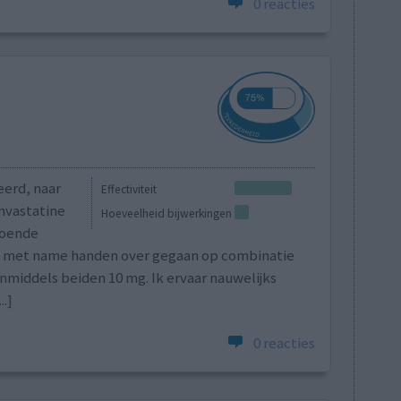
0 reacties
eerd, naar
Effectiviteit
imvastatine
Hoeveelheid bijwerkingen
doende
 in met name handen over gegaan op combinatie
nmiddels beiden 10 mg. Ik ervaar nauwelijks
..]
0 reacties