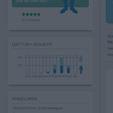
Doe de DNA test!
(52 reviews)
Go
Wi
LEEFTIJD + GESLACHT
med
vo
VERGELIJKEN
Simvastatine
(1228 meningen)