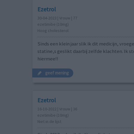
Ezetrol
30-04-2023 | Vrouw | 77
ezetimibe (10mg)
Hoog cholesterol
Sinds een klein jaar slik ik dit medicijn, vroeg
statine,s geslikt daarbij zelfde klachten. Ik s
hiermee!!
geef mening
Ezetrol
16-10-2022 | Vrouw | 36
ezetimibe (10mg)
Niet in de lijst