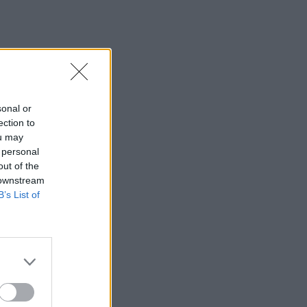
sonal or
ection to
ou may
 personal
out of the
 downstream
B’s List of