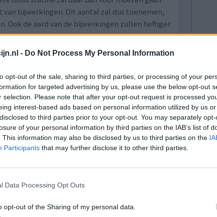
t van bijwerkingen. Dit aantal zal dus toenemen,
. Ook de aard van de bijwerkingen zullen heftiger
egelijk de activiteit van het gen SLCO1B1 te laten
jn.nl -
Do Not Process My Personal Information
. Het gen SLCO1B1 zorgt voor transport van de
t omgezet.
to opt-out of the sale, sharing to third parties, or processing of your per
formation for targeted advertising by us, please use the below opt-out s
link naar artikel in Volkskrant
r selection. Please note that after your opt-out request is processed y
eing interest-based ads based on personal information utilized by us or
disclosed to third parties prior to your opt-out. You may separately opt-
losure of your personal information by third parties on the IAB’s list of
. This information may also be disclosed by us to third parties on the
IA
Participants
that may further disclose it to other third parties.
van hart- en vaatziekten en behoren tot de meest
lle patiënten reageren echter gunstig op
gen voor het verlagen van cholesterol niet.
ënten nadelige effecten.
l Data Processing Opt Outs
icijn personal medicine test, kan een
o opt-out of the Sharing of my personal data.
n met zijn behandelaar de mogelijke voordelen