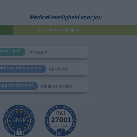
Medicatieveiligheid voor jou
over mijnmedicijn.nl
ijn account
inloggen
achtwoord vergeten?
klik hier!
og geen account?
maak er nu één!