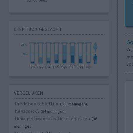
(52 reviews)
LEEFTIJD + GESLACHT
Go
Wi
med
vo
VERGELIJKEN
Prednison tabletten
(160 meningen)
Kenacort-A
(64 meningen)
Dexamethason Injecties/ Tabletten
(36
meningen)