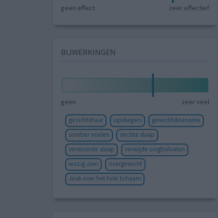
geen effect
zeer effectief
BIJWERKINGEN
geen
zeer veel
gezichtshaar
opvliegers
gewichtstoename
somber voelen
slechte slaap
verstoorde slaap
verwijde oogbolvaten
wazig zien
overgewicht
Jeuk over het hele lichaam