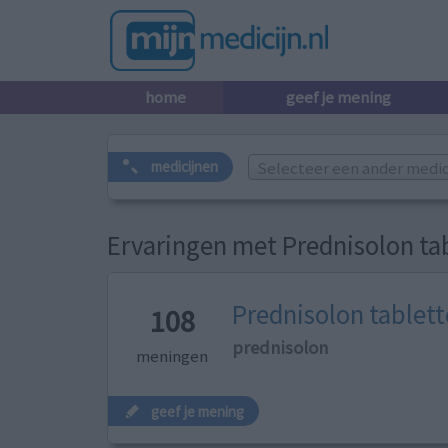
home
geef je mening
Selecteer een ander medicij
medicijnen
Ervaringen met Prednisolon tab
Prednisolon tablette
108
prednisolon
meningen
geef je mening