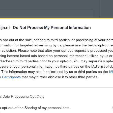
lees meer
ts staat
jn.nl -
Do Not Process My Personal Information
to opt-out of the sale, sharing to third parties, or processing of your per
lacht
leeftijd
algehele tevredenheid
formation for targeted advertising by us, please use the below opt-out s
r selection. Please note that after your opt-out request is processed y
4
5
6
7
eing interest-based ads based on personal information utilized by us or
disclosed to third parties prior to your opt-out. You may separately opt-
losure of your personal information by third parties on the IAB’s list of
. This information may also be disclosed by us to third parties on the
IA
Participants
that may further disclose it to other third parties.
l Data Processing Opt Outs
ddel.
Effectiviteit
l niet te
o opt-out of the Sharing of my personal data.
Hoeveelheid bijwerkingen