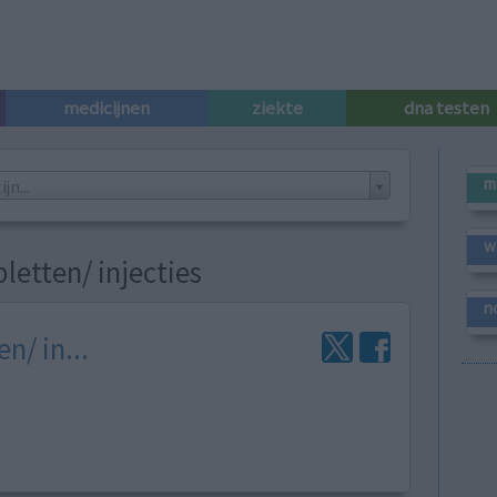
medicijnen
ziekte
dna testen
m
n...
w
letten/ injecties
n
n/ in...