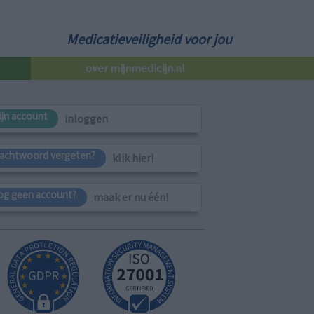
Medicatieveiligheid voor jou
over mijnmedicijn.nl
ijn account
inloggen
achtwoord vergeten?
klik hier!
og geen account?
maak er nu één!