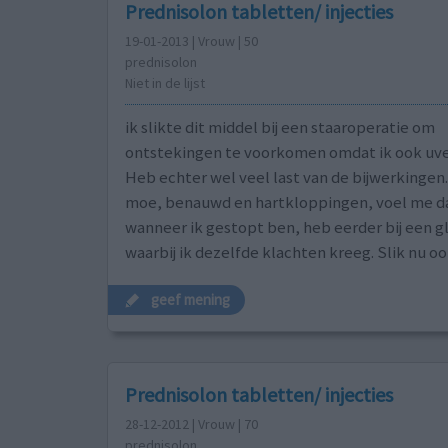
Prednisolon tabletten/ injecties
19-01-2013 | Vrouw | 50
prednisolon
Niet in de lijst
ik slikte dit middel bij een staaroperatie om
ontstekingen te voorkomen omdat ik ook uve
Heb echter wel veel last van de bijwerkingen.
moe, benauwd en hartkloppingen, voel me dan 
wanneer ik gestopt ben, heb eerder bij een g
waarbij ik dezelfde klachten kreeg. Slik nu oo
geef mening
Prednisolon tabletten/ injecties
28-12-2012 | Vrouw | 70
prednisolon