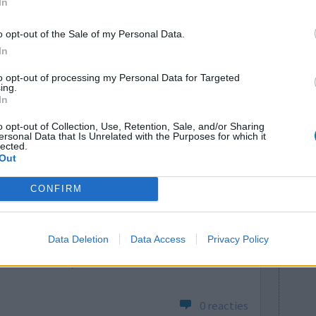
In
 De eerste
or..Natuurlijk wat bijwerkingen, maar valt echt wel
o opt-out of the Sale of my Personal Data.
an de prednison zit, gebeurt er iets: psychische
In
to opt-out of processing my Personal Data for Targeted
ing.
0 reacties
In
o opt-out of Collection, Use, Retention, Sale, and/or Sharing
ersonal Data that Is Unrelated with the Purposes for which it
lected.
Out
CONFIRM
ndoening
Effectiviteit
Data Deletion
Data Access
Privacy Policy
 kuurtje
Hoeveelheid bijwerkingen
0 reacties