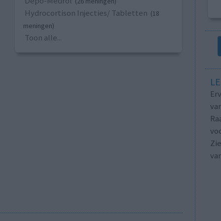
Depo-Medrol
(26 meningen)
Hydrocortison Injecties/ Tabletten
(18
meningen)
Toon alle...
LE
Erv
van
Raa
voo
Zie
va