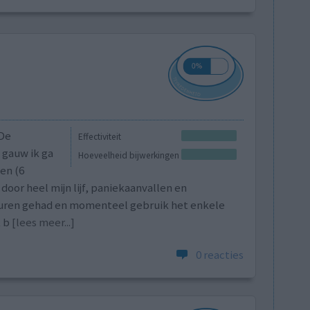
.De
Effectiviteit
 gauw ik ga
Hoeveelheid bijwerkingen
en (6
oor heel mijn lijf, paniekaanvallen en
tkuren gehad en momenteel gebruik het enkele
 b
[lees meer...]
0 reacties