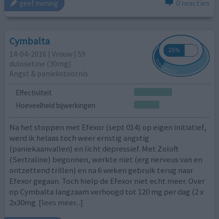
0 reacties
geef mening
Cymbalta
14-04-2016 | Vrouw | 59
duloxetine (30mg)
Angst & paniekstoornis
Effectiviteit
Hoeveelheid bijwerkingen
Na het stoppen met Efexor (sept 014) op eigen initiatief,
werd ik helaas toch weer ernstig angstig
(paniekaanvallen) en licht depressief. Met Zoloft
(Sertraline) begonnen, werkte niet (erg nerveus van en
ontzettend trillen) en na 6 weken gebruik terug naar
Efexor gegaan. Toch hielp de Efexor niet echt meer. Over
op Cymbalta langzaam verhoogd tot 120 mg per dag (2 x
2x30mg
[lees meer...]