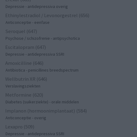
Depressie - antidepressiva overig
Ethinylestradiol / Levonorgestrel (656)
Anticonceptie - eenfase
Seroquel (647)
Psychose / schizofrenie - antipsychotica
Escitalopram (647)
Depressie - antidepressiva SSRI
Amoxicilline (646)
Antibiotica - penicillines breedspectrum
Wellbutrin XR (646)
Verslavingsziekten
Metformine (620)
Diabetes (suikerziekte) - orale middelen
Implanon (hormoonimplantaat) (584)
Anticonceptie - overig
Lexapro (509)
Depressie - antidepressiva SSRI