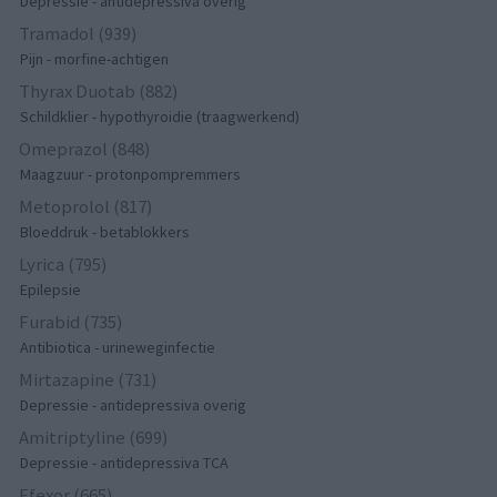
Depressie - antidepressiva overig
Tramadol (939)
Pijn - morfine-achtigen
Thyrax Duotab (882)
Schildklier - hypothyroidie (traagwerkend)
Omeprazol (848)
Maagzuur - protonpompremmers
Metoprolol (817)
Bloeddruk - betablokkers
Lyrica (795)
Epilepsie
Furabid (735)
Antibiotica - urineweginfectie
Mirtazapine (731)
Depressie - antidepressiva overig
Amitriptyline (699)
Depressie - antidepressiva TCA
Efexor (665)