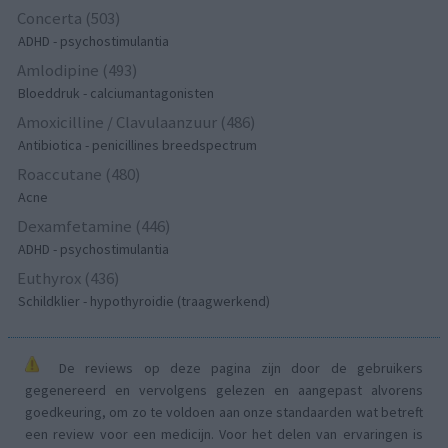
Concerta (503)
ADHD - psychostimulantia
Amlodipine (493)
Bloeddruk - calciumantagonisten
Amoxicilline / Clavulaanzuur (486)
Antibiotica - penicillines breedspectrum
Roaccutane (480)
Acne
Dexamfetamine (446)
ADHD - psychostimulantia
Euthyrox (436)
Schildklier - hypothyroidie (traagwerkend)
De reviews op deze pagina zijn door de gebruikers
gegenereerd en vervolgens gelezen en aangepast alvorens
goedkeuring, om zo te voldoen aan onze standaarden wat betreft
een review voor een medicijn. Voor het delen van ervaringen is