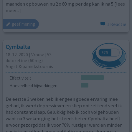
maanden opbouwen nu 2 x 60 mg per dag kan ik na 5
[lees
meer...]
1 Reactie
geef mening
Cymbalta
18-12-2020 | Vrouw | 53
duloxetine (60mg)
Angst & paniekstoornis
Effectiviteit
Hoeveelheid bijwerkingen
De eerste 3 weken heb ik er geen goede ervaring mee
gehad, ik werd depressiever en sliep ontzettend veel ik
had constant slaap. Gelukkig heb ik toch volgehouden
want na 3 weken ging het steeds beter. Cymbalta heeft
ervoor gezorgd dat ik voor 70% rustiger werd en minder
paniekaanvallen,hyperventilatie en zware depressie