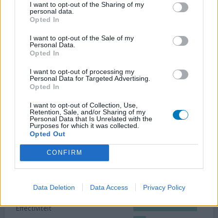
I want to opt-out of the Sharing of my
Hoeveelheid bijwerkingen
personal data.
Opted In
Ik slik sinds kort Cymbalta tegen paniek en angst.
I want to opt-out of the Sale of my
Daarnaast slik ik nog 20 mg. Paroxetine , het is de
Personal Data.
bedoeling dat ik deze tzt ga afbouwen als de Cymbalta
Opted In
aangeslagen is. Wie heeft deze switch ook eens gemaakt
I want to opt-out of processing my
en kan mij daar wat over vertellen ? Verder zou ik graag
Personal Data for Targeted Advertising.
positieve verhalen willen horen over Cymbalta en dan
Opted In
met name voor angst en paniek .
I want to opt-out of Collection, Use,
Retention, Sale, and/or Sharing of my
2 reacties
geef mening
Personal Data that Is Unrelated with the
Purposes for which it was collected.
Opted Out
CONFIRM
Cymbalta
27-11-2014 | Vrouw | 38
duloxetine
Data Deletion
Data Access
Privacy Policy
Angst & paniekstoornis
Effectiviteit