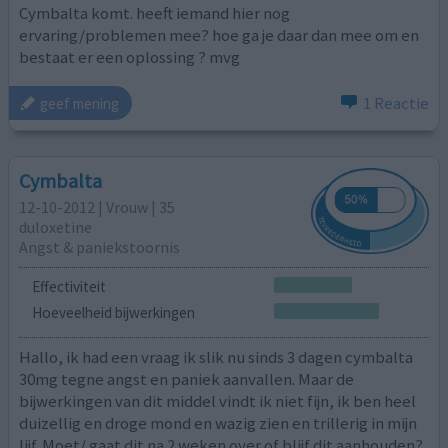
Cymbalta komt. heeft iemand hier nog
ervaring/problemen mee? hoe ga je daar dan mee om en
bestaat er een oplossing ? mvg
1 Reactie
geef mening
Cymbalta
12-10-2012 | Vrouw | 35
duloxetine
Angst & paniekstoornis
Effectiviteit
Hoeveelheid bijwerkingen
Hallo, ik had een vraag ik slik nu sinds 3 dagen cymbalta
30mg tegne angst en paniek aanvallen. Maar de
bijwerkingen van dit middel vindt ik niet fijn, ik ben heel
duizellig en droge mond en wazig zien en trillerig in mijn
lijf. Moet/ gaat dit na 2 weken over of blijf dit aanhouden?