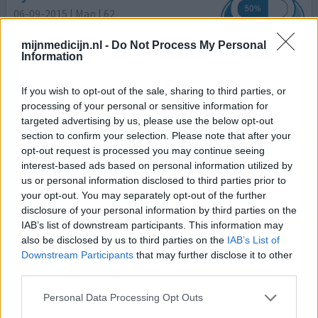
06-09-2015 | Man | 62
duloxetine (30mg)
Angst & paniekstoornis
mijnmedicijn.nl -
Do Not Process My Personal
Information
Effectiviteit
Hoeveelheid bijwerkingen
If you wish to opt-out of the sale, sharing to third parties, or
processing of your personal or sensitive information for
Ik had Seroquel 600 mg per dag, daar kreeg ik 120mg
targeted advertising by us, please use the below opt-out
Cymbalta bij. Ik wil nu de Seroquel laten vervangen door
section to confirm your selection. Please note that after your
Lexapro bij de psychiater 29-09.
opt-out request is processed you may continue seeing
interest-based ads based on personal information utilized by
us or personal information disclosed to third parties prior to
0 reacties
geef mening
your opt-out. You may separately opt-out of the further
disclosure of your personal information by third parties on the
IAB’s list of downstream participants. This information may
Cymbalta
also be disclosed by us to third parties on the
IAB’s List of
Downstream Participants
that may further disclose it to other
13-02-2015 | Vrouw | 56
third parties.
duloxetine
Angst & paniekstoornis
Personal Data Processing Opt Outs
Effectiviteit