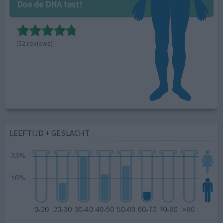
Doe de DNA test!
(52 reviews)
LEEFTIJD + GESLACHT