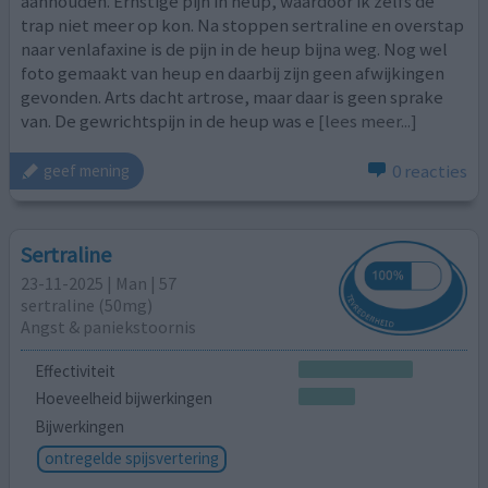
aanhouden. Ernstige pijn in heup, waardoor ik zelfs de
trap niet meer op kon. Na stoppen sertraline en overstap
naar venlafaxine is de pijn in de heup bijna weg. Nog wel
foto gemaakt van heup en daarbij zijn geen afwijkingen
gevonden. Arts dacht artrose, maar daar is geen sprake
van. De gewrichtspijn in de heup was e
[lees meer...]
0 reacties
geef mening
Sertraline
23-11-2025 | Man | 57
sertraline (50mg)
Angst & paniekstoornis
Effectiviteit
Hoeveelheid bijwerkingen
Bijwerkingen
ontregelde spijsvertering