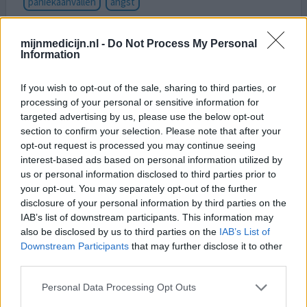
paniekaanvallen
angst
In het verleden meerdere depressies gehad, er alles aan
mijnmedicijn.nl -
Do Not Process My Personal
gedaan met therapie om geen anti depressiva te hoeven
Information
nemen, hier redelijk goed uitgekomen. Na 2 miskramen
merkte ik dat ik weer vatbaarder werd, toen ik februari
If you wish to opt-out of the sale, sharing to third parties, or
2025 opnieuw een positieve zwangerschapstest had, kon
processing of your personal or sensitive information for
ons geluk niet op. Ik voelde me goed en had op moeheid
targeted advertising by us, please use the below opt-out
na, geen last van zwangerschapskwaaltjes. Dat s
[lees
section to confirm your selection. Please note that after your
meer...]
opt-out request is processed you may continue seeing
interest-based ads based on personal information utilized by
0 reacties
geef mening
us or personal information disclosed to third parties prior to
your opt-out. You may separately opt-out of the further
disclosure of your personal information by third parties on the
IAB’s list of downstream participants. This information may
Sertraline
also be disclosed by us to third parties on the
IAB’s List of
03-05-2026 | Vrouw | 67
Downstream Participants
that may further disclose it to other
sertraline (50mg)
third parties.
Angst & paniekstoornis
Personal Data Processing Opt Outs
Effectiviteit