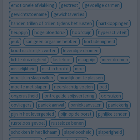
emotionele afvlakking
gestrest
gevoelige darmen
gewichtstoename
gewichtsverlies
handen trillen of trillen tijdens het rusten
hartkloppingen
heuppijn
hoge bloeddruk
hoofdpijn
hyperactiviteit
jeuk
kan geen orgasme hebben
kortademigheid
koud nachtelijk zweten
levendige dromen
lichte duizeligheid
lusteloos
maagpijn
meer dromen
misselijkheid
mist in hoofd
moe
moeilijk in slaap vallen
moeilijk om te plassen
moeite met slapen
neerslachtig voelen
ocd
ongerustheid
ontregelde spijsvertering
oorsuizen
opvliegers
paniek aanval
paniekaanvallen
paniekerig
pijn in het levergebied
pijn op de borst
pijnlijke tanden
rusteloos gevoel
rusteloze benen
schokken in het lichaam
slapeloosheid
slaperigheid