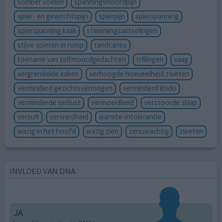
somber voelen
spanningshoofdpijn
spier- en gewrichtspijn
spierpijn
spierspanning
spierspanning kaak
stemmingswisselingen
stijve spieren in romp
tandcariës
toename van zelfmoordgedachten
trillingen
vaag
vergrendelde kaken
verhoogde hoeveelheid zweten
verminderd gezichtsvermogen
verminderd libido
verminderde eetlust
vermoeidheid
verstoorde slaap
versuft
verwardheid
warmte-intolerantie
wazig in het hoofd
wazig zien
zenuwachtig
zweten
INVLOED VAN DNA
JA