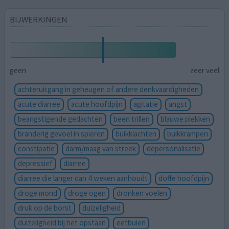
BIJWERKINGEN
geen
zeer veel
achteruitgang in geheugen of andere denkvaardigheden
acute diarree
acute hoofdpijn
agitatie
angst
beangstigende gedachten
been trillen
blauwe plekken
branderig gevoel in spieren
buikklachten
buikkrampen
constipatie
darm/maag van streek
depersonalisatie
depressief
diarree
diarree die langer dan 4 weken aanhoudt
doffe hoofdpijn
droge mond
droge ogen
dronken voelen
druk op de borst
duizeligheid
duizeligheid bij het opstaan
eetbuien