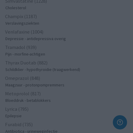
Simvastatine (1228)
Cholesterol
Champix (1187)
Verslavingsziekten
Venlafaxine (1004)
Depressie - antidepressiva overig
Tramadol (939)
Pijn - morfine-achtigen
Thyrax Duotab (882)
Schildklier - hypothyroidie (traagwerkend)
Omeprazol (848)
Maagzuur - protonpompremmers
Metoprolol (817)
Bloeddruk - betablokkers
Lyrica (795)
Epilepsie
Furabid (735)
Antibiotica - urineweginfectie