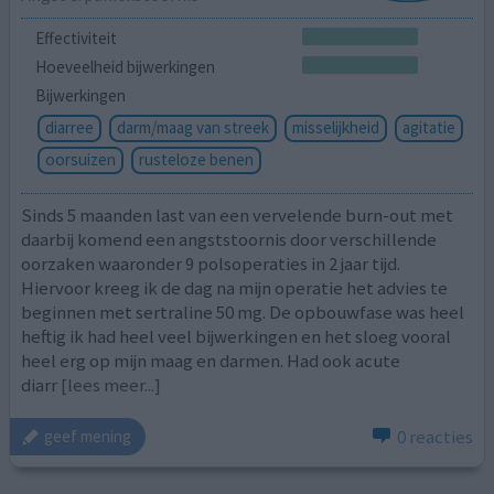
Effectiviteit
Hoeveelheid bijwerkingen
Bijwerkingen
diarree
darm/maag van streek
misselijkheid
agitatie
oorsuizen
rusteloze benen
Sinds 5 maanden last van een vervelende burn-out met
daarbij komend een angststoornis door verschillende
oorzaken waaronder 9 polsoperaties in 2 jaar tijd.
Hiervoor kreeg ik de dag na mijn operatie het advies te
beginnen met sertraline 50 mg. De opbouwfase was heel
heftig ik had heel veel bijwerkingen en het sloeg vooral
heel erg op mijn maag en darmen. Had ook acute
diarr
[lees meer...]
0 reacties
geef mening