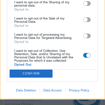
I want to opt-out of the Sharing of my
Hoeveelheid bijwerkingen
personal data.
Bijwerkingen
Opted In
darm/maag van streek
I want to opt-out of the Sale of my
Personal Data.
Opted In
Overstap van citalopram naar sertraline omdat de
klachten te veel als vanouds herkenbaar waren nu 50 mg
I want to opt-out of processing my
Personal Data for Targeted Advertising.
sertraline opbouwend.....citalopram mee gestopt..nu van
Opted In
50 naar 100 gram sertraline ik neem benieuwd gaat nog
steeds niet lekker...begonnen 35 jaar geleden met
I want to opt-out of Collection, Use,
Anafranil jaren later seroxat.. weer jaren later citalopram...
Retention, Sale, and/or Sharing of my
Personal Data that Is Unrelated with the
nu wegens terugkerende klachten naar sertraline.
[lees
Purposes for which it was collected.
meer...]
Opted Out
CONFIRM
0 reacties
geef mening
Data Deletion
Data Access
Privacy Policy
Sertraline
20-04-2026 | Vrouw | 29
sertraline (50mg)