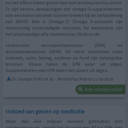
en het effect bleek groter dan met antidepressiva alleen.
Er zijn tevens aanwijzingen dat omega-3-supplementen
ook een klein voordeel kunnen bieden bij de behandeling
van ADHD. Wat is Omega-3? Omega 3-vetzuren zijn
meervoudig onverzadigde vetzuren. De bekendste zijn
het plantaardige alfa-linoleenzuur (ALA) en de
visvetzuren eicosapentaeenzuur (EPA) en
docosahexaeenzuur (DHA). De vette vissoorten zoals
makreel, zalm, haring, sardines en forel zijn belangrijke
bronnen. Vissen halen de EPA weer uit algen.
Supplementen met EPA halen het direct uit algen.
Dr Joseph Firth et al. - World Psychiatry
(11-09-2019)
Naar volledige artikel
Invloed van genen op medicatie
Meer dan één miljoen mensen gebruiken een
antidepressivum, terwijl het bij ongeveer 30 tot 50% niet