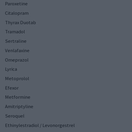
Paroxetine
Citalopram
Thyrax Duotab
Tramadol
Sertraline
Venlafaxine
Omeprazol
Lyrica
Metoprolol
Efexor
Metformine
Amitriptyline
Seroquel
Ethinylestradiol / Levonorgestrel