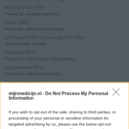
Amitriptyline (699)
Depressie - antidepressiva TCA
Efexor (665)
Depressie - antidepressiva overig
Ethinylestradiol / Levonorgestrel (656)
Anticonceptie - eenfase
Seroquel (647)
Psychose / schizofrenie - antipsychotica
Escitalopram (647)
Depressie - antidepressiva SSRI
Amoxicilline (646)
Antibiotica - penicillines breedspectrum
mijnmedicijn.nl -
Do Not Process My Personal
Wellbutrin XR (646)
Information
Verslavingsziekten
Metformine (620)
If you wish to opt-out of the sale, sharing to third parties, or
processing of your personal or sensitive information for
Diabetes (suikerziekte) - orale middelen
targeted advertising by us, please use the below opt-out
Implanon (hormoonimplantaat) (584)