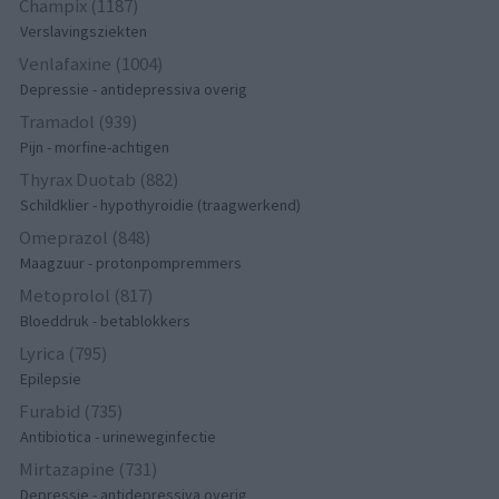
Champix (1187)
Verslavingsziekten
Venlafaxine (1004)
Depressie - antidepressiva overig
Tramadol (939)
Pijn - morfine-achtigen
Thyrax Duotab (882)
Schildklier - hypothyroidie (traagwerkend)
Omeprazol (848)
Maagzuur - protonpompremmers
Metoprolol (817)
Bloeddruk - betablokkers
Lyrica (795)
Epilepsie
Furabid (735)
Antibiotica - urineweginfectie
Mirtazapine (731)
Depressie - antidepressiva overig