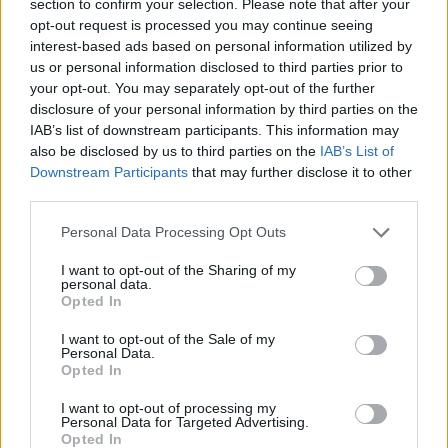
section to confirm your selection. Please note that after your
Anticonceptie - overig
opt-out request is processed you may continue seeing
Lexapro (509)
interest-based ads based on personal information utilized by
us or personal information disclosed to third parties prior to
Depressie - antidepressiva SSRI
your opt-out. You may separately opt-out of the further
Concerta (503)
disclosure of your personal information by third parties on the
ADHD - psychostimulantia
IAB’s list of downstream participants. This information may
Amlodipine (493)
also be disclosed by us to third parties on the
IAB’s List of
Bloeddruk - calciumantagonisten
Downstream Participants
that may further disclose it to other
third parties.
Amoxicilline / Clavulaanzuur (486)
Antibiotica - penicillines breedspectrum
Personal Data Processing Opt Outs
Roaccutane (480)
I want to opt-out of the Sharing of my
Acne
personal data.
Opted In
Dexamfetamine (446)
ADHD - psychostimulantia
I want to opt-out of the Sale of my
Personal Data.
Euthyrox (436)
Opted In
Schildklier - hypothyroidie (traagwerkend)
I want to opt-out of processing my
Personal Data for Targeted Advertising.
Opted In
De reviews op deze pagina zijn door de gebruikers