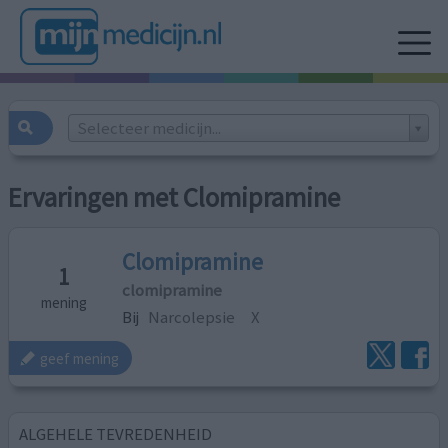
Selecteer medicijn...
Ervaringen met Clomipramine
Clomipramine
1
clomipramine
mening
Bij
Narcolepsie
X
geef mening
ALGEHELE TEVREDENHEID