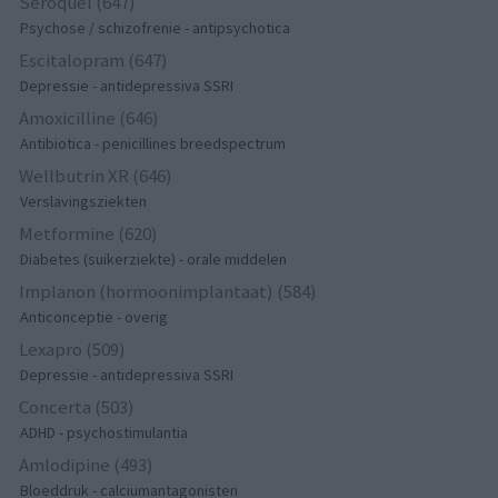
Seroquel (647)
Psychose / schizofrenie - antipsychotica
Escitalopram (647)
Depressie - antidepressiva SSRI
Amoxicilline (646)
Antibiotica - penicillines breedspectrum
Wellbutrin XR (646)
Verslavingsziekten
Metformine (620)
Diabetes (suikerziekte) - orale middelen
Implanon (hormoonimplantaat) (584)
Anticonceptie - overig
Lexapro (509)
Depressie - antidepressiva SSRI
Concerta (503)
ADHD - psychostimulantia
Amlodipine (493)
Bloeddruk - calciumantagonisten