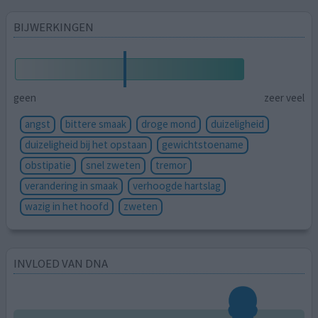
BIJWERKINGEN
geen
zeer veel
angst
bittere smaak
droge mond
duizeligheid
duizeligheid bij het opstaan
gewichtstoename
obstipatie
snel zweten
tremor
verandering in smaak
verhoogde hartslag
wazig in het hoofd
zweten
INVLOED VAN DNA