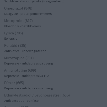
Schildklier - hypothyroidie (traagwerkend)
Omeprazol (848)
Maagzuur - protonpompremmers
Metoprolol (817)
Bloeddruk - betablokkers
Lyrica (795)
Epilepsie
Furabid (735)
Antibiotica - urineweginfectie
Mirtazapine (731)
Depressie - antidepressiva overig
Amitriptyline (699)
Depressie - antidepressiva TCA
Efexor (665)
Depressie - antidepressiva overig
Ethinylestradiol / Levonorgestrel (656)
Anticonceptie - eenfase