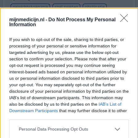
gewichtstoename
snel zweten
obstipatie
wazig in het hoofd
mijnmedicijn.nl -
Do Not Process My Personal
Information
Goed medicijn, rust, ontspanning, meer energie. Veel
bijwerkingen, zweten, zwaarder, duizelig, hoofdpijn,
If you wish to opt-out of the sale, sharing to third parties, or
obstipatie. Ik baal dat Sandoz gestopt is. Nu een ander
processing of your personal or sensitive information for
merk heb, voel me er niet prettig bij, veel onrust
targeted advertising by us, please use the below opt-out
section to confirm your selection. Please note that after your
opt-out request is processed you may continue seeing
0 reacties
geef mening
interest-based ads based on personal information utilized by
us or personal information disclosed to third parties prior to
your opt-out. You may separately opt-out of the further
Clomipramine
disclosure of your personal information by third parties on the
16-07-2024 | Man | 53
IAB’s list of downstream participants. This information may
clomipramine (25mg)
also be disclosed by us to third parties on the
IAB’s List of
Angst & paniekstoornis
Downstream Participants
that may further disclose it to other
third parties.
Effectiviteit
Personal Data Processing Opt Outs
Hoeveelheid bijwerkingen