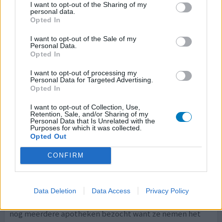
I want to opt-out of the Sharing of my
Met het papieren recept van de huisarts naar de
personal data.
Opted In
apotheek gereden. Medicijnen zelf betaald (€ 5 voor een
doosje van 50 st)
I want to opt-out of the Sale of my
Personal Data.
0 reacties
Opted In
geef mening
I want to opt-out of processing my
Personal Data for Targeted Advertising.
Opted In
Clomipramine
09-07-2024 | Man | 53
I want to opt-out of Collection, Use,
Retention, Sale, and/or Sharing of my
clomipramine (25mg)
Personal Data that Is Unrelated with the
Angst & paniekstoornis
Purposes for which it was collected.
Opted Out
Effectiviteit
CONFIRM
Hoeveelheid bijwerkingen
Ik heb een Franse vriendin laten bellen met de eerste
apotheek over de grens bij Lille. Zij hebben het besteld
Data Deletion
Data Access
Privacy Policy
en 2 dagen later zijn we naar Frankrijk gereden. Daarna
nog meerdere apotheken bezocht want ze nemen het