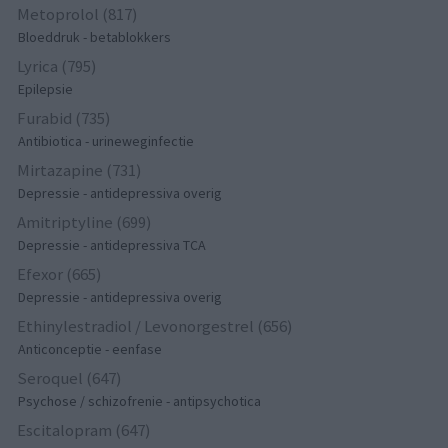
Metoprolol (817)
Bloeddruk - betablokkers
Lyrica (795)
Epilepsie
Furabid (735)
Antibiotica - urineweginfectie
Mirtazapine (731)
Depressie - antidepressiva overig
Amitriptyline (699)
Depressie - antidepressiva TCA
Efexor (665)
Depressie - antidepressiva overig
Ethinylestradiol / Levonorgestrel (656)
Anticonceptie - eenfase
Seroquel (647)
Psychose / schizofrenie - antipsychotica
Escitalopram (647)