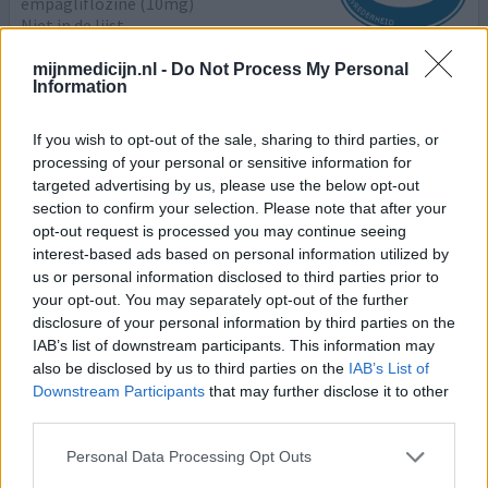
empagliflozine (10mg)
Niet in de lijst
Effectiviteit
mijnmedicijn.nl -
Do Not Process My Personal
Information
Hoeveelheid bijwerkingen
If you wish to opt-out of the sale, sharing to third parties, or
Over het algemeen volle tevredenheid…eindelijk
processing of your personal or sensitive information for
afgevallen en de longdruk was verbeterd. Totdat ik
targeted advertising by us, please use the below opt-out
pijnlijke spieren kreeg bij alles wat ik deed, vooral het
section to confirm your selection. Please note that after your
lopen ging bijna niet. Kan nooit 2 dagen achterelkaar
opt-out request is processed you may continue seeing
lopen. Oververmoeid. Kan 8 u slapen, buiten het steeds
interest-based ads based on personal information utilized by
moeten plassen. Ik heb sinds het gebruik ernstige
us or personal information disclosed to third parties prior to
spierklachten, die ik niet thuis kon brengen.. totdat ik
your opt-out. You may separately opt-out of the further
u
[lees meer...]
disclosure of your personal information by third parties on the
IAB’s list of downstream participants. This information may
0 reacties
geef mening
also be disclosed by us to third parties on the
IAB’s List of
Downstream Participants
that may further disclose it to other
third parties.
Jardiance
Personal Data Processing Opt Outs
13-06-2023 | Vrouw | 61