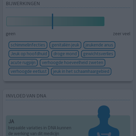
BIJWERKINGEN
geen
zeer veel
schimmelinfecties
genitaliën jeuk
jeukende anus
Jeuk op hoofdhuid
droge mond
gewichtsverlies
acute rugpijn
verhoogde hoeveelheid zweten
verhoogde eetlust
jeuk in het schaamhaargebied
INVLOED VAN DNA
JA
bepaalde variaties in DNA kunnen
de werking van dit medicijn