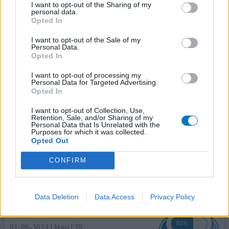
empagliflozine (10mg)
I want to opt-out of the Sharing of my
personal data.
Diabetes type 2
Opted In
Effectiviteit
I want to opt-out of the Sale of my
Personal Data.
Hoeveelheid bijwerkingen
Opted In
Na nog geen week innemen kreeg ik vage klachten als
I want to opt-out of processing my
instabiliteit, duizelig, slechter zien, geen trek in eten,
Personal Data for Targeted Advertising.
Opted In
veel slapen. Uiteindelijk op de IC beland met
ketoacidose. Ik weet er niets meer van, was al aardig 'van
I want to opt-out of Collection, Use,
de wereld.' Mijn energielevel was helemaal op. Het is
Retention, Sale, and/or Sharing of my
Personal Data that Is Unrelated with the
inmiddels twee maanden geleden en ik ben nog steeds
Purposes for which it was collected.
herstellende. Spierkracht was erg verzwakt. Door
[lees
Opted Out
meer...]
CONFIRM
0 reacties
geef mening
Data Deletion
Data Access
Privacy Policy
Jardiance
01-06-2023 | Man | 78