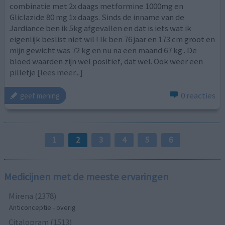
combinatie met 2x daags metformine 1000mg en
Gliclazide 80 mg 1x daags. Sinds de inname van de
Jardiance ben ik 5kg afgevallen en dat is iets wat ik
eigenlijk beslist niet wil ! Ik ben 76 jaar en 173 cm groot en
mijn gewicht was 72 kg en nu na een maand 67 kg . De
bloed waarden zijn wel positief, dat wel. Ook weer een
pilletje
[lees meer...]
0 reacties
geef mening
1
2
3
4
5
6
Medicijnen met de meeste ervaringen
Mirena (2378)
Anticonceptie - overig
Citalopram (1513)