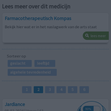
Lees meer over dit medicijn
Farmacotherapeutisch Kompas
Bekijk hier wat er in het naslagwerk van de arts staat
lees meer
Sorteer op
geslacht
leeftijd
algehele tevredenheid
1
2
3
4
5
6
Jardiance
08-02-2024 | Vrouw | 63