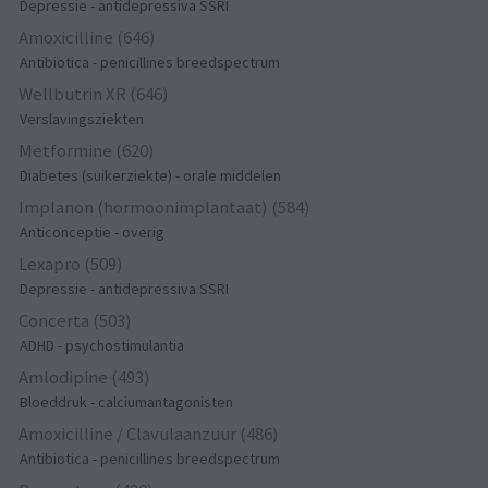
Depressie - antidepressiva SSRI
Amoxicilline (646)
Antibiotica - penicillines breedspectrum
Wellbutrin XR (646)
Verslavingsziekten
Metformine (620)
Diabetes (suikerziekte) - orale middelen
Implanon (hormoonimplantaat) (584)
Anticonceptie - overig
Lexapro (509)
Depressie - antidepressiva SSRI
Concerta (503)
ADHD - psychostimulantia
Amlodipine (493)
Bloeddruk - calciumantagonisten
Amoxicilline / Clavulaanzuur (486)
Antibiotica - penicillines breedspectrum