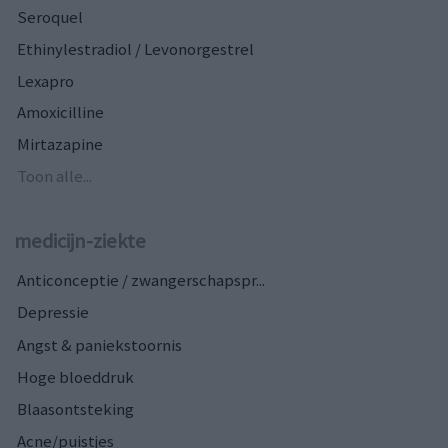
Seroquel
Ethinylestradiol / Levonorgestrel
Lexapro
Amoxicilline
Mirtazapine
Toon alle...
medicijn-ziekte
Anticonceptie / zwangerschapspr...
Depressie
Angst & paniekstoornis
Hoge bloeddruk
Blaasontsteking
Acne/puistjes