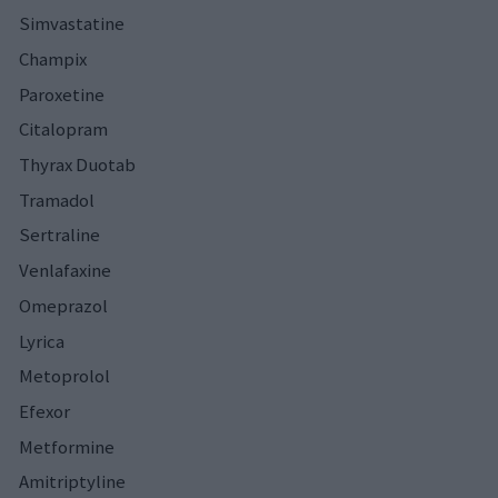
Simvastatine
Champix
Paroxetine
Citalopram
Thyrax Duotab
Tramadol
Sertraline
Venlafaxine
Omeprazol
Lyrica
Metoprolol
Efexor
Metformine
Amitriptyline