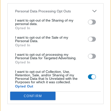
Schildklier - hypothyroidie (traagwerkend)
third parties.
Personal Data Processing Opt Outs
De reviews op deze pagina zijn door de gebruikers
I want to opt-out of the Sharing of my
gegenereerd en vervolgens gelezen en aangepast alvorens
personal data.
Opted In
goedkeuring, om zo te voldoen aan onze standaarden wat betreft
een review voor een medicijn. Voor het delen van ervaringen is
I want to opt-out of the Sale of my
geen medische kennis noodzakelijk. Op deze manier geven de
Personal Data.
reviews alleen een beeld van de ervaring van de schrijvers en niet
Opted In
die van de eigenaar van deze website. Denk er aan dat de
I want to opt-out of processing my
ervaringen kunnen verschillen van persoon tot persoon en dat u
Personal Data for Targeted Advertising.
voor medisch advies altijd contact op moet nemen met uw arts of
Opted In
apotheker.
I want to opt-out of Collection, Use,
Retention, Sale, and/or Sharing of my
Personal Data that Is Unrelated with the
Purposes for which it was collected.
Opted Out
CONFIRM