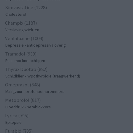
Simvastatine (1228)
Cholesterol
Champix (1187)
Verslavingsziekten
Venlafaxine (1004)
Depressie - antidepressiva overig
Tramadol (939)
Pijn - morfine-achtigen
Thyrax Duotab (882)
Schildklier - hypothyroidie (traagwerkend)
Omeprazol (848)
Maagzuur - protonpompremmers
Metoprolol (817)
Bloeddruk - betablokkers
Lyrica (795)
Epilepsie
Furabid (735)