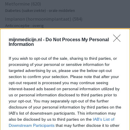
Metformine (620)
Diabetes (suikerziekte) - orale middelen
Implanon (hormoonimplantaat) (584)
Anticonceptie - overig
Lexapro (509)
mijnmedicijn.nl -
Do Not Process My Personal
Depressie - antidepressiva SSRI
Information
Concerta (503)
ADHD - psychostimulantia
If you wish to opt-out of the sale, sharing to third parties, or
Amlodipine (493)
processing of your personal or sensitive information for
targeted advertising by us, please use the below opt-out
Bloeddruk - calciumantagonisten
section to confirm your selection. Please note that after your
Amoxicilline / Clavulaanzuur (486)
opt-out request is processed you may continue seeing
Antibiotica - penicillines breedspectrum
interest-based ads based on personal information utilized by
Roaccutane (480)
us or personal information disclosed to third parties prior to
Acne
your opt-out. You may separately opt-out of the further
disclosure of your personal information by third parties on the
Dexamfetamine (446)
IAB’s list of downstream participants. This information may
ADHD - psychostimulantia
also be disclosed by us to third parties on the
IAB’s List of
Euthyrox (436)
Downstream Participants
that may further disclose it to other