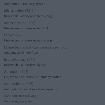
Antibiotica - urineweginfectie
Mirtazapine (731)
Depressie - antidepressiva overig
Amitriptyline (699)
Depressie - antidepressiva TCA
Efexor (665)
Depressie - antidepressiva overig
Ethinylestradiol / Levonorgestrel (656)
Anticonceptie - eenfase
Escitalopram (647)
Depressie - antidepressiva SSRI
Seroquel (647)
Psychose / schizofrenie - antipsychotica
Amoxicilline (646)
Antibiotica - penicillines breedspectrum
Wellbutrin XR (646)
Verslavingsziekten