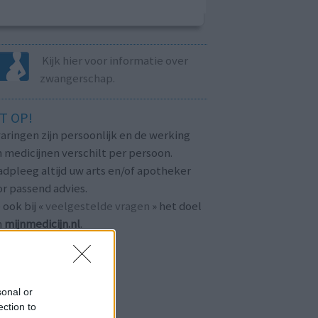
Kijk hier voor informatie over
zwangerschap.
T OP!
aringen zijn persoonlijk en de werking
 medicijnen verschilt per persoon.
dpleeg altijd uw arts en/of apotheker
r passend advies.
 ook bij «
veelgestelde vragen
» het doel
n
mijnmedicijn.nl
.
sonal or
ection to