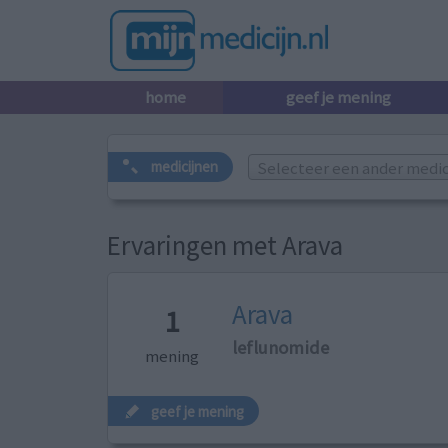
home
geef je mening
Selecteer een ander medicij
medicijnen
Ervaringen met Arava
Arava
1
leflunomide
mening
geef je mening