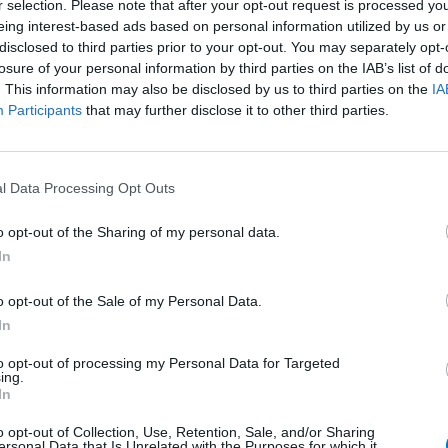
r selection. Please note that after your opt-out request is processed y
eing interest-based ads based on personal information utilized by us or
disclosed to third parties prior to your opt-out. You may separately opt-
an,
Effectiviteit
losure of your personal information by third parties on the IAB’s list of
 geneest de
Hoeveelheid bijwerkingen
. This information may also be disclosed by us to third parties on the
IA
t orthopeed
Participants
that may further disclose it to other third parties.
 ter controle bij de reumatoloog, hij had het
ak ademhalings problemen en nu een
t, dat
[lees meer...]
l Data Processing Opt Outs
0 reacties
o opt-out of the Sharing of my personal data.
In
1
o opt-out of the Sale of my Personal Data.
In
to opt-out of processing my Personal Data for Targeted
ing.
Anticonceptie - overig
In
Depressie - antidepressiva SSRI
o opt-out of Collection, Use, Retention, Sale, and/or Sharing
ersonal Data that Is Unrelated with the Purposes for which it