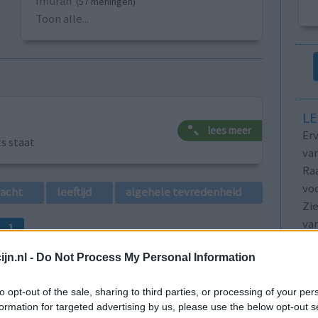
Imuran
(57 meningen)
Toon alle...
LE
lees meer
Erv
ts staat
van
Raa
voo
lacht
leeftijd
algehele tevredenheid
Zie
va
1
jn.nl -
Do Not Process My Personal Information
to opt-out of the sale, sharing to third parties, or processing of your per
formation for targeted advertising by us, please use the below opt-out s