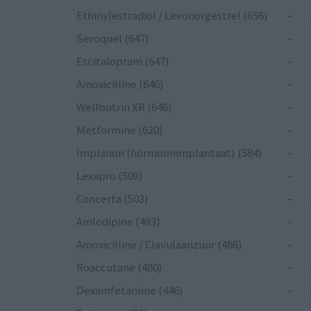
Ethinylestradiol / Levonorgestrel (656)
-
Seroquel (647)
-
Escitalopram (647)
-
Amoxicilline (646)
-
Wellbutrin XR (646)
-
Metformine (620)
-
Implanon (hormoonimplantaat) (584)
-
Lexapro (509)
-
Concerta (503)
-
Amlodipine (493)
-
Amoxicilline / Clavulaanzuur (486)
-
Roaccutane (480)
-
Dexamfetamine (446)
-