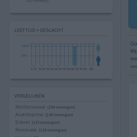
(52 reviews)
LEEFTIJD + GESLACHT
Go
Wi
med
vo
VERGELIJKEN
Methotrexaat
(294 meningen)
Azathioprine
(149 meningen)
Enbrel
(133 meningen)
Remicade
(128 meningen)