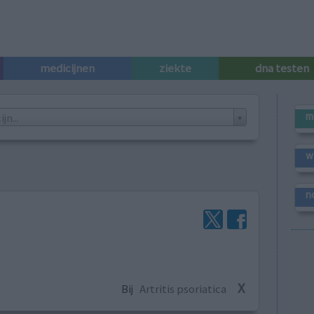
medicijnen
ziekte
dna testen
m
n...
w
n
X
Bij
Artritis psoriatica