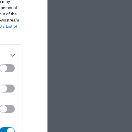
ou may
 personal
out of the
 downstream
B’s List of