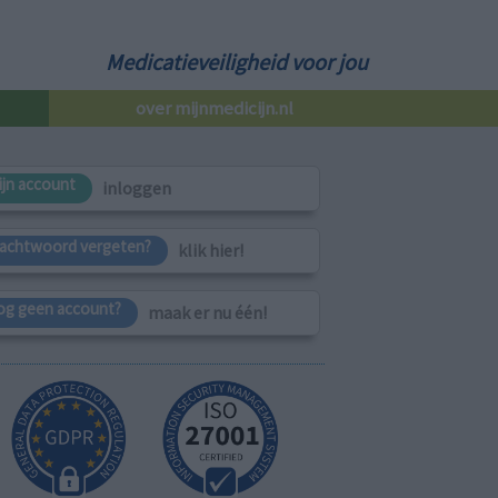
Medicatieveiligheid voor jou
over mijnmedicijn.nl
ijn account
inloggen
achtwoord vergeten?
klik hier!
og geen account?
maak er nu één!