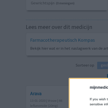
Gewrichtspijn
(0 meningen)
Lees meer over dit medicijn
Farmacotherapeutisch Kompas
Bekijk hier wat er in het naslagwerk van de ar
Sorteer op
ges
mijnmedici
Arava
If you wish 
13-01-2020 | Vrouw | 66
sensitive in
leflunomide (20mg)