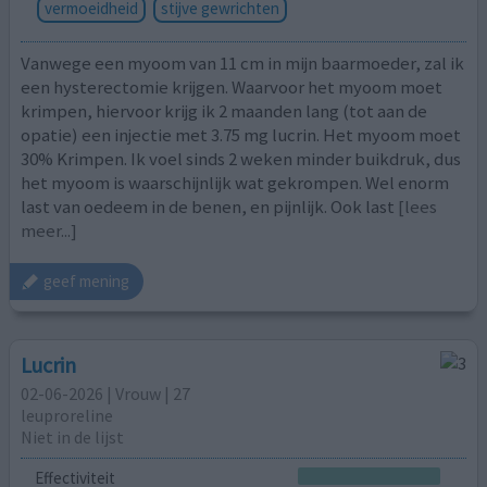
vermoeidheid
stijve gewrichten
Vanwege een myoom van 11 cm in mijn baarmoeder, zal ik
een hysterectomie krijgen. Waarvoor het myoom moet
krimpen, hiervoor krijg ik 2 maanden lang (tot aan de
opatie) een injectie met 3.75 mg lucrin. Het myoom moet
30% Krimpen. Ik voel sinds 2 weken minder buikdruk, dus
het myoom is waarschijnlijk wat gekrompen. Wel enorm
last van oedeem in de benen, en pijnlijk. Ook last
[lees
meer...]
geef mening
Lucrin
02-06-2026 | Vrouw | 27
leuproreline
Niet in de lijst
Effectiviteit