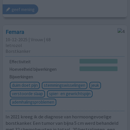
geef mening
Femara
10-12-2025 | Vrouw | 68
letrozol
Borstkanker
Effectiviteit
Hoeveelheid bijwerkingen
Bijwerkingen
duim doet pijn
stemmingswisselingen
jeuk
verstoorde slaap
spier- en gewrichtspijn
ademhalingsproblemen
In 2021 kreeg ik de diagnose van hormoongevoelige
borstkanker. Een tumor van bijna 5 cm werd behandeld
met 32 chemobeurten in totaal, 20 bestralingen, een