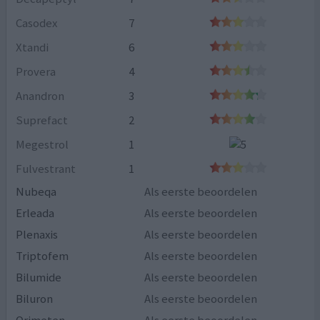
Casodex
7
Xtandi
6
Provera
4
Anandron
3
Suprefact
2
Megestrol
1
Fulvestrant
1
Nubeqa
Als eerste beoordelen
Erleada
Als eerste beoordelen
Plenaxis
Als eerste beoordelen
Triptofem
Als eerste beoordelen
Bilumide
Als eerste beoordelen
Biluron
Als eerste beoordelen
Orimeten
Als eerste beoordelen