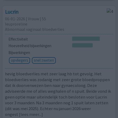
Lucrin
06-01-2026 | Vrouw | 55
leuproreline
Abnormaal vaginaal bloedverlies
Effectiviteit
Hoeveelheid bijwerkingen
Bijwerkingen
opvliegers
snel zweten
hevig bloedverlies met zeer laag hb tot gevolg. Het
bloedverlies was zodanig met zeer grote bloedproppen
dat ik doorverwezen ben naar gynaecoloog. Deze
adviseerde me of alles weghalen of n spuit. Beide vond ik
geen optie maar uiteindelijk toch besloten voor Lucrin
voor 3 maanden. Na 3 maanden nog 1 spuit laten zetten
(dit was mei 2025). Echter nu januari 2026 weer
ongest
[lees meer...]