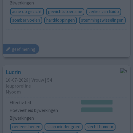
Bijwerkingen
acne op gezicht
gewichtstoename
verlies van libido
somber voelen
hartkloppingen
stemmingswisselingen
geef mening
Lucrin
10-07-2026 | Vrouw | 54
leuproreline
Myoom
Effectiviteit
Hoeveelheid bijwerkingen
Bijwerkingen
oedeem benen
slaap minder goed
slecht humeur