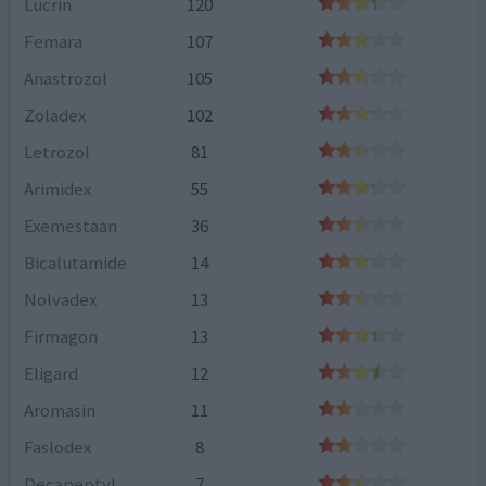
Lucrin
120
Femara
107
Anastrozol
105
Zoladex
102
Letrozol
81
Arimidex
55
Exemestaan
36
Bicalutamide
14
Nolvadex
13
Firmagon
13
Eligard
12
Aromasin
11
Faslodex
8
Decapeptyl
7