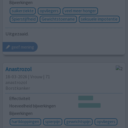
Bijwerkingen
suikerziekte
opvliegers
veel meer honger
Spierstijfheid
Gewichtstoename
seksuele impotentie
Uitgezaaid.
geef mening
Anastrozol
18-03-2026 | Vrouw | 71
anastrozol
Borstkanker
Effectiviteit
Hoeveelheid bijwerkingen
Bijwerkingen
hartkloppingen
spierpijn
gewrichtspijn
opvliegers