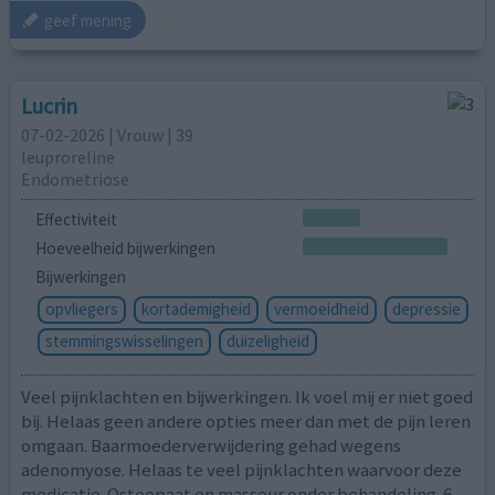
geef mening
Lucrin
07-02-2026 | Vrouw | 39
leuproreline
Endometriose
Effectiviteit
Hoeveelheid bijwerkingen
Bijwerkingen
opvliegers
kortademigheid
vermoeidheid
depressie
stemmingswisselingen
duizeligheid
Veel pijnklachten en bijwerkingen. Ik voel mij er niet goed
bij. Helaas geen andere opties meer dan met de pijn leren
omgaan. Baarmoederverwijdering gehad wegens
adenomyose. Helaas te veel pijnklachten waarvoor deze
medicatie. Osteopaat en masseur onder behandeling. 6