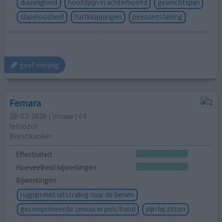
duizeligheid
hoofdpijn in achterhoofd
gewrichtspijn
slapeloosheid
hartkloppingen
peesontsteking
geef mening
Femara
28-03-2026 | Vrouw | 69
letrozol
Borstkanker
Effectiviteit
Hoeveelheid bijwerkingen
Bijwerkingen
rugpijn met uitstraling naar de benen
gecomprimeerde zenuw in pols/hand
pijn bij zitten