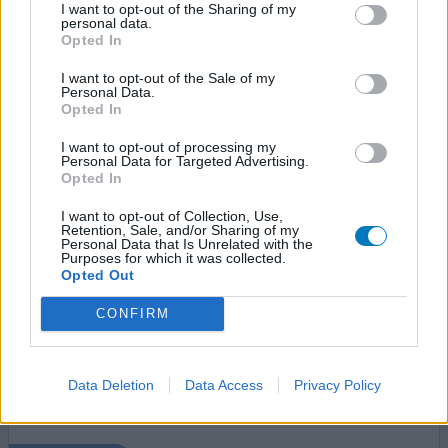
I want to opt-out of the Sharing of my
personal data.
Opted In
geef mening
I want to opt-out of the Sale of my
Personal Data.
Opted In
Lucrin
17-01-2026 | Vrouw | 32
I want to opt-out of processing my
Personal Data for Targeted Advertising.
leuproreline
Opted In
Endometriose
I want to opt-out of Collection, Use,
Effectiviteit
Retention, Sale, and/or Sharing of my
Personal Data that Is Unrelated with the
Hoeveelheid bijwerkingen
Purposes for which it was collected.
Opted Out
Bijwerkingen
borst wordt kleiner
terugkerende depressie
CONFIRM
wimperverlies
beangstigende gedachten
verlies van seksuele sensaties
verminderde eetlust
Data Deletion
Data Access
Privacy Policy