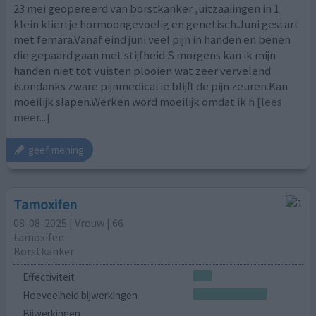
23 mei geopereerd van borstkanker ,uitzaaiingen in 1
klein kliertje hormoongevoelig en genetisch.Juni gestart
met femara.Vanaf eind juni veel pijn in handen en benen
die gepaard gaan met stijfheid.S morgens kan ik mijn
handen niet tot vuisten plooien wat zeer vervelend
is.ondanks zware pijnmedicatie blijft de pijn zeuren.Kan
moeilijk slapen.Werken word moeilijk omdat ik h
[lees
meer...]
geef mening
Tamoxifen
08-08-2025 | Vrouw | 66
tamoxifen
Borstkanker
Effectiviteit
Hoeveelheid bijwerkingen
Bijwerkingen