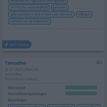
verminderde cognitieve vaardigheden
chronische vermoeidheid
geeuwen
spierspasmen in arm of been aan één kant
trillingen
stijfheid van de ledematen
geef mening
Tamoxifen
22-07-2025 | Man | 53
tamoxifen
Testosteron-tekort
Effectiviteit
Hoeveelheid bijwerkingen
Bijwerkingen
stemmingswisselingen
maagproblemen
vermoeidheid