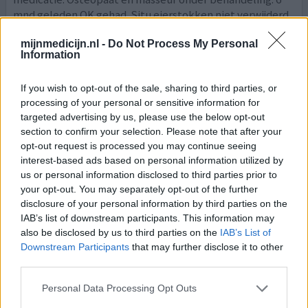
mnd geleden OK gehad. Situ eierstokken niet verwijderd.
mijnmedicijn.nl -
Do Not Process My Personal
geef mening
Information
If you wish to opt-out of the sale, sharing to third parties, or
Zoladex
processing of your personal or sensitive information for
22-01-2026 | Vrouw | 51
targeted advertising by us, please use the below opt-out
gosereline
section to confirm your selection. Please note that after your
Migraine
opt-out request is processed you may continue seeing
interest-based ads based on personal information utilized by
Effectiviteit
us or personal information disclosed to third parties prior to
Hoeveelheid bijwerkingen
your opt-out. You may separately opt-out of the further
disclosure of your personal information by third parties on the
Bijwerkingen
IAB’s list of downstream participants. This information may
verlies van libido
gewichtstoename
oorsuizen
also be disclosed by us to third parties on the
IAB’s List of
Downstream Participants
that may further disclose it to other
Mijn hormonale migraine werd in de overgang zo heftig.
third parties.
Medicatie tegen migraine hielpen niet. Zoladex heeft mijn
Personal Data Processing Opt Outs
leven teruggegeven. Van 21 dagen/maand migraine naar 3
dagen/maand. En die 3 zijn veel minder heftig.