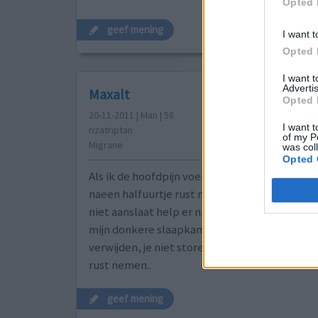
Opted 
geef mening
I want t
Opted 
I want 
Advertis
Maxalt
Opted 
20-11-2011 | Man | 58
I want t
rizatriptan
of my P
Migrane
was col
Opted 
Als ik de hoofdpijn voeld opkomen, neem ik 1
naeen halfuurtje rust nemen is het weg. En al
niet aanslaat help er niets meer aan. dan is he
mijn donkere slaapkamer..tot het na een ± dag 
verwijden, je niet storen aan ergernissen, r
rust nemen..
geef mening