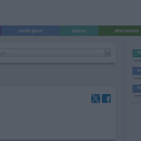
medicijnen
ziekte
dna testen
m
n...
w
n