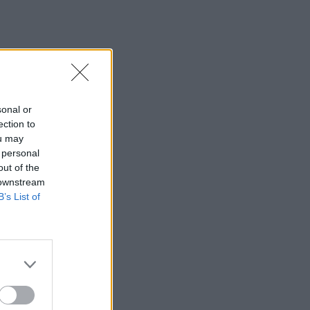
sonal or
ection to
ou may
 personal
out of the
 downstream
B’s List of