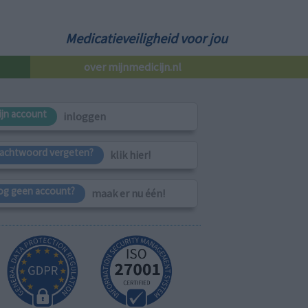
Medicatieveiligheid voor jou
over mijnmedicijn.nl
ijn account
inloggen
achtwoord vergeten?
klik hier!
og geen account?
maak er nu één!