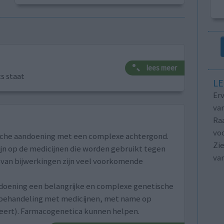
lees meer
ts staat
LE
Erv
van
Raa
voo
sche aandoening met een complexe achtergond.
Zie
zijn op de medicijnen die worden gebruikt tegen
va
 van bijwerkingen zijn veel voorkomende
ndoening een belangrijke en complexe genetische
 behandeling met medicijnen, met name op
seert). Farmacogenetica kunnen helpen.