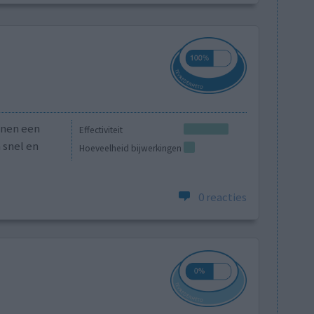
nnen een
Effectiviteit
 snel en
Hoeveelheid bijwerkingen
0 reacties