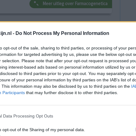
Meer uitleg over Farmacogenetica
lacht
leeftijd
algehele tevredenheid
jn.nl -
Do Not Process My Personal Information
4
5
6
7
to opt-out of the sale, sharing to third parties, or processing of your per
formation for targeted advertising by us, please use the below opt-out s
r selection. Please note that after your opt-out request is processed y
eing interest-based ads based on personal information utilized by us or
disclosed to third parties prior to your opt-out. You may separately opt-
losure of your personal information by third parties on the IAB’s list of
. This information may also be disclosed by us to third parties on the
IA
Participants
that may further disclose it to other third parties.
e. Ik
Effectiviteit
igraine op
Hoeveelheid bijwerkingen
en die 2x
l Data Processing Opt Outs
n en dit bepaalde mijn hele doen en laten. Mijn
 is de reden dat de neuroloog mij andere
o opt-out of the Sharing of my personal data.