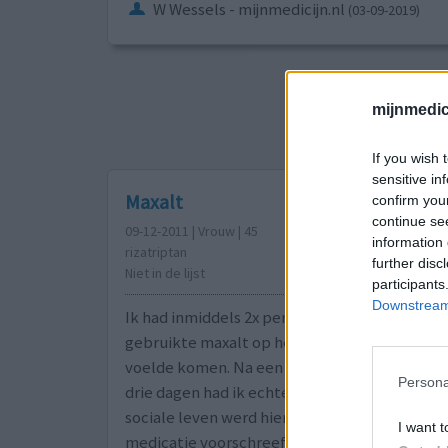
W Wessels - mijnmedicijn.nl
(03-09-2019)
Sorteer op
ges
mijnmedici
1
2
3
If you wish 
sensitive in
Maxalt
confirm you
continue se
09-12-2011 | Vrouw | 45
information 
rizatriptan
further disc
Niet in de lijst
participants
Downstream 
Ik had inmiddels 2x per maand 3 dagen migrain
gebruikte maxalt op het moment dat ik de m
voelde komen. Na een uur had dit effect. Buit
Persona
drie dagen had ik echter sluimerende hoofdpij
sociale leven werd hierdoor zeer beperkt. Dit
I want t
medicatie voorschreef.