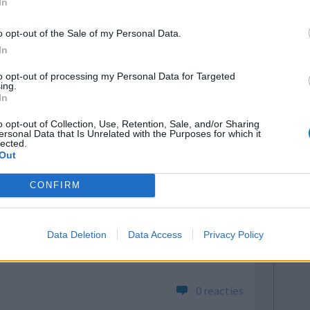
In
0 reacties
o opt-out of the Sale of my Personal Data.
In
to opt-out of processing my Personal Data for Targeted
ing.
In
o opt-out of Collection, Use, Retention, Sale, and/or Sharing
ersonal Data that Is Unrelated with the Purposes for which it
lected.
Out
 tablet en
Effectiviteit
CONFIRM
s dat dan
Hoeveelheid bijwerkingen
t rusten in
minder wordt. " let op wat ik" eet, drinkt, stres
Data Deletion
Data Access
Privacy Policy
egelmaat houden ook in de weekends,,, voldoende
0 reacties