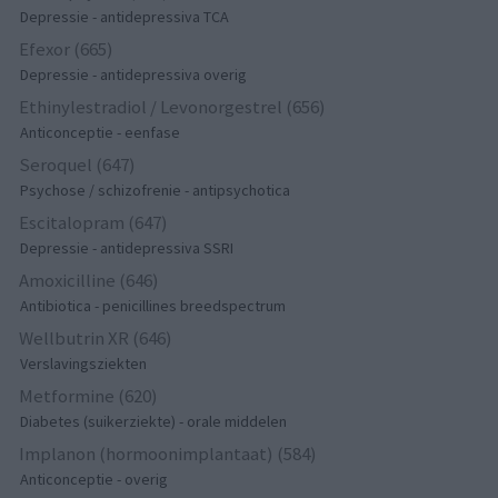
Depressie - antidepressiva TCA
Efexor (665)
Depressie - antidepressiva overig
Ethinylestradiol / Levonorgestrel (656)
Anticonceptie - eenfase
Seroquel (647)
Psychose / schizofrenie - antipsychotica
Escitalopram (647)
Depressie - antidepressiva SSRI
Amoxicilline (646)
Antibiotica - penicillines breedspectrum
Wellbutrin XR (646)
Verslavingsziekten
Metformine (620)
Diabetes (suikerziekte) - orale middelen
Implanon (hormoonimplantaat) (584)
Anticonceptie - overig