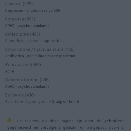
Lexapro (509)
Depressie - antidepressiva SSRI
Concerta (503)
ADHD - psychostimulantia
Amlodipine (493)
Bloeddruk - calciumantagonisten
Amoxicilline / Clavulaanzuur (486)
Antibiotica - penicillines breedspectrum
Roaccutane (480)
Acne
Dexamfetamine (446)
ADHD - psychostimulantia
Euthyrox (436)
Schildklier - hypothyroidie (traagwerkend)
De reviews op deze pagina zijn door de gebruikers
gegenereerd en vervolgens gelezen en aangepast alvorens