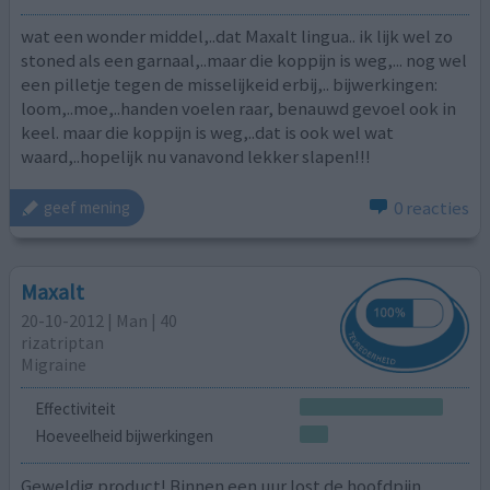
wat een wonder middel,..dat Maxalt lingua.. ik lijk wel zo
stoned als een garnaal,..maar die koppijn is weg,... nog wel
een pilletje tegen de misselijkeid erbij,.. bijwerkingen:
loom,..moe,..handen voelen raar, benauwd gevoel ook in
keel. maar die koppijn is weg,..dat is ook wel wat
waard,..hopelijk nu vanavond lekker slapen!!!
0 reacties
geef mening
Maxalt
20-10-2012 | Man | 40
rizatriptan
Migraine
Effectiviteit
Hoeveelheid bijwerkingen
Geweldig product! Binnen een uur lost de hoofdpijn