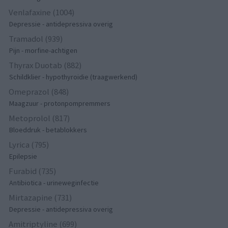
Venlafaxine (1004)
Depressie - antidepressiva overig
Tramadol (939)
Pijn - morfine-achtigen
Thyrax Duotab (882)
Schildklier - hypothyroidie (traagwerkend)
Omeprazol (848)
Maagzuur - protonpompremmers
Metoprolol (817)
Bloeddruk - betablokkers
Lyrica (795)
Epilepsie
Furabid (735)
Antibiotica - urineweginfectie
Mirtazapine (731)
Depressie - antidepressiva overig
Amitriptyline (699)