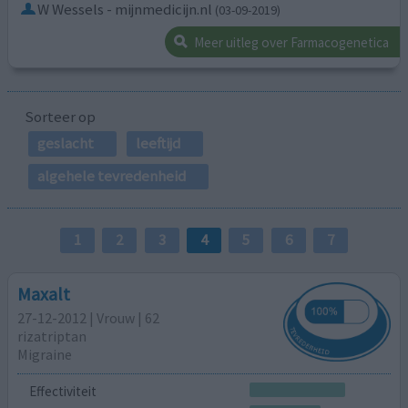
W Wessels - mijnmedicijn.nl
(03-09-2019)
Meer uitleg over Farmacogenetica
Sorteer op
geslacht
leeftijd
algehele tevredenheid
1
2
3
4
5
6
7
Maxalt
27-12-2012 | Vrouw | 62
rizatriptan
Migraine
Effectiviteit