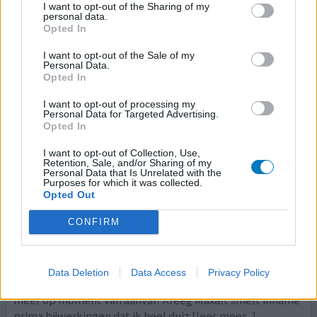
I want to opt-out of the Sharing of my
meer...]
personal data.
Opted In
0 reacties
geef mening
I want to opt-out of the Sale of my
Personal Data.
Opted In
Maxalt
I want to opt-out of processing my
Personal Data for Targeted Advertising.
16-08-2012 | Vrouw | 25
Opted In
rizatriptan
Migraine
I want to opt-out of Collection, Use,
Retention, Sale, and/or Sharing of my
Effectiviteit
Personal Data that Is Unrelated with the
Purposes for which it was collected.
Hoeveelheid bijwerkingen
Opted Out
Hoi, ik heb al migraine vanaf mijn 5! 2x pw nu nog 1a2x per
CONFIRM
maand! Heb immigran geprobeerd werkte prima alleen
nu zon 2 jaar niet meer! alleen de injecties helpen dus
ging naar alternatief zoeken omdat het niet prettig voelt
Data Deletion
Data Access
Privacy Policy
en krijg er maar 2 mee per keer dus vaak geen voorraad
meer op moment van aanval! Kreeg Maxalt smelt inname
prima bijwerkingen dat ik heel duiz
[lees meer...]