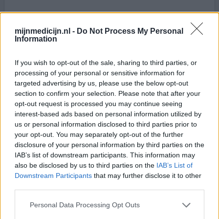
0 reacties
geef mening
mijnmedicijn.nl -
Do Not Process My Personal
Information
Maxalt
If you wish to opt-out of the sale, sharing to third parties, or
processing of your personal or sensitive information for
04-09-2012 | Man | 30
targeted advertising by us, please use the below opt-out
rizatriptan
section to confirm your selection. Please note that after your
Migraine
opt-out request is processed you may continue seeing
interest-based ads based on personal information utilized by
Effectiviteit
us or personal information disclosed to third parties prior to
Hoeveelheid bijwerkingen
your opt-out. You may separately opt-out of the further
disclosure of your personal information by third parties on the
Ik gebruik maxalt nu sinds 6 a 7 maanden en het werkt
IAB’s list of downstream participants. This information may
altijd erg goed. Door zelf een goed leefpatroon te
also be disclosed by us to third parties on the
IAB’s List of
houden, dat wil zeggen: ritme houden: op tijd slapen, niet
Downstream Participants
that may further disclose it to other
te lang en niet te kort, gezond eten , geen intensieve
third parties.
sportbeoefening etc. heb ik de zware migraine aanvallen
terug weten te dringen tot niet meer dan 1 keer per
Personal Data Processing Opt Outs
week. Neem ik op tijd Maxalt dan merk ik vrijwel
[lees