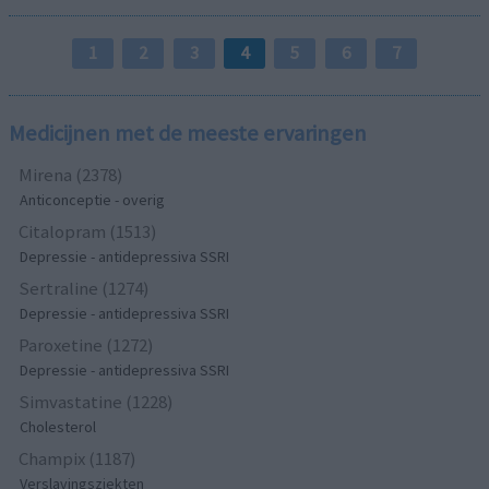
1
2
3
4
5
6
7
Medicijnen met de meeste ervaringen
Mirena (2378)
Anticonceptie - overig
Citalopram (1513)
Depressie - antidepressiva SSRI
Sertraline (1274)
Depressie - antidepressiva SSRI
Paroxetine (1272)
Depressie - antidepressiva SSRI
Simvastatine (1228)
Cholesterol
Champix (1187)
Verslavingsziekten