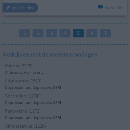
0 reacties
geef mening
1
2
3
4
5
6
7
Medicijnen met de meeste ervaringen
Mirena (2378)
Anticonceptie - overig
Citalopram (1513)
Depressie - antidepressiva SSRI
Sertraline (1274)
Depressie - antidepressiva SSRI
Paroxetine (1272)
Depressie - antidepressiva SSRI
Simvastatine (1228)