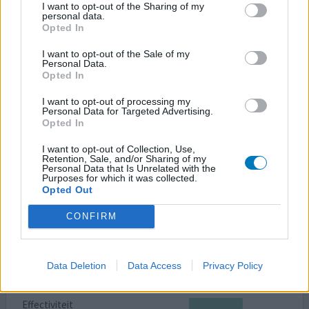
I want to opt-out of the Sharing of my
Hoeveelheid bijwerkingen
personal data.
Opted In
Nadat mijn migraineaanvallen frequenter voorkwamen
en ook nog eens heftiger werden (met aura, overgeven
I want to opt-out of the Sale of my
Personal Data.
enz.), kreeg ik van de huisarts Maxalt. Wat een
Opted In
opluchting!! In plaats van drie dagen kotsziek kon ik na
één dag weer redelijk normaal functioneren. Ik kreeg
I want to opt-out of processing my
Personal Data for Targeted Advertising.
smelttabletten, dit zou makkelijker in te nemen zijn bij
Opted In
de misselijkheid. Maar ik vond de smelttablet zó vie
[lees
meer...]
I want to opt-out of Collection, Use,
Retention, Sale, and/or Sharing of my
Personal Data that Is Unrelated with the
0 reacties
geef mening
Purposes for which it was collected.
Opted Out
CONFIRM
Maxalt
28-01-2012 | Vrouw | 40
rizatriptan
Data Deletion
Data Access
Privacy Policy
Migraine
Effectiviteit