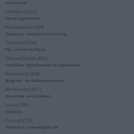
Cholesterol
Champix (1187)
Verslavingsziekten
Venlafaxine (1004)
Depressie - antidepressiva overig
Tramadol (939)
Pijn - morfine-achtigen
Thyrax Duotab (882)
Schildklier - hypothyroidie (traagwerkend)
Omeprazol (848)
Maagzuur - protonpompremmers
Metoprolol (817)
Bloeddruk - betablokkers
Lyrica (795)
Epilepsie
Furabid (735)
Antibiotica - urineweginfectie