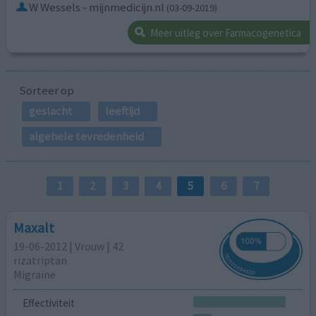
W Wessels - mijnmedicijn.nl
(03-09-2019)
Meer uitleg over Farmacogenetica
Sorteer op
geslacht
leeftijd
algehele tevredenheid
1
2
3
4
5
6
7
Maxalt
19-06-2012 | Vrouw | 42
rizatriptan
Migraine
Effectiviteit