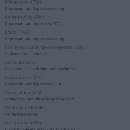
Mirtazapine (731)
Depressie - antidepressiva overig
Amitriptyline (699)
Depressie - antidepressiva TCA
Efexor (665)
Depressie - antidepressiva overig
Ethinylestradiol / Levonorgestrel (656)
Anticonceptie - eenfase
Seroquel (647)
Psychose / schizofrenie - antipsychotica
Escitalopram (647)
Depressie - antidepressiva SSRI
Amoxicilline (646)
Antibiotica - penicillines breedspectrum
Wellbutrin XR (646)
Verslavingsziekten
Metformine (620)
Diabetes (suikerziekte) - orale middelen