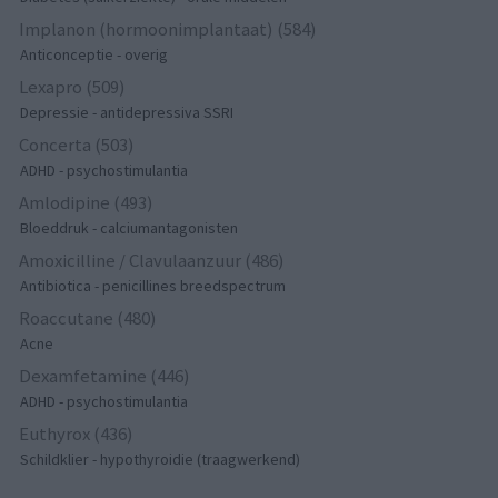
Implanon (hormoonimplantaat) (584)
Anticonceptie - overig
Lexapro (509)
Depressie - antidepressiva SSRI
Concerta (503)
ADHD - psychostimulantia
Amlodipine (493)
Bloeddruk - calciumantagonisten
Amoxicilline / Clavulaanzuur (486)
Antibiotica - penicillines breedspectrum
Roaccutane (480)
Acne
Dexamfetamine (446)
ADHD - psychostimulantia
Euthyrox (436)
Schildklier - hypothyroidie (traagwerkend)