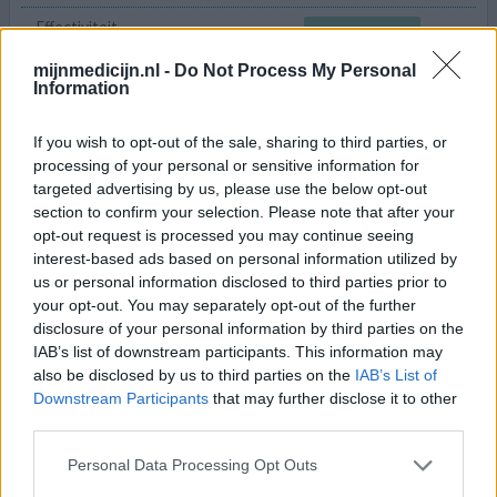
Effectiviteit
Hoeveelheid bijwerkingen
mijnmedicijn.nl -
Do Not Process My Personal
Information
Direct beginnen bij het aan voelen komen van de
migraine. Werkt binnen een uur. Tijdens de ernstigste
If you wish to opt-out of the sale, sharing to third parties, or
dagen, tweemaal daags. Na twee dagen kan ik minderen.
processing of your personal or sensitive information for
Geen bijwerkingen en kan normaal blijven werken. In
targeted advertising by us, please use the below opt-out
tegenstelling tot enkele andere migraine medicijnen die
section to confirm your selection. Please note that after your
je compleet vloeren.
opt-out request is processed you may continue seeing
interest-based ads based on personal information utilized by
0 reacties
geef mening
us or personal information disclosed to third parties prior to
your opt-out. You may separately opt-out of the further
disclosure of your personal information by third parties on the
IAB’s list of downstream participants. This information may
Maxalt
also be disclosed by us to third parties on the
IAB’s List of
29-01-2012 | Vrouw | 51
Downstream Participants
that may further disclose it to other
rizatriptan
third parties.
Migraine
Personal Data Processing Opt Outs
Effectiviteit