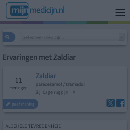
Selecteer medicijn...
Ervaringen met Zaldiar
Zaldiar
11
paracetamol / tramadol
meningen
Bij
Lage rugpijn
X
geef mening
ALGEHELE TEVREDENHEID