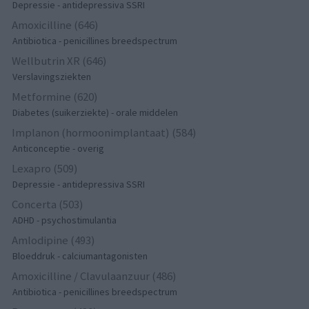
Depressie - antidepressiva SSRI
Amoxicilline (646)
Antibiotica - penicillines breedspectrum
Wellbutrin XR (646)
Verslavingsziekten
Metformine (620)
Diabetes (suikerziekte) - orale middelen
Implanon (hormoonimplantaat) (584)
Anticonceptie - overig
Lexapro (509)
Depressie - antidepressiva SSRI
Concerta (503)
ADHD - psychostimulantia
Amlodipine (493)
Bloeddruk - calciumantagonisten
Amoxicilline / Clavulaanzuur (486)
Antibiotica - penicillines breedspectrum