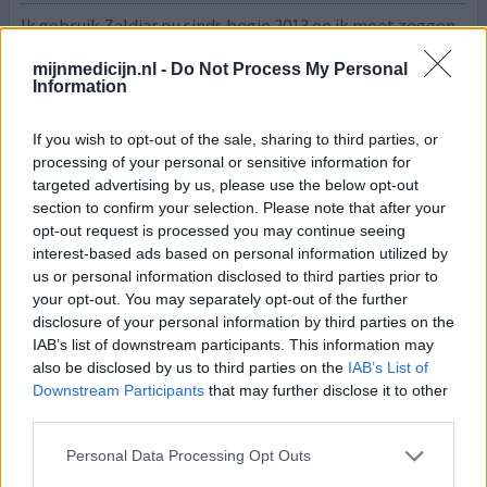
Ik gebruik Zaldiar nu sinds begin 2013 en ik moet zeggen
dat ik het echt een wondermiddeltje vindt. Het eerste
mijnmedicijn.nl -
Do Not Process My Personal
medicijn waarvan ik geen bijwerkingen ervaar en dat na
Information
een klein halfuurtje begint te werken. Ik heb last van
lage rugpijn en kan zonder Zaldiar niet normaal lopen dus
If you wish to opt-out of the sale, sharing to third parties, or
niet goed functioneren maar eenmaal Zaldiar geslikt
processing of your personal or sensitive information for
verdwijnen de rugklachten en kan ik gewoon a
[lees
targeted advertising by us, please use the below opt-out
meer...]
section to confirm your selection. Please note that after your
opt-out request is processed you may continue seeing
0 reacties
geef mening
interest-based ads based on personal information utilized by
us or personal information disclosed to third parties prior to
your opt-out. You may separately opt-out of the further
disclosure of your personal information by third parties on the
Zaldiar
IAB’s list of downstream participants. This information may
08-07-2014 | Vrouw | 27
also be disclosed by us to third parties on the
IAB’s List of
paracetamol / tramadol
Downstream Participants
that may further disclose it to other
Lage rugpijn
third parties.
Effectiviteit
Personal Data Processing Opt Outs
Hoeveelheid bijwerkingen