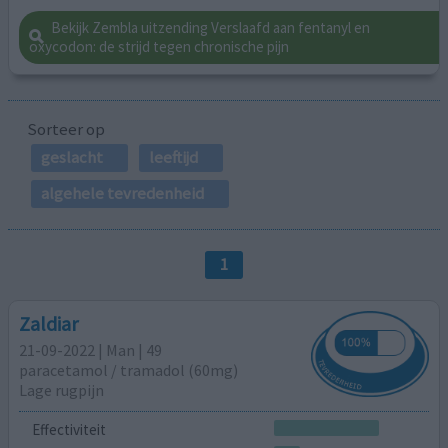
Bekijk Zembla uitzending Verslaafd aan fentanyl en
oxycodon: de strijd tegen chronische pijn
Sorteer op
geslacht
leeftijd
algehele tevredenheid
1
Zaldiar
21-09-2022 | Man | 49
paracetamol / tramadol (60mg)
Lage rugpijn
Effectiviteit