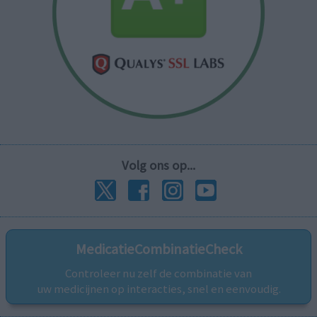
Volg ons op...
MedicatieCombinatieCheck
Controleer nu zelf de combinatie van
uw medicijnen op interacties, snel en eenvoudig.