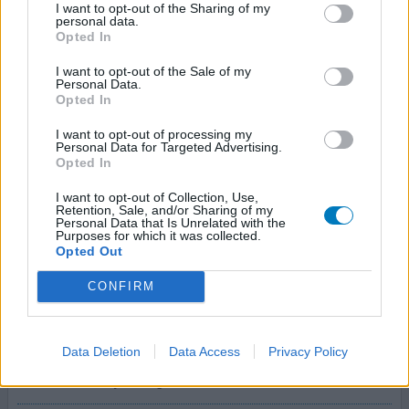
I want to opt-out of the Sharing of my
personal data.
Ik heb sinds maart rugklachten met daarbij uitstraling in
Opted In
de bil, het been, kuit en voet (tintelingen). Ik kreeg
Zaldiar voorgeschreven, 3x per dag 1 tablet. De pijn werd
I want to opt-out of the Sale of my
Personal Data.
dragelijker. Wel bijwerkingen als sufheid, misselijk en
Opted In
soms een gehaast/ nerveus gevoel. Daarna verminderd en
zelfs gestopt, het leek beter te gaan. Toen door mijn rug
I want to opt-out of processing my
gegaan en sindsdien zit ik weer aan
[lees meer...]
Personal Data for Targeted Advertising.
Opted In
1 Reactie
geef mening
I want to opt-out of Collection, Use,
Retention, Sale, and/or Sharing of my
Personal Data that Is Unrelated with the
Purposes for which it was collected.
Opted Out
Zaldiar
06-09-2013 | Vrouw | 35
CONFIRM
paracetamol / tramadol
Lage rugpijn
Data Deletion
Data Access
Privacy Policy
Effectiviteit
Hoeveelheid bijwerkingen