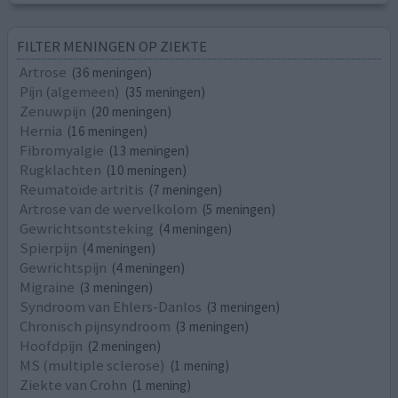
FILTER MENINGEN OP ZIEKTE
Artrose
(36 meningen)
Pijn (algemeen)
(35 meningen)
Zenuwpijn
(20 meningen)
Hernia
(16 meningen)
Fibromyalgie
(13 meningen)
Rugklachten
(10 meningen)
Reumatoïde artritis
(7 meningen)
Artrose van de wervelkolom
(5 meningen)
Gewrichtsontsteking
(4 meningen)
Spierpijn
(4 meningen)
Gewrichtspijn
(4 meningen)
Migraine
(3 meningen)
Syndroom van Ehlers-Danlos
(3 meningen)
Chronisch pijnsyndroom
(3 meningen)
Hoofdpijn
(2 meningen)
MS (multiple sclerose)
(1 mening)
Ziekte van Crohn
(1 mening)