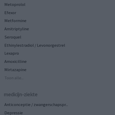
Metoprolol
Efexor
Metformine
Amitriptyline
Seroquel
Ethinylestradiol / Levonorgestrel
Lexapro
Amoxicilline
Mirtazapine
Toon alle...
medicijn-ziekte
Anticonceptie / zwangerschapspr...
Depressie