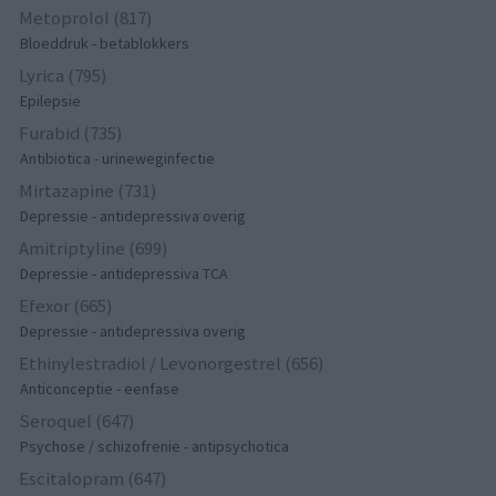
Metoprolol (817)
Bloeddruk - betablokkers
Lyrica (795)
Epilepsie
Furabid (735)
Antibiotica - urineweginfectie
Mirtazapine (731)
Depressie - antidepressiva overig
Amitriptyline (699)
Depressie - antidepressiva TCA
Efexor (665)
Depressie - antidepressiva overig
Ethinylestradiol / Levonorgestrel (656)
Anticonceptie - eenfase
Seroquel (647)
Psychose / schizofrenie - antipsychotica
Escitalopram (647)