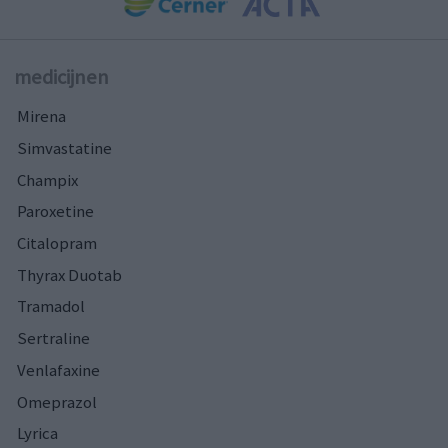
medicijnen
Mirena
Simvastatine
Champix
Paroxetine
Citalopram
Thyrax Duotab
Tramadol
Sertraline
Venlafaxine
Omeprazol
Lyrica