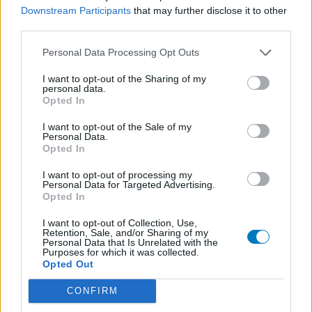
ADHD - psychostimulantia
Downstream Participants
that may further disclose it to other
third parties.
Euthyrox (436)
Schildklier - hypothyroidie (traagwerkend)
Personal Data Processing Opt Outs
I want to opt-out of the Sharing of my
personal data.
De reviews op deze pagina zijn door de gebruikers
Opted In
gegenereerd en vervolgens gelezen en aangepast alvorens
goedkeuring, om zo te voldoen aan onze standaarden wat betreft
I want to opt-out of the Sale of my
Personal Data.
een review voor een medicijn. Voor het delen van ervaringen is
Opted In
geen medische kennis noodzakelijk. Op deze manier geven de
reviews alleen een beeld van de ervaring van de schrijvers en niet
I want to opt-out of processing my
die van de eigenaar van deze website. Denk er aan dat de
Personal Data for Targeted Advertising.
Opted In
ervaringen kunnen verschillen van persoon tot persoon en dat u
voor medisch advies altijd contact op moet nemen met uw arts of
I want to opt-out of Collection, Use,
apotheker.
Retention, Sale, and/or Sharing of my
Personal Data that Is Unrelated with the
Purposes for which it was collected.
Opted Out
CONFIRM