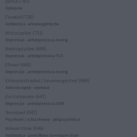
Lyrica (795)
Epilepsie
Furabid (735)
Antibiotica - urineweginfectie
Mirtazapine (731)
Depressie - antidepressiva overig
Amitriptyline (699)
Depressie - antidepressiva TCA
Efexor (665)
Depressie - antidepressiva overig
Ethinylestradiol / Levonorgestrel (656)
Anticonceptie - eenfase
Escitalopram (647)
Depressie - antidepressiva SSRI
Seroquel (647)
Psychose / schizofrenie - antipsychotica
Amoxicilline (646)
Antibiotica - penicillines breedspectrum