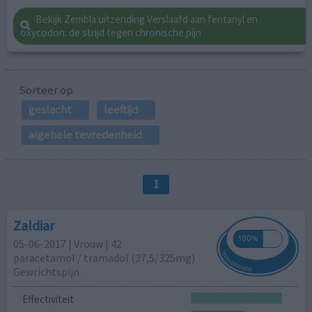
Bekijk Zembla uitzending Verslaafd aan fentanyl en
oxycodon: de strijd tegen chronische pijn
Sorteer op
geslacht
leeftijd
algehele tevredenheid
1
Zaldiar
05-06-2017 | Vrouw | 42
paracetamol / tramadol (37,5/325mg)
Gewrichtspijn
Effectiviteit