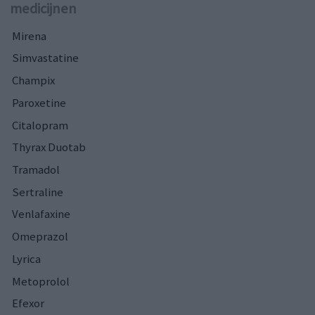
medicijnen
Mirena
Simvastatine
Champix
Paroxetine
Citalopram
Thyrax Duotab
Tramadol
Sertraline
Venlafaxine
Omeprazol
Lyrica
Metoprolol
Efexor