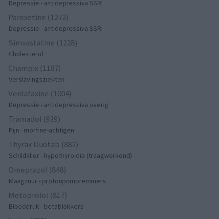
Depressie - antidepressiva SSRI
Paroxetine (1272)
Depressie - antidepressiva SSRI
Simvastatine (1228)
Cholesterol
Champix (1187)
Verslavingsziekten
Venlafaxine (1004)
Depressie - antidepressiva overig
Tramadol (939)
Pijn - morfine-achtigen
Thyrax Duotab (882)
Schildklier - hypothyroidie (traagwerkend)
Omeprazol (848)
Maagzuur - protonpompremmers
Metoprolol (817)
Bloeddruk - betablokkers