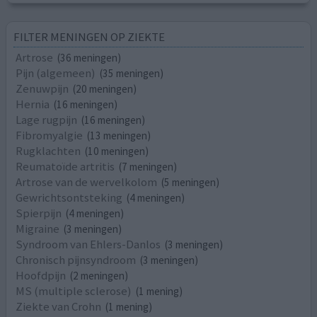
FILTER MENINGEN OP ZIEKTE
Artrose
(36 meningen)
Pijn (algemeen)
(35 meningen)
Zenuwpijn
(20 meningen)
Hernia
(16 meningen)
Lage rugpijn
(16 meningen)
Fibromyalgie
(13 meningen)
Rugklachten
(10 meningen)
Reumatoïde artritis
(7 meningen)
Artrose van de wervelkolom
(5 meningen)
Gewrichtsontsteking
(4 meningen)
Spierpijn
(4 meningen)
Migraine
(3 meningen)
Syndroom van Ehlers-Danlos
(3 meningen)
Chronisch pijnsyndroom
(3 meningen)
Hoofdpijn
(2 meningen)
MS (multiple sclerose)
(1 mening)
Ziekte van Crohn
(1 mening)