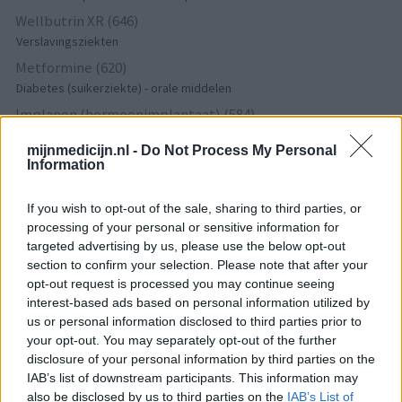
Wellbutrin XR (646)
Verslavingsziekten
Metformine (620)
Diabetes (suikerziekte) - orale middelen
Implanon (hormoonimplantaat) (584)
Anticonceptie - overig
mijnmedicijn.nl -
Do Not Process My Personal
Lexapro (509)
Information
Depressie - antidepressiva SSRI
Concerta (503)
If you wish to opt-out of the sale, sharing to third parties, or
processing of your personal or sensitive information for
ADHD - psychostimulantia
targeted advertising by us, please use the below opt-out
Amlodipine (493)
section to confirm your selection. Please note that after your
Bloeddruk - calciumantagonisten
opt-out request is processed you may continue seeing
Amoxicilline / Clavulaanzuur (486)
interest-based ads based on personal information utilized by
Antibiotica - penicillines breedspectrum
us or personal information disclosed to third parties prior to
your opt-out. You may separately opt-out of the further
Roaccutane (480)
disclosure of your personal information by third parties on the
Acne
IAB’s list of downstream participants. This information may
Dexamfetamine (446)
also be disclosed by us to third parties on the
IAB’s List of