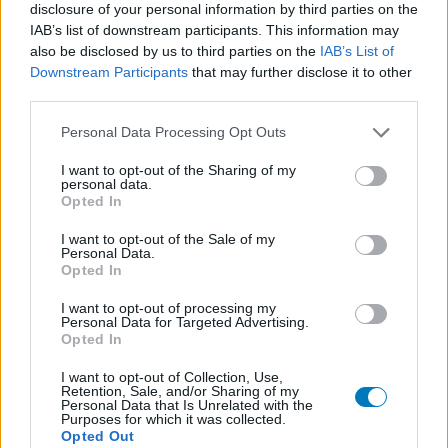
Psychose / schizofrenie - antipsychotica
disclosure of your personal information by third parties on the
IAB’s list of downstream participants. This information may
Escitalopram (647)
also be disclosed by us to third parties on the
IAB’s List of
Depressie - antidepressiva SSRI
Downstream Participants
that may further disclose it to other
Amoxicilline (646)
third parties.
Antibiotica - penicillines breedspectrum
Personal Data Processing Opt Outs
Wellbutrin XR (646)
Verslavingsziekten
I want to opt-out of the Sharing of my
personal data.
Metformine (620)
Opted In
Diabetes (suikerziekte) - orale middelen
Implanon (hormoonimplantaat) (584)
I want to opt-out of the Sale of my
Personal Data.
Anticonceptie - overig
Opted In
Lexapro (509)
I want to opt-out of processing my
Depressie - antidepressiva SSRI
Personal Data for Targeted Advertising.
Opted In
Concerta (503)
ADHD - psychostimulantia
I want to opt-out of Collection, Use,
Retention, Sale, and/or Sharing of my
Amlodipine (493)
Personal Data that Is Unrelated with the
Purposes for which it was collected.
Bloeddruk - calciumantagonisten
Opted Out