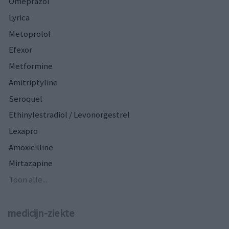
Omeprazol
Lyrica
Metoprolol
Efexor
Metformine
Amitriptyline
Seroquel
Ethinylestradiol / Levonorgestrel
Lexapro
Amoxicilline
Mirtazapine
Toon alle...
medicijn-ziekte