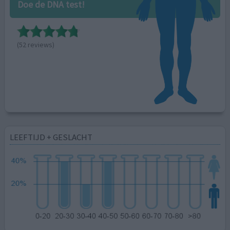
Doe de DNA test!
(52 reviews)
LEEFTIJD + GESLACHT