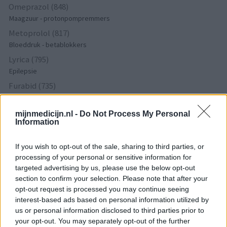
Omeprazol (848)
Maagzuur - protonpompremmers
Metoprolol (817)
Bloeddruk - betablokkers
Lyrica (795)
Epilepsie
Furabid (735)
Antibiotica - urineweginfectie
Mirtazapine (731)
mijnmedicijn.nl -
Do Not Process My Personal
Information
Depressie - antidepressiva overig
Amitriptyline (699)
If you wish to opt-out of the sale, sharing to third parties, or
Depressie - antidepressiva TCA
processing of your personal or sensitive information for
Efexor (665)
targeted advertising by us, please use the below opt-out
Depressie - antidepressiva overig
section to confirm your selection. Please note that after your
opt-out request is processed you may continue seeing
Ethinylestradiol / Levonorgestrel (656)
interest-based ads based on personal information utilized by
Anticonceptie - eenfase
us or personal information disclosed to third parties prior to
Seroquel (647)
your opt-out. You may separately opt-out of the further