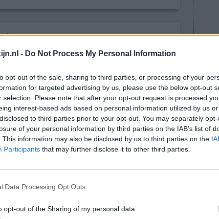
onden
 concludeert de beroepsvereniging van
jn.nl -
Do Not Process My Personal Information
zoek van negentien merken paracetamol. Geen
erverwekkende stof PCA. De uitkomst van het
to opt-out of the sale, sharing to third parties, or processing of your per
formation for targeted advertising by us, please use the below opt-out s
van een onderzoek dat NRC en tv-programma
r selection. Please note that after your opt-out request is processed y
lieten in een Belgisch laboratorium elf
eing interest-based ads based on personal information utilized by us or
 Ook deze bleken niet vervuild.
disclosed to third parties prior to your opt-out. You may separately opt-
bevestigt onze eerdere uitspraken over het veilig
losure of your personal information by third parties on the IAB’s list of
nnen paracetamol gewoon blijven innemen.”
. This information may also be disclosed by us to third parties on the
IA
Participants
that may further disclose it to other third parties.
Link naar nieuwsbericht
l Data Processing Opt Outs
lacht
leeftijd
algehele tevredenheid
o opt-out of the Sharing of my personal data.
1