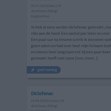
25-07-2019 | Man | 39
diclofenac (50mg)
Rugklachten
Ik heb al eens eerder diclofenac gebruikt, to
niks aan de hand. Een aantal jaar later nu voor 
Een paar uur na inname schrik ik bezweet wa
geen adem en had over heel mijn lichaam bul
en ineens heel langzaam tot hij een paar keer 
gemaakt heeft met spoe
[lees meer...]
geef mening
Diclofenac
15-04-2019 | Vrouw | 28
diclofenac (50mg)