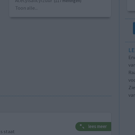
Acetylsalicylzuur
(117 meningen)
Toon alle...
LE
Erv
van
Raa
voo
Zie
va
lees meer
ts staat