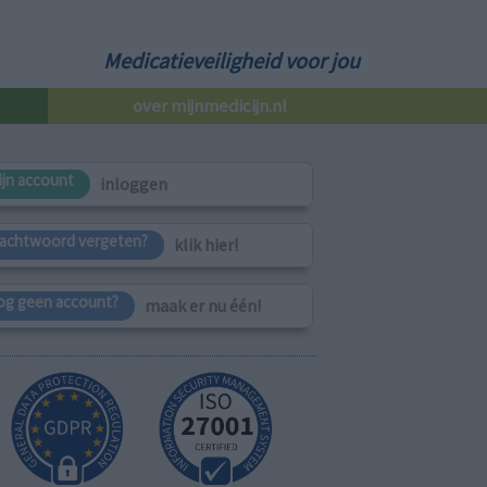
Medicatieveiligheid voor jou
over mijnmedicijn.nl
ijn account
inloggen
achtwoord vergeten?
klik hier!
og geen account?
maak er nu één!