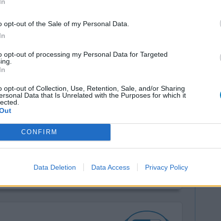
In
o opt-out of the Sale of my Personal Data.
In
to opt-out of processing my Personal Data for Targeted
ing.
In
mijn
o opt-out of Collection, Use, Retention, Sale, and/or Sharing
Effectiviteit
ersonal Data that Is Unrelated with the Purposes for which it
le onderlijf
Hoeveelheid bijwerkingen
lected.
Out
ac natrium.
et nadeel van de natrium variant is dat het vrij
CONFIRM
n uur. Maar het voordeel is dat het middel wel
Data Deletion
Data Access
Privacy Policy
0 reacties