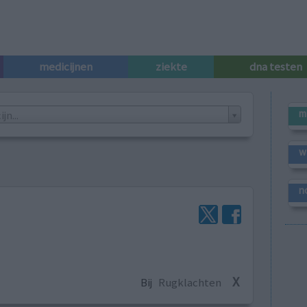
medicijnen
ziekte
dna testen
m
n...
w
n
X
Bij
Rugklachten