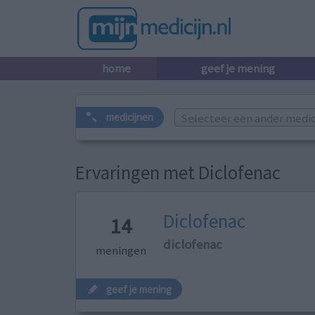
home
geef je mening
Selecteer een ander medicij
medicijnen
Ervaringen met Diclofenac
Diclofenac
14
diclofenac
meningen
geef je mening