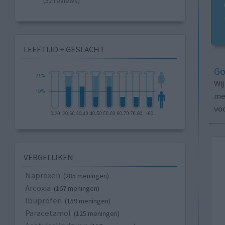
(52 reviews)
LEEFTIJD + GESLACHT
Go
Wi
med
vo
VERGELIJKEN
Naproxen
(285 meningen)
Arcoxia
(167 meningen)
Ibuprofen
(159 meningen)
Paracetamol
(125 meningen)