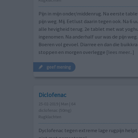
Rugklachten
Pijn in mijn onder/middenrug. Na eerste tablet
pijn weg. Mij. Eetlust daarin tegen ook. Na 6 uu
alle hevigheid terug. 2e tablet met wat yogh
ingenomen. Na anderhalf uur was de pijn weg. 
Boeren vol gevoel. Diarree en dan die buikk
stoppen en morgen overlegge
[lees meer...]
geef mening
Diclofenac
25-02-2019 | Man | 64
diclofenac (50mg)
Rugklachten
Dyclofenac tegen extreme lage rugpijn helpt 