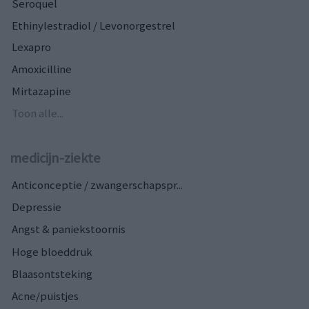
Seroquel
Ethinylestradiol / Levonorgestrel
Lexapro
Amoxicilline
Mirtazapine
Toon alle...
medicijn-ziekte
Anticonceptie / zwangerschapspr...
Depressie
Angst & paniekstoornis
Hoge bloeddruk
Blaasontsteking
Acne/puistjes