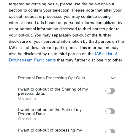
targeted advertising by us, please use the below opt-out
section to confirm your selection. Please note that after your
opt-out request is processed you may continue seeing
De reviews op deze pagina zijn door de gebruikers
interest-based ads based on personal information utilized by
gegenereerd en vervolgens gelezen en aangepast alvorens
us or personal information disclosed to third parties prior to
goedkeuring, om zo te voldoen aan onze standaarden wat betreft
your opt-out. You may separately opt-out of the further
een review voor een medicijn. Voor het delen van ervaringen is
disclosure of your personal information by third parties on the
geen medische kennis noodzakelijk. Op deze manier geven de
IAB’s list of downstream participants. This information may
reviews alleen een beeld van de ervaring van de schrijvers en niet
also be disclosed by us to third parties on the
IAB’s List of
die van de eigenaar van deze website. Denk er aan dat de
Downstream Participants
that may further disclose it to other
ervaringen kunnen verschillen van persoon tot persoon en dat u
third parties.
voor medisch advies altijd contact op moet nemen met uw arts of
apotheker.
Personal Data Processing Opt Outs
I want to opt-out of the Sharing of my
personal data.
Opted In
I want to opt-out of the Sale of my
Personal Data.
Opted In
I want to opt-out of processing my