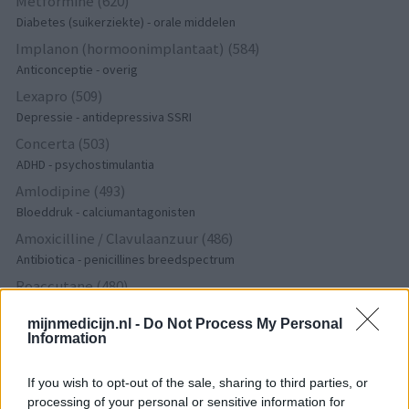
Metformine (620)
Diabetes (suikerziekte) - orale middelen
Implanon (hormoonimplantaat) (584)
Anticonceptie - overig
Lexapro (509)
Depressie - antidepressiva SSRI
Concerta (503)
ADHD - psychostimulantia
Amlodipine (493)
Bloeddruk - calciumantagonisten
Amoxicilline / Clavulaanzuur (486)
Antibiotica - penicillines breedspectrum
Roaccutane (480)
Acne
mijnmedicijn.nl -
Do Not Process My Personal
Dexamfetamine (446)
Information
ADHD - psychostimulantia
Euthyrox (436)
If you wish to opt-out of the sale, sharing to third parties, or
Schildklier - hypothyroidie (traagwerkend)
processing of your personal or sensitive information for