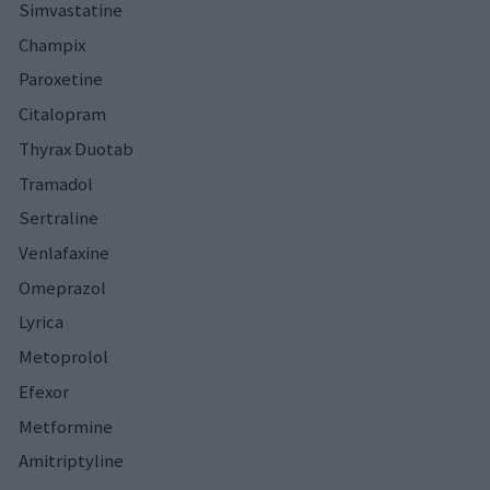
Simvastatine
Champix
Paroxetine
Citalopram
Thyrax Duotab
Tramadol
Sertraline
Venlafaxine
Omeprazol
Lyrica
Metoprolol
Efexor
Metformine
Amitriptyline