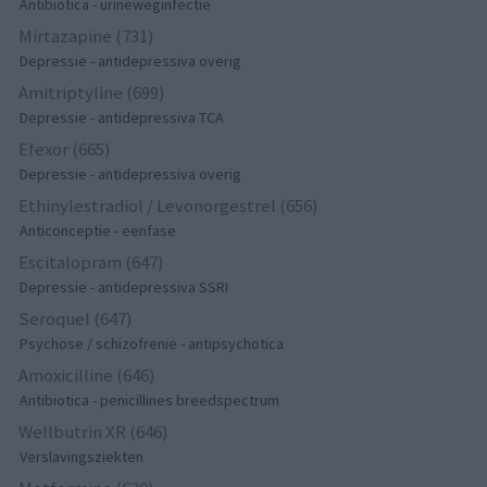
Antibiotica - urineweginfectie
Mirtazapine (731)
Depressie - antidepressiva overig
Amitriptyline (699)
Depressie - antidepressiva TCA
Efexor (665)
Depressie - antidepressiva overig
Ethinylestradiol / Levonorgestrel (656)
Anticonceptie - eenfase
Escitalopram (647)
Depressie - antidepressiva SSRI
Seroquel (647)
Psychose / schizofrenie - antipsychotica
Amoxicilline (646)
Antibiotica - penicillines breedspectrum
Wellbutrin XR (646)
Verslavingsziekten