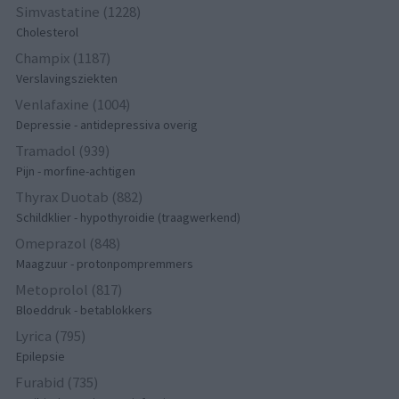
Simvastatine (1228)
Cholesterol
Champix (1187)
Verslavingsziekten
Venlafaxine (1004)
Depressie - antidepressiva overig
Tramadol (939)
Pijn - morfine-achtigen
Thyrax Duotab (882)
Schildklier - hypothyroidie (traagwerkend)
Omeprazol (848)
Maagzuur - protonpompremmers
Metoprolol (817)
Bloeddruk - betablokkers
Lyrica (795)
Epilepsie
Furabid (735)