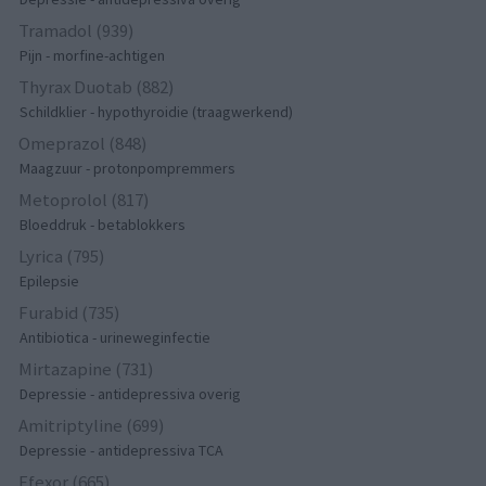
Tramadol (939)
Pijn - morfine-achtigen
Thyrax Duotab (882)
Schildklier - hypothyroidie (traagwerkend)
Omeprazol (848)
Maagzuur - protonpompremmers
Metoprolol (817)
Bloeddruk - betablokkers
Lyrica (795)
Epilepsie
Furabid (735)
Antibiotica - urineweginfectie
Mirtazapine (731)
Depressie - antidepressiva overig
Amitriptyline (699)
Depressie - antidepressiva TCA
Efexor (665)