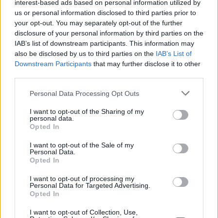
interest-based ads based on personal information utilized by
Concerta (503)
us or personal information disclosed to third parties prior to
ADHD - psychostimulantia
your opt-out. You may separately opt-out of the further
Amlodipine (493)
disclosure of your personal information by third parties on the
IAB’s list of downstream participants. This information may
Bloeddruk - calciumantagonisten
also be disclosed by us to third parties on the
IAB’s List of
Amoxicilline / Clavulaanzuur (486)
Downstream Participants
that may further disclose it to other
Antibiotica - penicillines breedspectrum
third parties.
Roaccutane (480)
Personal Data Processing Opt Outs
Acne
Dexamfetamine (446)
I want to opt-out of the Sharing of my
personal data.
ADHD - psychostimulantia
Opted In
Euthyrox (436)
Schildklier - hypothyroidie (traagwerkend)
I want to opt-out of the Sale of my
Personal Data.
Opted In
De reviews op deze pagina zijn door de gebruikers
I want to opt-out of processing my
Personal Data for Targeted Advertising.
gegenereerd en vervolgens gelezen en aangepast alvorens
Opted In
goedkeuring, om zo te voldoen aan onze standaarden wat betreft
een review voor een medicijn. Voor het delen van ervaringen is
I want to opt-out of Collection, Use,