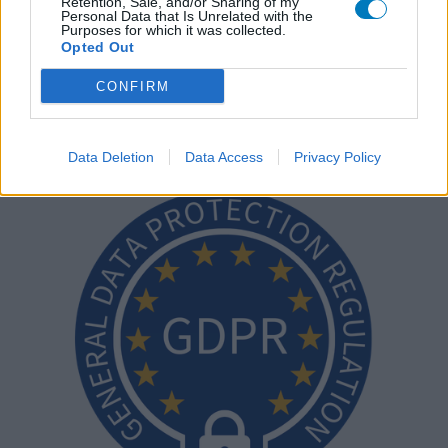
Retention, Sale, and/or Sharing of my
geen medische kennis noodzakelijk. Op deze manier geven de
Personal Data that Is Unrelated with the
reviews alleen een beeld van de ervaring van de schrijvers en niet
Purposes for which it was collected.
Opted Out
die van de eigenaar van deze website. Denk er aan dat de
ervaringen kunnen verschillen van persoon tot persoon en dat u
CONFIRM
voor medisch advies altijd contact op moet nemen met uw arts of
apotheker.
Data Deletion
Data Access
Privacy Policy