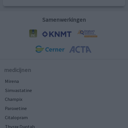
Samenwerkingen
medicijnen
Mirena
Simvastatine
Champix
Paroxetine
Citalopram
Thyrax Duotab