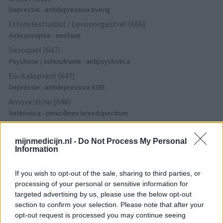
Depressie - antidepressiva overig
Ethinylestradiol / Levonorgestrel (656)
Anticonceptie - eenfase
Seroquel (647)
Psychose / schizofrenie - antipsychotica
Escitalopram (647)
Depressie - antidepressiva SSRI
Amoxicilline (646)
Antibiotica - penicillines breedspectrum
Wellbutrin XR (646)
Verslavingsziekten
mijnmedicijn.nl -
Do Not Process My Personal
Information
Metformine (620)
Diabetes (suikerziekte) - orale middelen
If you wish to opt-out of the sale, sharing to third parties, or
Implanon (hormoonimplantaat) (584)
processing of your personal or sensitive information for
Anticonceptie - overig
targeted advertising by us, please use the below opt-out
Lexapro (509)
section to confirm your selection. Please note that after your
opt-out request is processed you may continue seeing
Depressie - antidepressiva SSRI