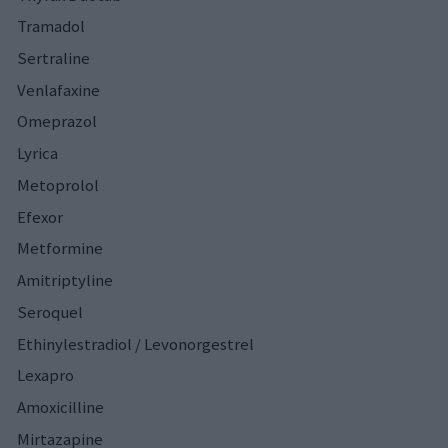
Tramadol
Sertraline
Venlafaxine
Omeprazol
Lyrica
Metoprolol
Efexor
Metformine
Amitriptyline
Seroquel
Ethinylestradiol / Levonorgestrel
Lexapro
Amoxicilline
Mirtazapine