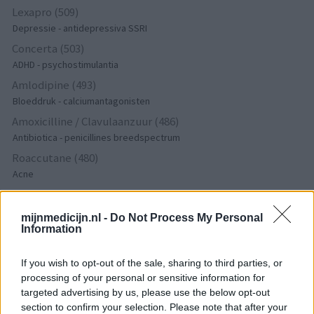
Lexapro (509)
Depressie - antidepressiva SSRI
Concerta (503)
ADHD - psychostimulantia
Amlodipine (493)
Bloeddruk - calciumantagonisten
Amoxicilline / Clavulaanzuur (486)
Antibiotica - penicillines breedspectrum
Roaccutane (480)
Acne
Dexamfetamine (446)
ADHD - psychostimulantia
mijnmedicijn.nl -
Do Not Process My Personal
Information
Euthyrox (436)
Schildklier - hypothyroidie (traagwerkend)
If you wish to opt-out of the sale, sharing to third parties, or
processing of your personal or sensitive information for
targeted advertising by us, please use the below opt-out
De reviews op deze pagina zijn door de gebruikers
section to confirm your selection. Please note that after your
gegenereerd en vervolgens gelezen en aangepast alvorens