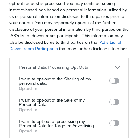
opt-out request is processed you may continue seeing
goedkeuring, om zo te voldoen aan onze standaarden wat betreft
interest-based ads based on personal information utilized by
een review voor een medicijn. Voor het delen van ervaringen is
us or personal information disclosed to third parties prior to
geen medische kennis noodzakelijk. Op deze manier geven de
your opt-out. You may separately opt-out of the further
reviews alleen een beeld van de ervaring van de schrijvers en niet
disclosure of your personal information by third parties on the
die van de eigenaar van deze website. Denk er aan dat de
IAB’s list of downstream participants. This information may
ervaringen kunnen verschillen van persoon tot persoon en dat u
also be disclosed by us to third parties on the
IAB’s List of
voor medisch advies altijd contact op moet nemen met uw arts of
Downstream Participants
that may further disclose it to other
apotheker.
third parties.
Personal Data Processing Opt Outs
I want to opt-out of the Sharing of my
personal data.
Opted In
I want to opt-out of the Sale of my
Personal Data.
Opted In
I want to opt-out of processing my
Personal Data for Targeted Advertising.
Opted In