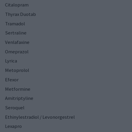
Citalopram
Thyrax Duotab
Tramadol
Sertraline
Venlafaxine
Omeprazol
Lyrica
Metoprolol
Efexor
Metformine
Amitriptyline
Seroquel
Ethinylestradiol / Levonorgestrel
Lexapro