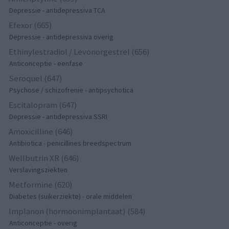
Depressie - antidepressiva TCA
Efexor (665)
Depressie - antidepressiva overig
Ethinylestradiol / Levonorgestrel (656)
Anticonceptie - eenfase
Seroquel (647)
Psychose / schizofrenie - antipsychotica
Escitalopram (647)
Depressie - antidepressiva SSRI
Amoxicilline (646)
Antibiotica - penicillines breedspectrum
Wellbutrin XR (646)
Verslavingsziekten
Metformine (620)
Diabetes (suikerziekte) - orale middelen
Implanon (hormoonimplantaat) (584)
Anticonceptie - overig