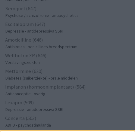
Seroquel (647)
Psychose / schizofrenie - antipsychotica
Escitalopram (647)
Depressie - antidepressiva SSRI
Amoxicilline (646)
Antibiotica - penicillines breedspectrum
Wellbutrin XR (646)
Verslavingsziekten
Metformine (620)
Diabetes (suikerziekte) - orale middelen
Implanon (hormoonimplantaat) (584)
Anticonceptie - overig
Lexapro (509)
Depressie - antidepressiva SSRI
Concerta (503)
ADHD - psychostimulantia
Amlodipine (493)