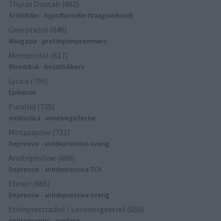
Thyrax Duotab (882)
Schildklier - hypothyroidie (traagwerkend)
Omeprazol (848)
Maagzuur - protonpompremmers
Metoprolol (817)
Bloeddruk - betablokkers
Lyrica (795)
Epilepsie
Furabid (735)
Antibiotica - urineweginfectie
Mirtazapine (731)
Depressie - antidepressiva overig
Amitriptyline (699)
Depressie - antidepressiva TCA
Efexor (665)
Depressie - antidepressiva overig
Ethinylestradiol / Levonorgestrel (656)
Anticonceptie - eenfase