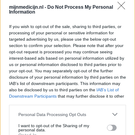
Bloeddruk - calciumantagonisten
mijnmedicijn.nl -
Do Not Process My Personal
Information
Amoxicilline / Clavulaanzuur (486)
Antibiotica - penicillines breedspectrum
If you wish to opt-out of the sale, sharing to third parties, or
Roaccutane (480)
processing of your personal or sensitive information for
Acne
targeted advertising by us, please use the below opt-out
Dexamfetamine (446)
section to confirm your selection. Please note that after your
opt-out request is processed you may continue seeing
ADHD - psychostimulantia
interest-based ads based on personal information utilized by
Euthyrox (436)
us or personal information disclosed to third parties prior to
Schildklier - hypothyroidie (traagwerkend)
your opt-out. You may separately opt-out of the further
disclosure of your personal information by third parties on the
IAB’s list of downstream participants. This information may
De reviews op deze pagina zijn door de gebruikers
also be disclosed by us to third parties on the
IAB’s List of
gegenereerd en vervolgens gelezen en aangepast alvorens
Downstream Participants
that may further disclose it to other
goedkeuring, om zo te voldoen aan onze standaarden wat betreft
third parties.
een review voor een medicijn. Voor het delen van ervaringen is
Personal Data Processing Opt Outs
geen medische kennis noodzakelijk. Op deze manier geven de
reviews alleen een beeld van de ervaring van de schrijvers en niet
I want to opt-out of the Sharing of my
die van de eigenaar van deze website. Denk er aan dat de
personal data.
ervaringen kunnen verschillen van persoon tot persoon en dat u