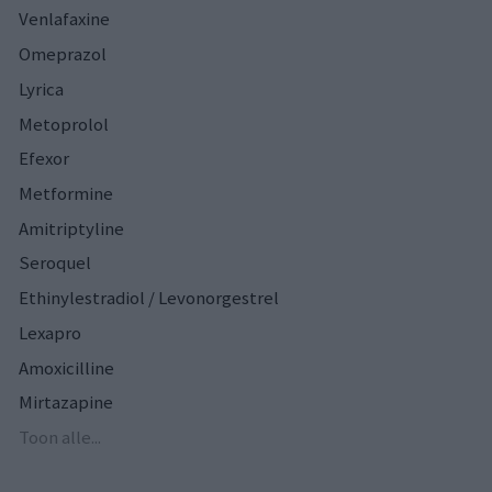
Venlafaxine
Omeprazol
Lyrica
Metoprolol
Efexor
Metformine
Amitriptyline
Seroquel
Ethinylestradiol / Levonorgestrel
Lexapro
Amoxicilline
Mirtazapine
Toon alle...