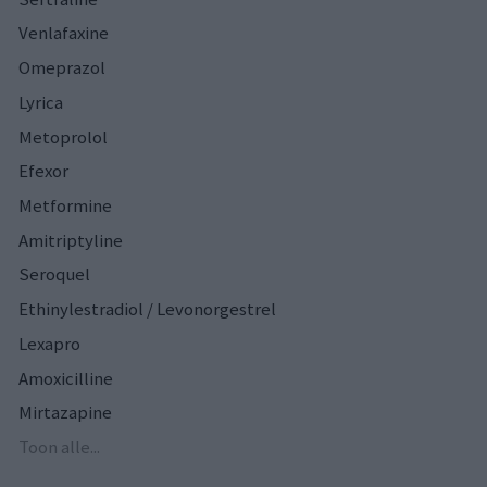
Venlafaxine
Omeprazol
Lyrica
Metoprolol
Efexor
Metformine
Amitriptyline
Seroquel
Ethinylestradiol / Levonorgestrel
Lexapro
Amoxicilline
Mirtazapine
Toon alle...