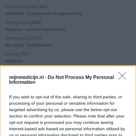
Thyrax Duotab (882)
Schildklier - hypothyroidie (traagwerkend)
Omeprazol (848)
Maagzuur - protonpompremmers
Metoprolol (817)
Bloeddruk - betablokkers
Lyrica (795)
Epilepsie
Furabid (735)
Antibiotica - urineweginfectie
mijnmedicijn.nl -
Do Not Process My Personal
Information
Mirtazapine (731)
Depressie - antidepressiva overig
If you wish to opt-out of the sale, sharing to third parties, or
Amitriptyline (699)
processing of your personal or sensitive information for
Depressie - antidepressiva TCA
targeted advertising by us, please use the below opt-out
section to confirm your selection. Please note that after your
Efexor (665)
opt-out request is processed you may continue seeing
Depressie - antidepressiva overig
interest-based ads based on personal information utilized by
Ethinylestradiol / Levonorgestrel (656)
us or personal information disclosed to third parties prior to