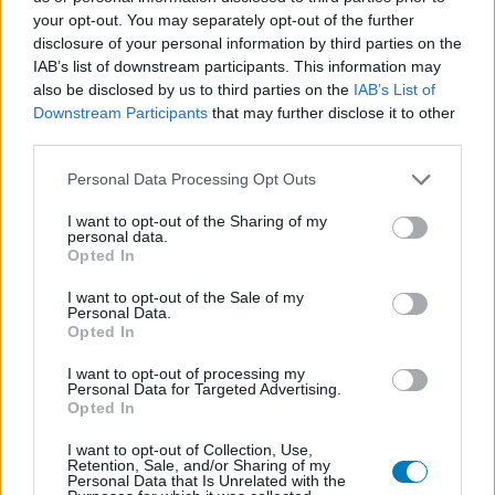
Anticonceptie - eenfase
your opt-out. You may separately opt-out of the further
Seroquel (647)
disclosure of your personal information by third parties on the
IAB’s list of downstream participants. This information may
Psychose / schizofrenie - antipsychotica
also be disclosed by us to third parties on the
IAB’s List of
Escitalopram (647)
Downstream Participants
that may further disclose it to other
Depressie - antidepressiva SSRI
third parties.
Amoxicilline (646)
Personal Data Processing Opt Outs
Antibiotica - penicillines breedspectrum
Wellbutrin XR (646)
I want to opt-out of the Sharing of my
personal data.
Verslavingsziekten
Opted In
Metformine (620)
I want to opt-out of the Sale of my
Diabetes (suikerziekte) - orale middelen
Personal Data.
Implanon (hormoonimplantaat) (584)
Opted In
Anticonceptie - overig
I want to opt-out of processing my
Lexapro (509)
Personal Data for Targeted Advertising.
Opted In
Depressie - antidepressiva SSRI
Concerta (503)
I want to opt-out of Collection, Use,
Retention, Sale, and/or Sharing of my
ADHD - psychostimulantia
Personal Data that Is Unrelated with the