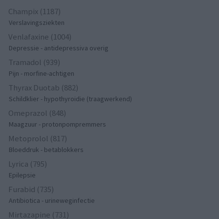
Champix (1187)
Verslavingsziekten
Venlafaxine (1004)
Depressie - antidepressiva overig
Tramadol (939)
Pijn - morfine-achtigen
Thyrax Duotab (882)
Schildklier - hypothyroidie (traagwerkend)
Omeprazol (848)
Maagzuur - protonpompremmers
Metoprolol (817)
Bloeddruk - betablokkers
Lyrica (795)
Epilepsie
Furabid (735)
Antibiotica - urineweginfectie
Mirtazapine (731)