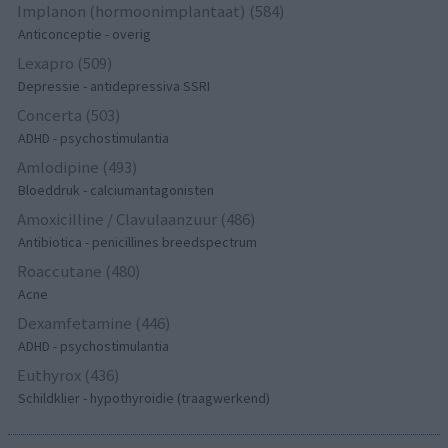
Implanon (hormoonimplantaat) (584)
Anticonceptie - overig
Lexapro (509)
Depressie - antidepressiva SSRI
Concerta (503)
ADHD - psychostimulantia
Amlodipine (493)
Bloeddruk - calciumantagonisten
Amoxicilline / Clavulaanzuur (486)
Antibiotica - penicillines breedspectrum
Roaccutane (480)
Acne
Dexamfetamine (446)
ADHD - psychostimulantia
Euthyrox (436)
Schildklier - hypothyroidie (traagwerkend)