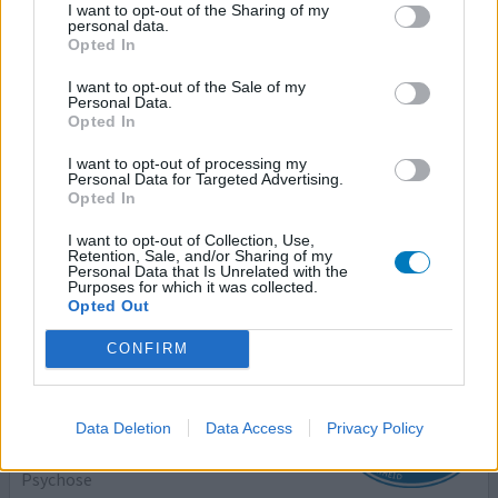
risperidon (1mg)
I want to opt-out of the Sharing of my
Psychose
personal data.
Opted In
Effectiviteit
I want to opt-out of the Sale of my
Hoeveelheid bijwerkingen
Personal Data.
Opted In
Tegen de psychose is het goed maar volgens de arts is het
I want to opt-out of processing my
bedoeld om niet langer dan 5 jaar te gebruiken. Ik heb
Personal Data for Targeted Advertising.
het langer dan 5 jaar gebruikt maar kreeg zoveel
Opted In
klachten niet normaal hiervoor slikte ik orap. Daar had ik
I want to opt-out of Collection, Use,
niet de extreme bijwerkingen bij maar helaas werkte orap
Retention, Sale, and/or Sharing of my
niet meer bij mij.
Personal Data that Is Unrelated with the
Purposes for which it was collected.
Opted Out
0 reacties
geef mening
CONFIRM
Risperdal
Data Deletion
Data Access
Privacy Policy
10-10-2017 | Vrouw | 24
risperidon (1mg)
Psychose