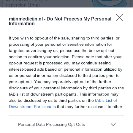
risperidon (1mg)
Psychose
mijnmedicijn.nl -
Do Not Process My Personal
Effectiviteit
Information
Hoeveelheid bijwerkingen
If you wish to opt-out of the sale, sharing to third parties, or
Gebruik dit middel al meer dan 14 jaar zonder al te veel
processing of your personal or sensitive information for
problemen.Ik gebruik 1 mg dit is net genoeg om nog te
targeted advertising by us, please use the below opt-out
kunnen werken maar eigenlijk is het te weinig.Maar
section to confirm your selection. Please note that after your
wanneer ik meer dan 1 mg neem kan ik niet meer werken.
opt-out request is processed you may continue seeing
Ik werk 20 uur pw dat is wat ik aankan. Nu na 14 jr kan ik
interest-based ads based on personal information utilized by
us or personal information disclosed to third parties prior to
niet goed meer plassen. Krijg geen signaal dat ik moet
your opt-out. You may separately opt-out of the further
gaan plassen liep 2 dgn rond zonder te pl
[lees meer...]
disclosure of your personal information by third parties on the
IAB’s list of downstream participants. This information may
0 reacties
geef mening
also be disclosed by us to third parties on the
IAB’s List of
Downstream Participants
that may further disclose it to other
third parties.
Risperdal
Personal Data Processing Opt Outs
28-01-2018 | Man | 47