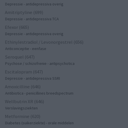
Depressie - antidepressiva overig
Amitriptyline (699)
Depressie - antidepressiva TCA
Efexor (665)
Depressie - antidepressiva overig
Ethinylestradiol / Levonorgestrel (656)
Anticonceptie - eenfase
Seroquel (647)
Psychose / schizofrenie - antipsychotica
Escitalopram (647)
Depressie - antidepressiva SSRI
Amoxicilline (646)
Antibiotica - penicillines breedspectrum
Wellbutrin XR (646)
Verslavingsziekten
Metformine (620)
Diabetes (suikerziekte) - orale middelen