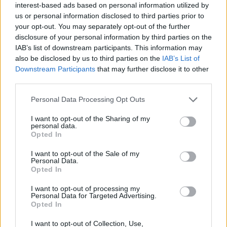
interest-based ads based on personal information utilized by
geen medische kennis noodzakelijk. Op deze manier geven de
us or personal information disclosed to third parties prior to
reviews alleen een beeld van de ervaring van de schrijvers en niet
your opt-out. You may separately opt-out of the further
die van de eigenaar van deze website. Denk er aan dat de
disclosure of your personal information by third parties on the
ervaringen kunnen verschillen van persoon tot persoon en dat u
IAB’s list of downstream participants. This information may
voor medisch advies altijd contact op moet nemen met uw arts of
also be disclosed by us to third parties on the
IAB’s List of
apotheker.
Downstream Participants
that may further disclose it to other
third parties.
Personal Data Processing Opt Outs
I want to opt-out of the Sharing of my
personal data.
Opted In
I want to opt-out of the Sale of my
Personal Data.
Opted In
I want to opt-out of processing my
Personal Data for Targeted Advertising.
Opted In
I want to opt-out of Collection, Use,