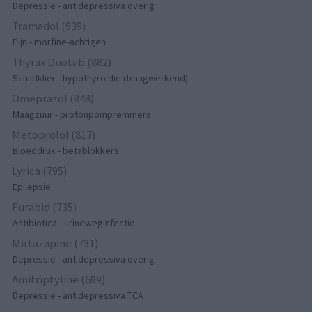
Depressie - antidepressiva overig
Tramadol (939)
Pijn - morfine-achtigen
Thyrax Duotab (882)
Schildklier - hypothyroidie (traagwerkend)
Omeprazol (848)
Maagzuur - protonpompremmers
Metoprolol (817)
Bloeddruk - betablokkers
Lyrica (795)
Epilepsie
Furabid (735)
Antibiotica - urineweginfectie
Mirtazapine (731)
Depressie - antidepressiva overig
Amitriptyline (699)
Depressie - antidepressiva TCA