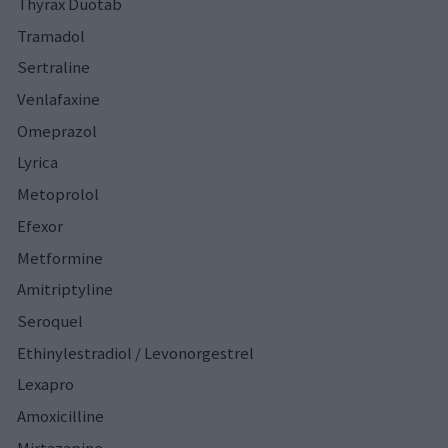
Thyrax Duotab
Tramadol
Sertraline
Venlafaxine
Omeprazol
Lyrica
Metoprolol
Efexor
Metformine
Amitriptyline
Seroquel
Ethinylestradiol / Levonorgestrel
Lexapro
Amoxicilline
Mirtazapine