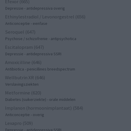
Efexor (665)
Depressie - antidepressiva overig
Ethinylestradiol / Levonorgestrel (656)
Anticonceptie - eenfase
Seroquel (647)
Psychose / schizofrenie - antipsychotica
Escitalopram (647)
Depressie - antidepressiva SSRI
Amoxicilline (646)
Antibiotica - penicillines breedspectrum
Wellbutrin XR (646)
Verslavingsziekten
Metformine (620)
Diabetes (suikerziekte) - orale middelen
Implanon (hormoonimplantaat) (584)
Anticonceptie - overig
Lexapro (509)
Depressie - antidepressiva SSRI