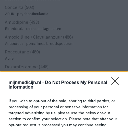
Concerta (503)
ADHD - psychostimulantia
Amlodipine (493)
Bloeddruk - calciumantagonisten
Amoxicilline / Clavulaanzuur (486)
Antibiotica - penicillines breedspectrum
Roaccutane (480)
Acne
Dexamfetamine (446)
ADHD - psychostimulantia
Euthyrox (436)
mijnmedicijn.nl -
Do Not Process My Personal
Information
Schildklier - hypothyroidie (traagwerkend)
If you wish to opt-out of the sale, sharing to third parties, or
processing of your personal or sensitive information for
De reviews op deze pagina zijn door de gebruikers
targeted advertising by us, please use the below opt-out
gegenereerd en vervolgens gelezen en aangepast alvorens
section to confirm your selection. Please note that after your
goedkeuring, om zo te voldoen aan onze standaarden wat betreft
opt-out request is processed you may continue seeing
een review voor een medicijn. Voor het delen van ervaringen is