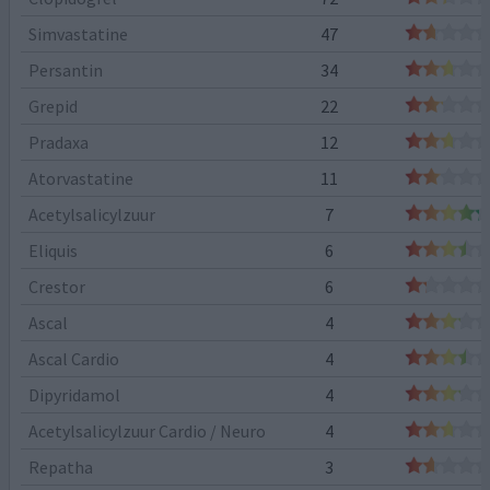
Simvastatine
47
Persantin
34
Grepid
22
Pradaxa
12
Atorvastatine
11
Acetylsalicylzuur
7
Eliquis
6
Crestor
6
Ascal
4
Ascal Cardio
4
Dipyridamol
4
Acetylsalicylzuur Cardio / Neuro
4
Repatha
3