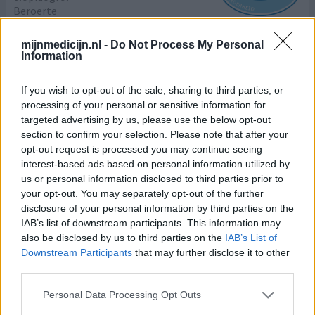
Beroerte
Effectiviteit
mijnmedicijn.nl -
Do Not Process My Personal
Information
Hoeveelheid bijwerkingen
wil ermee stoppen, vind het commercieel gewin was
If you wish to opt-out of the sale, sharing to third parties, or
even mijn spraak kwijt na veel stress door dominante
processing of your personal or sensitive information for
partner, had een lichte tia en aderverkalking werd er
targeted advertising by us, please use the below opt-out
gezegd door huisdokter, het ziekenhuis kon niets vinden
section to confirm your selection. Please note that after your
opt-out request is processed you may continue seeing
interest-based ads based on personal information utilized by
geef mening
us or personal information disclosed to third parties prior to
your opt-out. You may separately opt-out of the further
disclosure of your personal information by third parties on the
Clopidogrel
IAB’s list of downstream participants. This information may
also be disclosed by us to third parties on the
IAB’s List of
17-09-2024 | Man | 65
Downstream Participants
that may further disclose it to other
clopidogrel
Beroerte
third parties.
Personal Data Processing Opt Outs
Effectiviteit
Hoeveelheid bijwerkingen