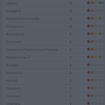
Lipitor
2
Enalapril
2
Hydrochloorthiazide
2
Omeprazol
2
Barnidipine
1
Ezetimib
1
Irbesartan/Hydrochloorthiazide
1
Diphantoïne-Z
1
Brilique
1
Irbesartan
1
Vatoud
1
Vasexten
1
Coveram
1
Champix
1