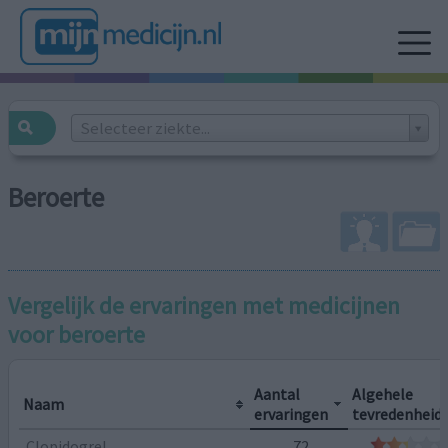
Selecteer ziekte...
Beroerte
Vergelijk de ervaringen met medicijnen
voor
beroerte
Aantal
Algehele
Naam
ervaringen
tevredenheid
Clopidogrel
72