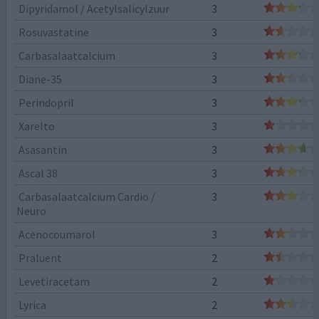
Dipyridamol / Acetylsalicylzuur
3
Rosuvastatine
3
Carbasalaatcalcium
3
Diane-35
3
Perindopril
3
Xarelto
3
Asasantin
3
Ascal 38
3
Carbasalaatcalcium Cardio /
3
Neuro
Acenocoumarol
3
Praluent
2
Levetiracetam
2
Lyrica
2