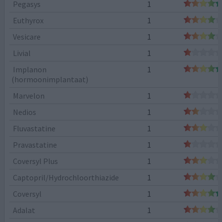
Pegasys
1
Euthyrox
1
Vesicare
1
Livial
1
Implanon
1
(hormoonimplantaat)
Marvelon
1
Nedios
1
Fluvastatine
1
Pravastatine
1
Coversyl Plus
1
Captopril/Hydrochloorthiazide
1
Coversyl
1
Adalat
1