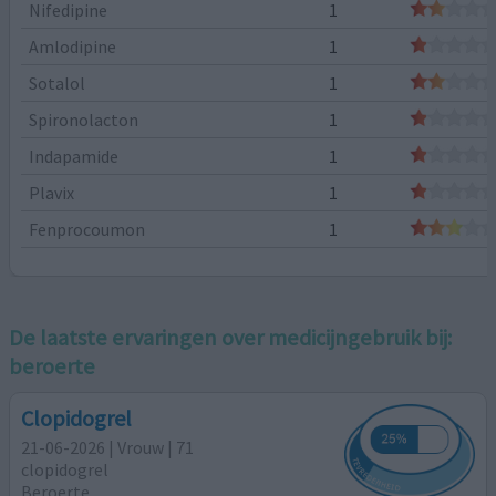
Nifedipine
1
Amlodipine
1
Sotalol
1
Spironolacton
1
Indapamide
1
Plavix
1
Fenprocoumon
1
De laatste ervaringen over medicijngebruik bij:
beroerte
Clopidogrel
21-06-2026 | Vrouw | 71
clopidogrel
Beroerte