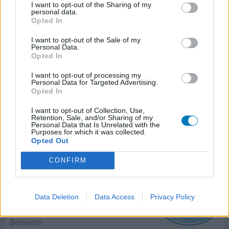
I want to opt-out of the Sharing of my
personal data.
Bijwerkingen
Opted In
krampen
gewrichtspijn
acute rugpijn
rugspierpijn
I want to opt-out of the Sale of my
gezwollen kaak
Personal Data.
Opted In
3 dagen na het slikken begon het, overal spier en
I want to opt-out of processing my
gewrichtspijn, ook kaakpijn, gezwollen onderlip,
Personal Data for Targeted Advertising.
kiespijn, duf gevoel, slaperig, pijnstilling hielp niet. in
Opted In
overleg met arts over gestapt op Ascal gebaseerde
I want to opt-out of Collection, Use,
bloedverdunner, bijwerkingen gaan geleidelijk weer weg.
Retention, Sale, and/or Sharing of my
Wat een vreselijke troep is dit, niet slikken!
Personal Data that Is Unrelated with the
Purposes for which it was collected.
Opted Out
geef mening
CONFIRM
Clopidogrel
Data Deletion
Data Access
Privacy Policy
25-08-2024 | Vrouw | 55
clopidogrel
Beroerte