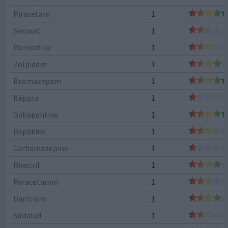
Piracetam
1
Seroxat
1
Paroxetine
1
Zolpidem
1
Bromazepam
1
Keppra
1
Gabapentine
1
Depakine
1
Carbamazepine
1
Rivotril
1
Paracetamol
1
Dantrium
1
Sirdalud
1