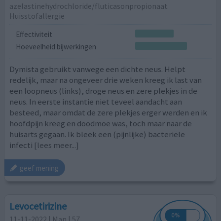
azelastinehydrochloride/fluticasonpropionaat
Huisstofallergie
Effectiviteit
Hoeveelheid bijwerkingen
Dymista gebruikt vanwege een dichte neus. Helpt
redelijk, maar na ongeveer drie weken kreeg ik last van
een loopneus (links), droge neus en zere plekjes in de
neus. In eerste instantie niet teveel aandacht aan
besteed, maar omdat de zere plekjes erger werden en ik
hoofdpijn kreeg en doodmoe was, toch maar naar de
huisarts gegaan. Ik bleek een (pijnlijke) bacteriële
infecti
[lees meer...]
geef mening
Levocetirizine
11-11-2022 | Man | 57