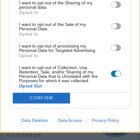
28-09-2023 | Vrouw | 54
I want to opt-out of the Sharing of my
personal data.
Opted In
azelastinehydrochloride/fluticasonpropionaat
I want to opt-out of the Sale of my
Huisstofallergie
Personal Data.
Opted In
Effectiviteit
I want to opt-out of processing my
Hoeveelheid bijwerkingen
Personal Data for Targeted Advertising.
Opted In
Heel blij mee! Geen loopneus meer, geen verstopte neus
I want to opt-out of Collection, Use,
meer. Geen continue kriebel aan de neus . En ik slaap
Retention, Sale, and/or Sharing of my
zelfs beter!
Personal Data that Is Unrelated with the
Purposes for which it was collected.
Opted Out
geef mening
CONFIRM
Fluticason neusspray
Data Deletion
Data Access
Privacy Policy
18-06-2023 | Vrouw | 50
fluticason
Huisstofallergie