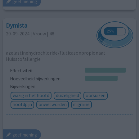
geef mening
Dymista
20-09-2024 | Vrouw | 48
azelastinehydrochloride/fluticasonpropionaat
Huisstofallergie
Effectiviteit
Hoeveelheid bijwerkingen
Bijwerkingen
wazig in het hoofd
duizeligheid
oorsuizen
hoofdpijn
onwel worden
migraine
geef mening