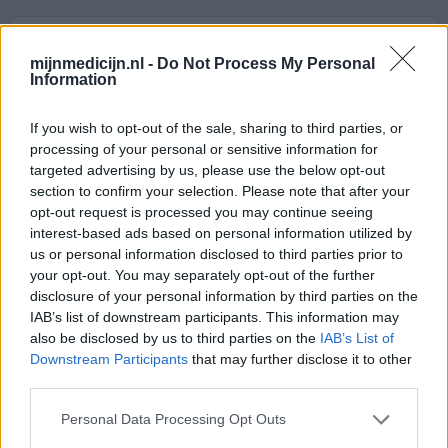
Fluticason neusspray
mijnmedicijn.nl -
Do Not Process My Personal
27-02-2024 | Vrouw | 46
Information
fluticason
Huisstofallergie
If you wish to opt-out of the sale, sharing to third parties, or
Effectiviteit
processing of your personal or sensitive information for
targeted advertising by us, please use the below opt-out
Hoeveelheid bijwerkingen
section to confirm your selection. Please note that after your
opt-out request is processed you may continue seeing
Ik heb een huisstofallergie maar er lijkt wat meer aan de
interest-based ads based on personal information utilized by
hand te zijn. Dagen erbij van continu niezen en tranende
us or personal information disclosed to third parties prior to
ogen. Huisarts had dit voorgeschreven en vanaf zo goed
your opt-out. You may separately opt-out of the further
als dag 1 overal vanaf en weer energie. Niet de negatieve
disclosure of your personal information by third parties on the
ervaring dus zoals anderen, geen last van bijwerkingen.
IAB’s list of downstream participants. This information may
also be disclosed by us to third parties on the
IAB’s List of
geef mening
Downstream Participants
that may further disclose it to other
third parties.
Personal Data Processing Opt Outs
Dymista