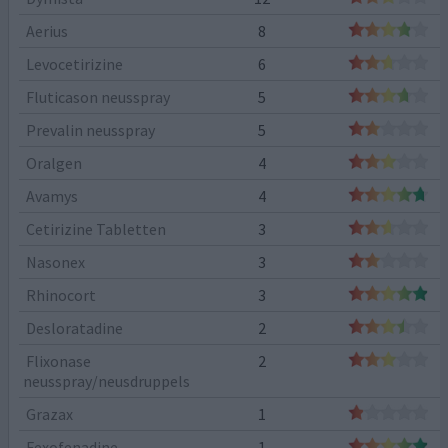
Aerius
8
Levocetirizine
6
Fluticason neusspray
5
Prevalin neusspray
5
Oralgen
4
Avamys
4
Cetirizine Tabletten
3
Nasonex
3
Rhinocort
3
Desloratadine
2
Flixonase
2
neusspray/neusdruppels
Grazax
1
Fexofenadine
1