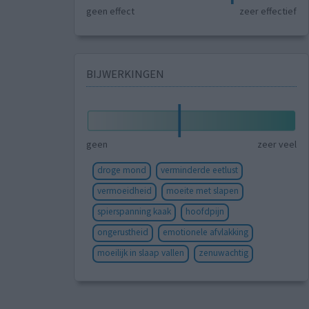
geen effect
zeer effectief
BIJWERKINGEN
geen
zeer veel
droge mond
verminderde eetlust
vermoeidheid
moeite met slapen
spierspanning kaak
hoofdpijn
ongerustheid
emotionele afvlakking
moeilijk in slaap vallen
zenuwachtig