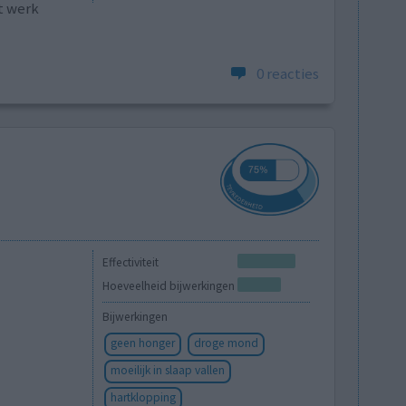
t werk
0 reacties
Effectiviteit
Hoeveelheid bijwerkingen
Bijwerkingen
geen honger
droge mond
moeilijk in slaap vallen
hartklopping