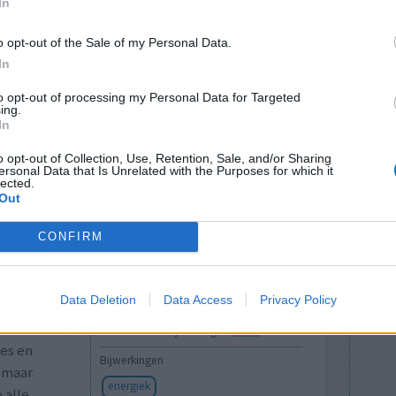
In
Hoeveelheid bijwerkingen
o opt-out of the Sale of my Personal Data.
Bijwerkingen
In
verminderde eetlust
to opt-out of processing my Personal Data for Targeted
ing.
0 reacties
In
o opt-out of Collection, Use, Retention, Sale, and/or Sharing
ersonal Data that Is Unrelated with the Purposes for which it
lected.
Out
CONFIRM
Data Deletion
Data Access
Privacy Policy
ntwoorden
Effectiviteit
rmoeidheid,
Hoeveelheid bijwerkingen
ies en
Bijwerkingen
 maar
energiek
 alle