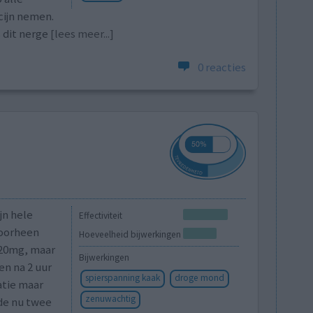
cijn nemen.
s dit nerge
[lees meer...]
0 reacties
jn hele
Effectiviteit
Voorheen
Hoeveelheid bijwerkingen
20mg, maar
Bijwerkingen
en na 2 uur
spierspanning kaak
droge mond
atie maar
zenuwachtig
nde nu twee