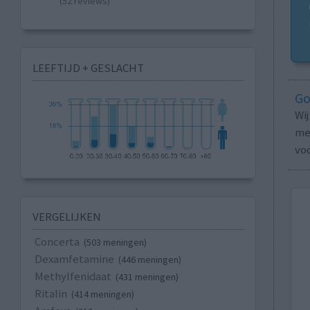
(52 reviews)
LEEFTIJD + GESLACHT
Go
Wi
med
vo
VERGELIJKEN
Concerta
(503 meningen)
Dexamfetamine
(446 meningen)
Methylfenidaat
(431 meningen)
Ritalin
(414 meningen)