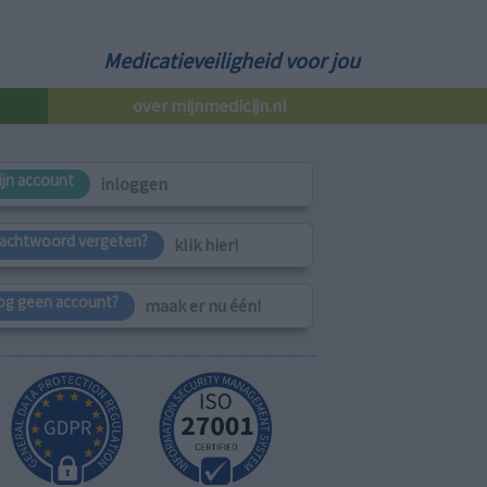
Medicatieveiligheid voor jou
over mijnmedicijn.nl
ijn account
inloggen
achtwoord vergeten?
klik hier!
og geen account?
maak er nu één!