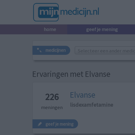
home
geef je mening
Selecteer een ander medicij
medicijnen
Ervaringen met Elvanse
Elvanse
226
lisdexamfetamine
meningen
geef je mening