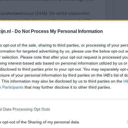
cosahexaeenzuur (DHA). De vette vissoorten
 zijn belangrijke bronnen. Vissen halen de EPA
et direct uit algen.
jn.nl -
Do Not Process My Personal Information
1-09-2019)
Naar volledige artikel
to opt-out of the sale, sharing to third parties, or processing of your per
formation for targeted advertising by us, please use the below opt-out s
r selection. Please note that after your opt-out request is processed y
lacht
leeftijd
algehele tevredenheid
eing interest-based ads based on personal information utilized by us or
disclosed to third parties prior to your opt-out. You may separately opt-
4
5
6
7
losure of your personal information by third parties on the IAB’s list of
. This information may also be disclosed by us to third parties on the
IA
Participants
that may further disclose it to other third parties.
l Data Processing Opt Outs
o opt-out of the Sharing of my personal data.
Effectiviteit