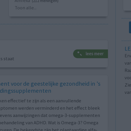
Amfexa
(212 meningen)
Toon alle...
LE
lees meer
Erv
ts staat
van
Raa
voo
nt voor de geestelijke gezondheid in 's
Zie
oedingssupplementen
va
 effectief te zijn als een aanvullende
ymptomen werden verminderd en het effect bleek
jn tevens aanwijzingen dat omega-3-supplementen
e behandeling van ADHD. Wat is Omega-3? Omega
uren. De bekendste zijn het plantaardige alfa-