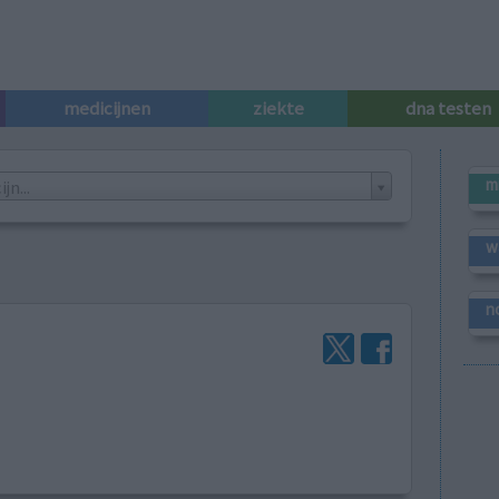
medicijnen
ziekte
dna testen
m
n...
w
n