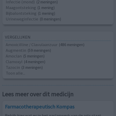
Infectie (mond)
(2 meningen)
Maagontsteking
(1 mening)
Bijbalontsteking
(1 mening)
Urineweginfectie
(0 meningen)
VERGELIJKEN
Amoxicilline / Clavulaanzuur
(486 meningen)
Augmentin
(59 meningen)
Amoclan
(5 meningen)
Clamoxyl
(4 meningen)
Tazocin
(3 meningen)
Toon alle...
Lees meer over dit medicijn
Farmacotherapeutisch Kompas
Bekijk hier wat er in het naslagwerk van de arts staat