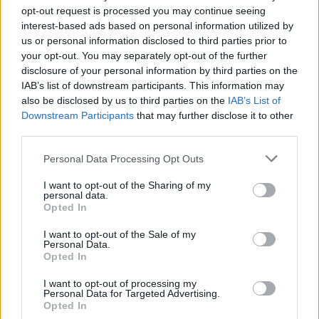
opt-out request is processed you may continue seeing
Lexapro (509)
interest-based ads based on personal information utilized by
Depressie - antidepressiva SSRI
us or personal information disclosed to third parties prior to
Concerta (503)
your opt-out. You may separately opt-out of the further
disclosure of your personal information by third parties on the
ADHD - psychostimulantia
IAB’s list of downstream participants. This information may
Amlodipine (493)
also be disclosed by us to third parties on the
IAB’s List of
Bloeddruk - calciumantagonisten
Downstream Participants
that may further disclose it to other
Amoxicilline / Clavulaanzuur (486)
third parties.
Antibiotica - penicillines breedspectrum
Personal Data Processing Opt Outs
Roaccutane (480)
Acne
I want to opt-out of the Sharing of my
personal data.
Dexamfetamine (446)
Opted In
ADHD - psychostimulantia
I want to opt-out of the Sale of my
Euthyrox (436)
Personal Data.
Schildklier - hypothyroidie (traagwerkend)
Opted In
I want to opt-out of processing my
Personal Data for Targeted Advertising.
De reviews op deze pagina zijn door de gebruikers
Opted In