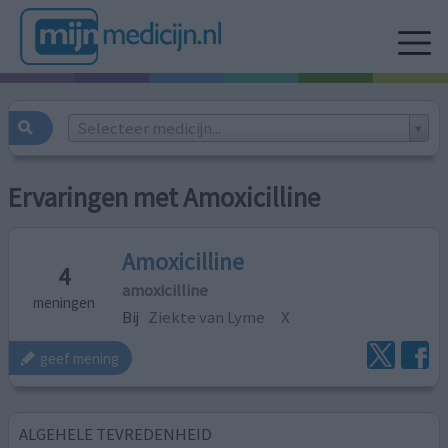
Selecteer medicijn...
Ervaringen met Amoxicilline
Amoxicilline
4
amoxicilline
meningen
Bij
Ziekte van Lyme
X
geef mening
ALGEHELE TEVREDENHEID