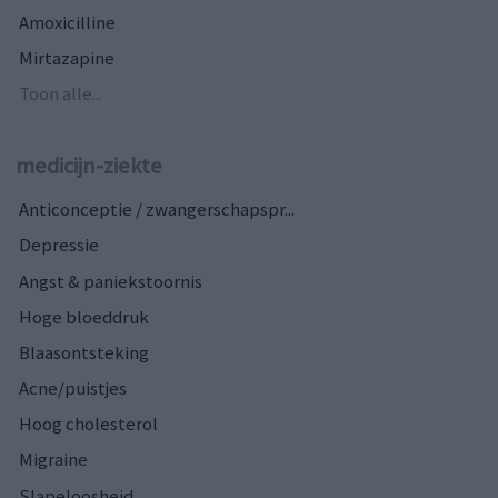
Amoxicilline
Mirtazapine
Toon alle...
medicijn-ziekte
Anticonceptie / zwangerschapspr...
Depressie
Angst & paniekstoornis
Hoge bloeddruk
Blaasontsteking
Acne/puistjes
Hoog cholesterol
Migraine
Slapeloosheid