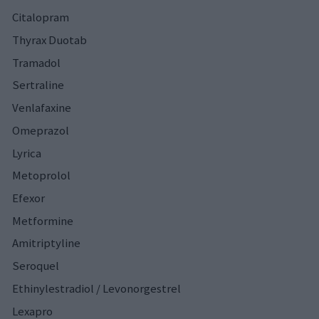
Citalopram
Thyrax Duotab
Tramadol
Sertraline
Venlafaxine
Omeprazol
Lyrica
Metoprolol
Efexor
Metformine
Amitriptyline
Seroquel
Ethinylestradiol / Levonorgestrel
Lexapro