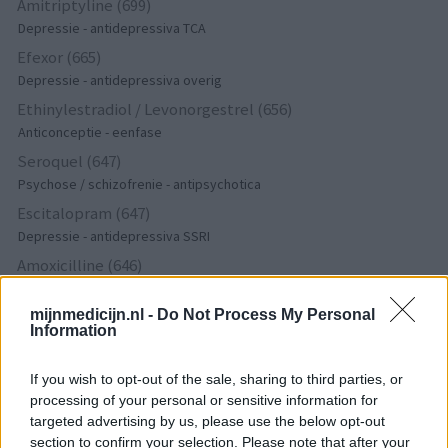
Amitriptyline (699)
Depressie - antidepressiva TCA
Efexor (665)
Depressie - antidepressiva overig
Ethinylestradiol / Levonorgestrel (656)
Anticonceptie - eenfase
Seroquel (647)
Psychose / schizofrenie - antipsychotica
Escitalopram (647)
Depressie - antidepressiva SSRI
Amoxicilline (646)
Antibiotica - penicillines breedspectrum
mijnmedicijn.nl -
Do Not Process My Personal
Wellbutrin XR (646)
Information
Verslavingsziekten
Metformine (620)
If you wish to opt-out of the sale, sharing to third parties, or
Diabetes (suikerziekte) - orale middelen
processing of your personal or sensitive information for
Implanon (hormoonimplantaat) (584)
targeted advertising by us, please use the below opt-out
section to confirm your selection. Please note that after your
Anticonceptie - overig