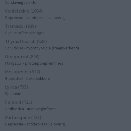
Verslavingsziekten
Venlafaxine (1004)
Depressie - antidepressiva overig
Tramadol (939)
Pijn - morfine-achtigen
Thyrax Duotab (882)
Schildklier - hypothyroidie (traagwerkend)
Omeprazol (848)
Maagzuur - protonpompremmers
Metoprolol (817)
Bloeddruk - betablokkers
Lyrica (795)
Epilepsie
Furabid (735)
Antibiotica - urineweginfectie
Mirtazapine (731)
Depressie - antidepressiva overig