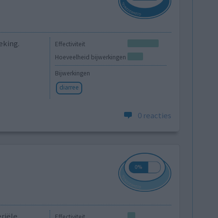
eking.
Effectiviteit
Hoeveelheid bijwerkingen
Bijwerkingen
diarree
0 reacties
riële
Effectiviteit