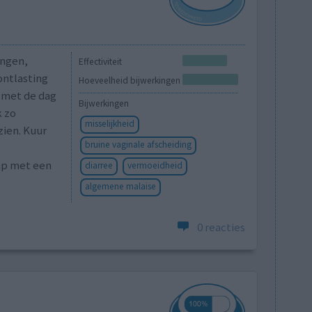
ingen,
Effectiviteit
ontlasting
Hoeveelheid bijwerkingen
k met de dag
Bijwerkingen
k zo
misselijkheid
zien. Kuur
bruine vaginale afscheiding
mp met een
diarree
vermoeidheid
algemene malaise
0 reacties