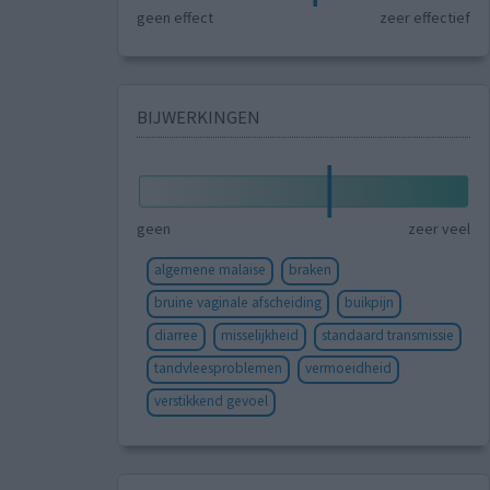
geen effect
zeer effectief
BIJWERKINGEN
geen
zeer veel
algemene malaise
braken
bruine vaginale afscheiding
buikpijn
diarree
misselijkheid
standaard transmissie
tandvleesproblemen
vermoeidheid
verstikkend gevoel