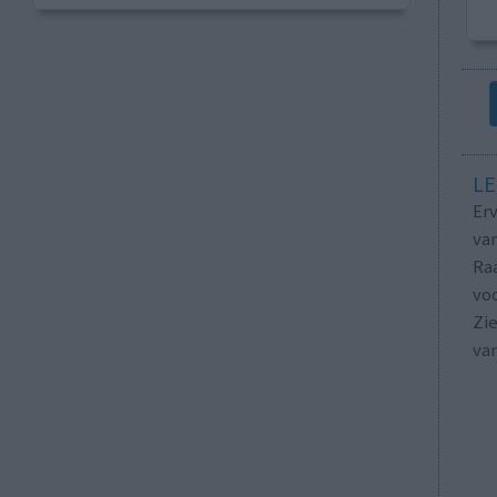
LE
Erv
van
Raa
voo
Zie
va