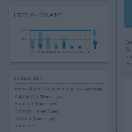
LEEFTIJD + GESLACHT
Go
Wi
med
vo
VERGELIJKEN
Amoxicilline / Clavulaanzuur
(486 meningen)
Augmentin
(59 meningen)
Amoclan
(5 meningen)
Clamoxyl
(4 meningen)
Tazocin
(3 meningen)
Toon alle...