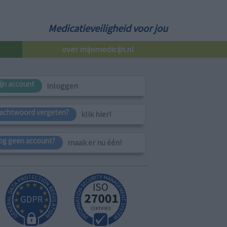
Medicatieveiligheid voor jou
over mijnmedicijn.nl
ijn account
inloggen
achtwoord vergeten?
klik hier!
og geen account?
maak er nu één!