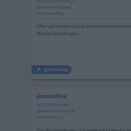
03-05-2025 | Vrouw | 57
amoxicilline (500mg)
Keelontsteking
Effectief middel bij mijn bacteriële keelontst
Weinig bijwerkingen
geef mening
Amoxicilline
16-12-2024 | Vrouw
amoxicilline (50mg/ml)
Keelontsteking
Ons dochtertje van 11 maanden had een bacte