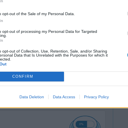
In
o opt-out of the Sale of my Personal Data.
In
to opt-out of processing my Personal Data for Targeted
ing.
nam niet af
Effectiviteit
In
punt lukte
Hoeveelheid bijwerkingen
eerste
o opt-out of Collection, Use, Retention, Sale, and/or Sharing
Bijwerkingen
ersonal Data that Is Unrelated with the Purposes for which it
gste pijn
lected.
misselijkheid
Out
n weer ging.
e nog
CONFIRM
ij
[lees meer...]
0 reacties
Data Deletion
Data Access
Privacy Policy