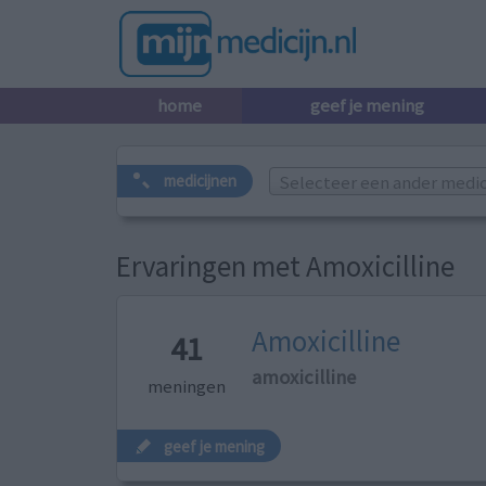
home
geef je mening
Selecteer een ander medicij
medicijnen
Ervaringen met Amoxicilline
Amoxicilline
41
amoxicilline
meningen
geef je mening