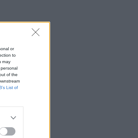
sonal or
ection to
ou may
 personal
out of the
 downstream
B’s List of