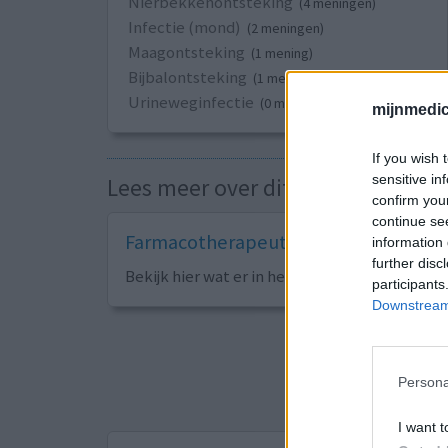
Nierbekkenontsteking
(4 meningen)
Infectie (mond)
(2 meningen)
Maagontsteking
(1 mening)
Bijbalontsteking
(1 mening)
Urineweginfectie
(0 meningen)
mijnmedici
If you wish 
sensitive in
Lees meer over dit medicijn
confirm you
continue se
Farmacotherapeutisch Kompas
information 
further disc
Bekijk hier wat er in het naslagwerk van de ar
participants
Downstream 
Sorteer op
ges
Persona
1
I want t