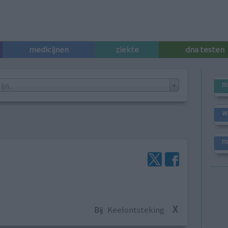
medicijnen
ziekte
dna testen
m
n...
w
n
X
Bij
Keelontsteking