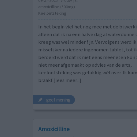
09-07-2025 | Vrouw | 37
amoxicilline (500mg)
Keelontsteking
In het begin viel het nog mee met de bijwerk
alleen dat ik na een halve dag al waterdunne 
kreeg was wel minder fijn. Vervolgens werd i
misselijker na iedere ingenomen tablet, tot i
beroerd werd dat ik niet eens meer eten kon 
niet meer afgemaakt op advies van de arts,
keelontsteking was gelukkig wél over. Ik ka
braakf
[lees meer...]
geef mening
Amoxicilline