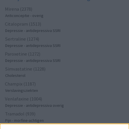
Mirena (2378)
Anticonceptie - overig
Citalopram (1513)
Depressie - antidepressiva SSRI
Sertraline (1274)
Depressie - antidepressiva SSRI
Paroxetine (1272)
Depressie - antidepressiva SSRI
Simvastatine (1228)
Cholesterol
Champix (1187)
Verslavingsziekten
Venlafaxine (1004)
Depressie - antidepressiva overig
Tramadol (939)
Pijn - morfine-achtigen
Thyrax Duotab (882)