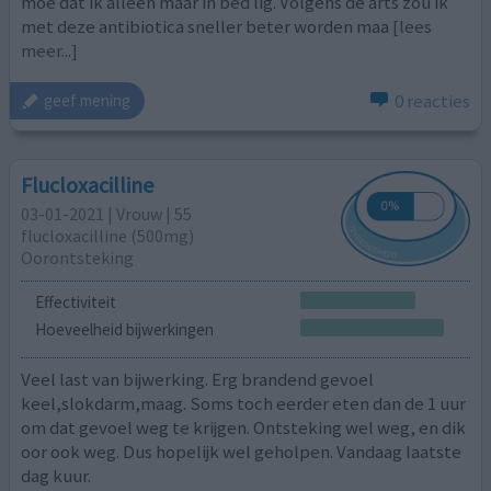
moe dat ik alleen maar in bed lig. Volgens de arts zou ik
met deze antibiotica sneller beter worden maa
[lees
meer...]
0 reacties
geef mening
Flucloxacilline
03-01-2021 | Vrouw | 55
flucloxacilline (500mg)
Oorontsteking
Effectiviteit
Hoeveelheid bijwerkingen
Veel last van bijwerking. Erg brandend gevoel
keel,slokdarm,maag. Soms toch eerder eten dan de 1 uur
om dat gevoel weg te krijgen. Ontsteking wel weg, en dik
oor ook weg. Dus hopelijk wel geholpen. Vandaag laatste
dag kuur.