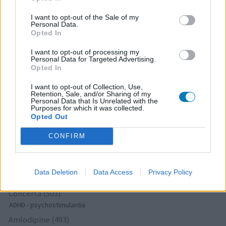
Seroquel (647)
I want to opt-out of the Sale of my
Psychose / schizofrenie - antipsychotica
Personal Data.
Opted In
Escitalopram (647)
Depressie - antidepressiva SSRI
I want to opt-out of processing my
Personal Data for Targeted Advertising.
Amoxicilline (646)
Opted In
Antibiotica - penicillines breedspectrum
I want to opt-out of Collection, Use,
Wellbutrin XR (646)
Retention, Sale, and/or Sharing of my
Verslavingsziekten
Personal Data that Is Unrelated with the
Purposes for which it was collected.
Metformine (620)
Opted Out
Diabetes (suikerziekte) - orale middelen
CONFIRM
Implanon (hormoonimplantaat) (584)
Anticonceptie - overig
Lexapro (509)
Data Deletion
Data Access
Privacy Policy
Depressie - antidepressiva SSRI
Concerta (503)
ADHD - psychostimulantia
Amlodipine (493)