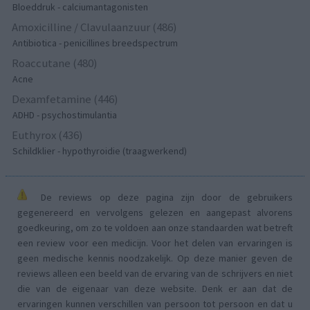
Bloeddruk - calciumantagonisten
Amoxicilline / Clavulaanzuur (486)
Antibiotica - penicillines breedspectrum
Roaccutane (480)
Acne
Dexamfetamine (446)
ADHD - psychostimulantia
Euthyrox (436)
Schildklier - hypothyroidie (traagwerkend)
De reviews op deze pagina zijn door de gebruikers
gegenereerd en vervolgens gelezen en aangepast alvorens
goedkeuring, om zo te voldoen aan onze standaarden wat betreft
een review voor een medicijn. Voor het delen van ervaringen is
geen medische kennis noodzakelijk. Op deze manier geven de
reviews alleen een beeld van de ervaring van de schrijvers en niet
die van de eigenaar van deze website. Denk er aan dat de
ervaringen kunnen verschillen van persoon tot persoon en dat u