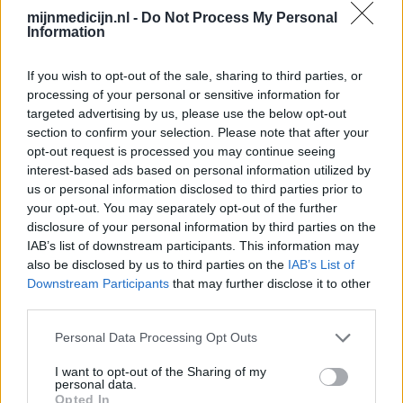
mijnmedicijn.nl -
Do Not Process My Personal
Schildklier - hypothyroidie (traagwerkend)
Information
Omeprazol (848)
Maagzuur - protonpompremmers
If you wish to opt-out of the sale, sharing to third parties, or
Metoprolol (817)
processing of your personal or sensitive information for
Bloeddruk - betablokkers
targeted advertising by us, please use the below opt-out
section to confirm your selection. Please note that after your
Lyrica (795)
opt-out request is processed you may continue seeing
Epilepsie
interest-based ads based on personal information utilized by
Furabid (735)
us or personal information disclosed to third parties prior to
Antibiotica - urineweginfectie
your opt-out. You may separately opt-out of the further
disclosure of your personal information by third parties on the
Mirtazapine (731)
IAB’s list of downstream participants. This information may
Depressie - antidepressiva overig
also be disclosed by us to third parties on the
IAB’s List of
Amitriptyline (699)
Downstream Participants
that may further disclose it to other
Depressie - antidepressiva TCA
third parties.
Efexor (665)
Personal Data Processing Opt Outs
Depressie - antidepressiva overig
Ethinylestradiol / Levonorgestrel (656)
I want to opt-out of the Sharing of my
personal data.
Anticonceptie - eenfase
Opted In