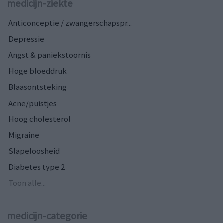
medicijn-ziekte
Anticonceptie / zwangerschapspr...
Depressie
Angst & paniekstoornis
Hoge bloeddruk
Blaasontsteking
Acne/puistjes
Hoog cholesterol
Migraine
Slapeloosheid
Diabetes type 2
Toon alle...
medicijn-categorie