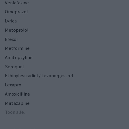
Venlafaxine
Omeprazol
Lyrica
Metoprolol
Efexor
Metformine
Amitriptyline
Seroquel
Ethinylestradiol / Levonorgestrel
Lexapro
Amoxicilline
Mirtazapine
Toon alle...