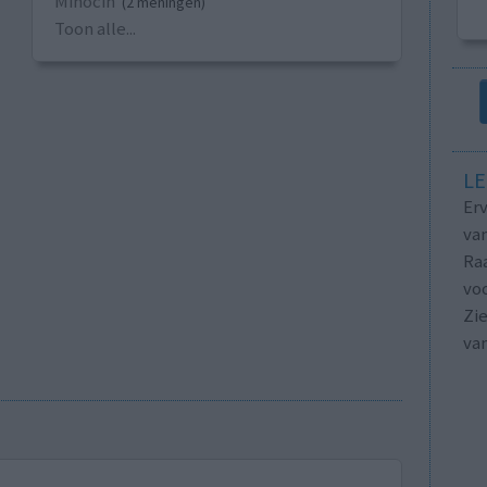
Minocin
(2 meningen)
Toon alle...
LE
Erv
van
Raa
voo
Zie
va