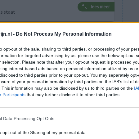
lees meer
ts staat
lacht
leeftijd
algehele tevredenheid
jn.nl -
Do Not Process My Personal Information
1
to opt-out of the sale, sharing to third parties, or processing of your per
formation for targeted advertising by us, please use the below opt-out s
r selection. Please note that after your opt-out request is processed y
eing interest-based ads based on personal information utilized by us or
disclosed to third parties prior to your opt-out. You may separately opt-
losure of your personal information by third parties on the IAB’s list of
. This information may also be disclosed by us to third parties on the
IA
Participants
that may further disclose it to other third parties.
ur afmaken.
Effectiviteit
aam einde v
Hoeveelheid bijwerkingen
l Data Processing Opt Outs
j het slapen
tranen over mijn wangen. Het is nu 4 dagen na de
o opt-out of the Sharing of my personal data.
mnood. Zijndat de bijwerkingen?