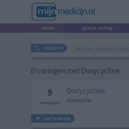
home
geef je mening
Selecteer een ander medicij
medicijnen
Ervaringen met Doxycycline
Doxycycline
9
doxycyline
meningen
geef je mening