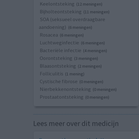
Keelontsteking
(12 meningen)
Bijholteontsteking
(11 meningen)
SOA (seksueel overdraagbare
aandoening)
(6 meningen)
Rosacea
(6 meningen)
Luchtweginfectie
(6 meningen)
Bacteriële infectie
(4 meningen)
Oorontsteking
(3 meningen)
Blaasontsteking
(2 meningen)
Folliculitis
(1 mening)
Cystische fibrose
(0 meningen)
Nierbekkenontsteking
(0 meningen)
Prostaatontsteking
(0 meningen)
Lees meer over dit medicijn