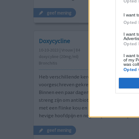
Opted 
geef mening
I want t
Opted 
I want 
Advertis
Doxycycline
Opted 
10-10-2023 | Vrouw | 84
I want t
doxycyline (20mg/ml)
of my P
Bronchitis
was col
Opted 
Heb verschillende keren doxy met een flinke 
voorgeschreven gekregen, met een goed resu
Binnen een paar dagen was ik weer fit. Nu de
streng zijn om antibiotica voor te schrijven kr
met een flinke kou en met veel slijm op te h
hevige hoofdpijn en nog ste
[lees meer...]
geef mening