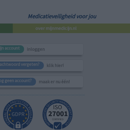
Medicatieveiligheid voor jou
over mijnmedicijn.nl
ijn account
inloggen
achtwoord vergeten?
klik hier!
og geen account?
maak er nu één!