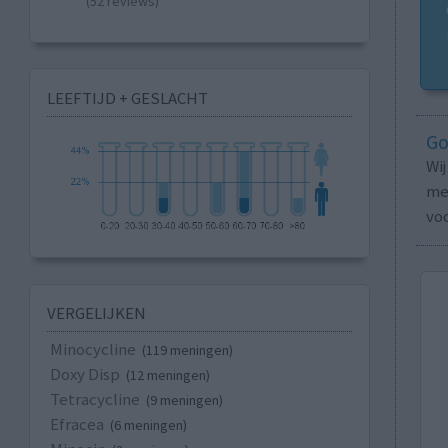
(52 reviews)
LEEFTIJD + GESLACHT
Go
Wi
med
vo
VERGELIJKEN
Minocycline
(119 meningen)
Doxy Disp
(12 meningen)
Tetracycline
(9 meningen)
Efracea
(6 meningen)