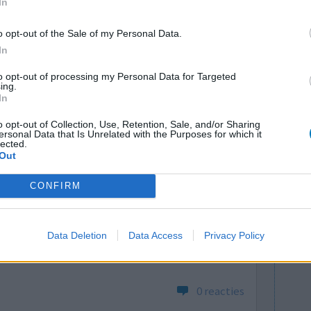
In
0 reacties
o opt-out of the Sale of my Personal Data.
In
to opt-out of processing my Personal Data for Targeted
ing.
In
o opt-out of Collection, Use, Retention, Sale, and/or Sharing
ersonal Data that Is Unrelated with the Purposes for which it
lected.
Out
bronchitis
Effectiviteit
CONFIRM
ltaat.
Hoeveelheid bijwerkingen
 normen zo
ijg ik dit niet meer. Nu loop ik al anderhalve week
Data Deletion
Data Access
Privacy Policy
oesten. Kreeg nu codienefosfaat met gevolg
0 reacties