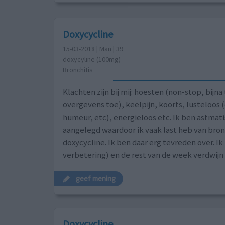
Doxycycline
15-03-2018 | Man | 39
doxycyline (100mg)
Bronchitis
Klachten zijn bij mij: hoesten (non-stop, bijna
overgevens toe), keelpijn, koorts, lusteloos 
humeur, etc), energieloos etc. Ik ben astmat
aangelegd waardoor ik vaak last heb van bronc
doxycycline. Ik ben daar erg tevreden over. I
verbetering) en de rest van de week verdwijn
geef mening
Doxycycline