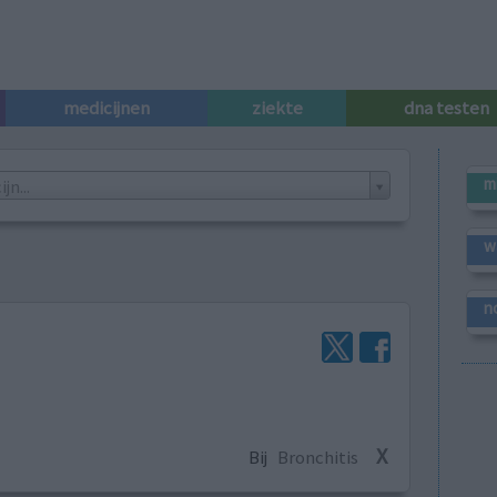
medicijnen
ziekte
dna testen
m
n...
w
n
X
Bij
Bronchitis