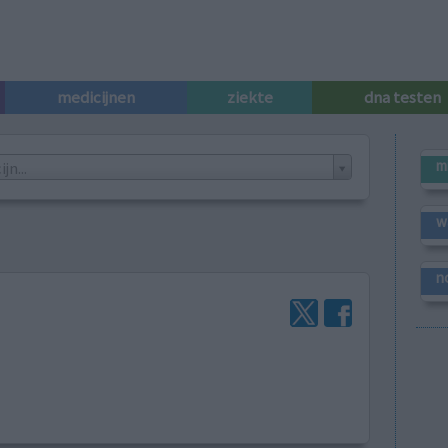
medicijnen
ziekte
dna testen
m
n...
w
n