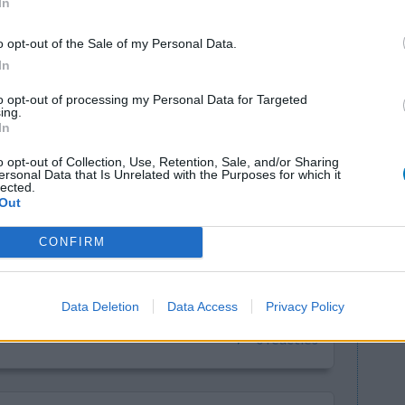
In
o opt-out of the Sale of my Personal Data.
In
to opt-out of processing my Personal Data for Targeted
ing.
In
o opt-out of Collection, Use, Retention, Sale, and/or Sharing
ersonal Data that Is Unrelated with the Purposes for which it
derzoeken
Effectiviteit
lected.
Out
 2x 2puffen
Hoeveelheid bijwerkingen
etering
CONFIRM
jfel ik. Ik houd druk op mijn borst en ben zeer
amp in mijn voetzolen en trillende handen is
Data Deletion
Data Access
Privacy Policy
0 reacties