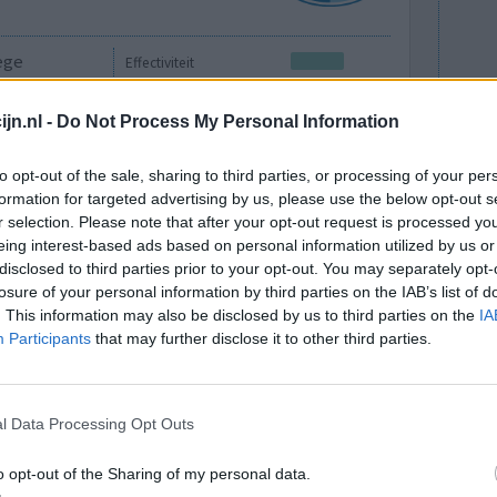
ege
Effectiviteit
keel .
Hoeveelheid bijwerkingen
jn.nl -
Do Not Process My Personal Information
0 reacties
to opt-out of the sale, sharing to third parties, or processing of your per
formation for targeted advertising by us, please use the below opt-out s
r selection. Please note that after your opt-out request is processed y
eing interest-based ads based on personal information utilized by us or
disclosed to third parties prior to your opt-out. You may separately opt-
losure of your personal information by third parties on the IAB’s list of
. This information may also be disclosed by us to third parties on the
IA
Participants
that may further disclose it to other third parties.
Effectiviteit
l Data Processing Opt Outs
Hoeveelheid bijwerkingen
o opt-out of the Sharing of my personal data.
0 reacties