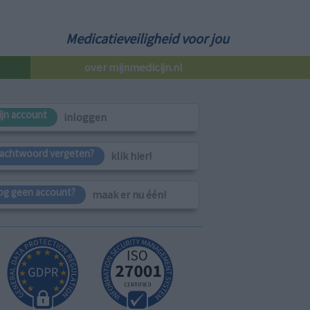
Medicatieveiligheid voor jou
over mijnmedicijn.nl
ijn account
inloggen
achtwoord vergeten?
klik hier!
og geen account?
maak er nu één!