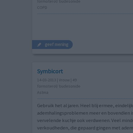
formoterol/ budesonide
COPD
geef mening
Symbicort
14-03-2013 | Vrouw | 49
formoterol/ budesonide
Astma
Gebruik het al jaren. Heel blij ermee, eindelij
ademhalingsproblemen meer en bovendien is
vervelende kuchje ook verdwenen. Veel minde
verkoudheden, die gepaard gingen met ade