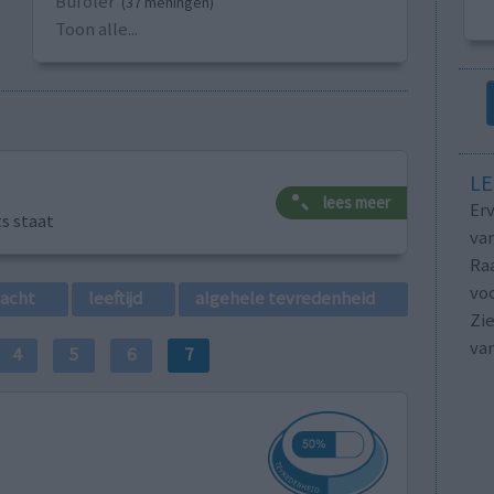
Bufoler
(37 meningen)
Toon alle...
LE
lees meer
Erv
ts staat
van
Raa
voo
lacht
leeftijd
algehele tevredenheid
Zie
va
4
5
6
7