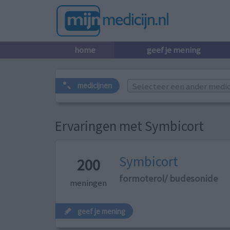
home
geef je mening
Selecteer een ander medicij
medicijnen
Ervaringen met Symbicort
Symbicort
200
formoterol/ budesonide
meningen
geef je mening