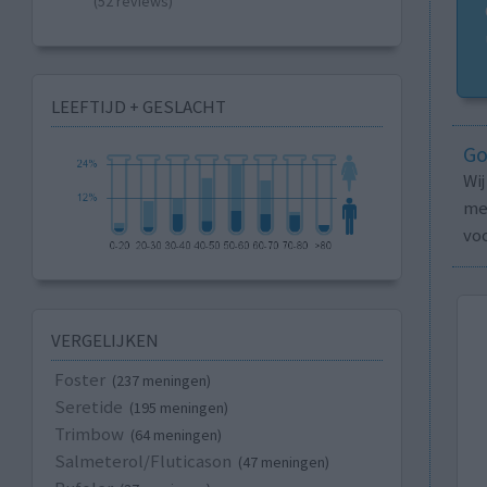
(52 reviews)
LEEFTIJD + GESLACHT
Go
Wi
med
vo
VERGELIJKEN
Foster
(237 meningen)
Seretide
(195 meningen)
Trimbow
(64 meningen)
Salmeterol/Fluticason
(47 meningen)