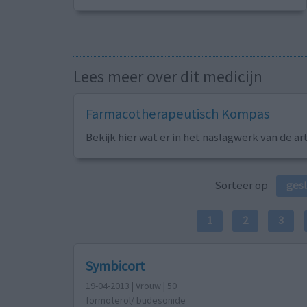
Lees meer over dit medicijn
Farmacotherapeutisch Kompas
Bekijk hier wat er in het naslagwerk van de ar
Sorteer op
ges
1
2
3
Symbicort
19-04-2013 | Vrouw | 50
formoterol/ budesonide