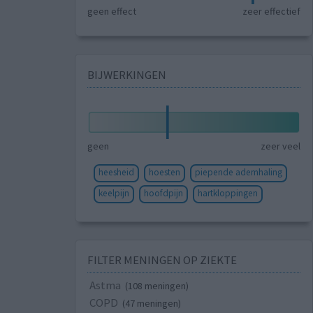
geen effect
zeer effectief
BIJWERKINGEN
geen
zeer veel
heesheid
hoesten
piepende ademhaling
keelpijn
hoofdpijn
hartkloppingen
FILTER MENINGEN OP ZIEKTE
Astma
(108 meningen)
COPD
(47 meningen)