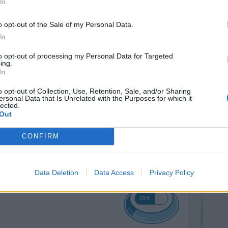
In
o opt-out of the Sale of my Personal Data.
In
to opt-out of processing my Personal Data for Targeted
ing.
had. Een
Effectiviteit
In
aas weer
Hoeveelheid bijwerkingen
o opt-out of Collection, Use, Retention, Sale, and/or Sharing
een
ersonal Data that Is Unrelated with the Purposes for which it
lected.
komen. Ik vroeg me af of dat bij meerdere mensen
Out
l. Ik hoor het graag.
CONFIRM
0 reacties
Data Deletion
Data Access
Privacy Policy