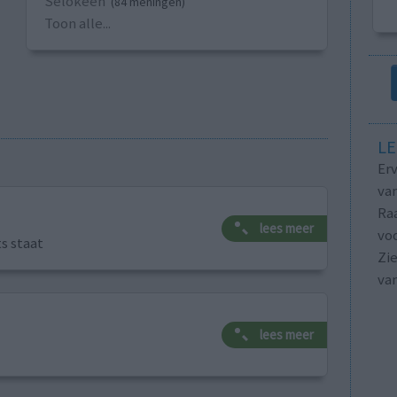
Selokeen
(84 meningen)
Toon alle...
LE
Erv
van
Raa
lees meer
voo
ts staat
Zie
va
lees meer