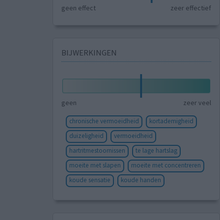
geen effect
zeer effectief
BIJWERKINGEN
geen
zeer veel
chronische vermoeidheid
kortademigheid
duizeligheid
vermoeidheid
hartritmestoornissen
te lage hartslag
moeite met slapen
moeite met concentreren
koude sensatie
koude handen