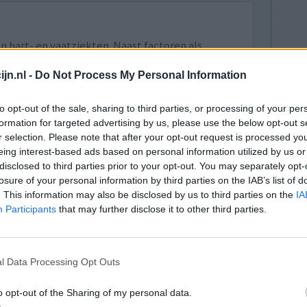
n hart- en vaatziekten. Naast factoren als
n groot deel bepaald door erfelijke aanleg. Er
jn.nl -
Do Not Process My Personal Information
loeddruk te verlagen. Vaak krijg je meer dan één
n je hebt minder kans op bijwerkingen. Maar
to opt-out of the sale, sharing to third parties, or processing of your per
nten met hypertensie de bloeddruk met geschikte
formation for targeted advertising by us, please use the below opt-out s
e.
r selection. Please note that after your opt-out request is processed y
an als een hulpmiddel worden ingezet om tot een
eing interest-based ads based on personal information utilized by us or
en.
disclosed to third parties prior to your opt-out. You may separately opt-
losure of your personal information by third parties on the IAB’s list of
lees meer
. This information may also be disclosed by us to third parties on the
IA
Participants
that may further disclose it to other third parties.
lacht
leeftijd
algehele tevredenheid
l Data Processing Opt Outs
4
5
6
7
o opt-out of the Sharing of my personal data.