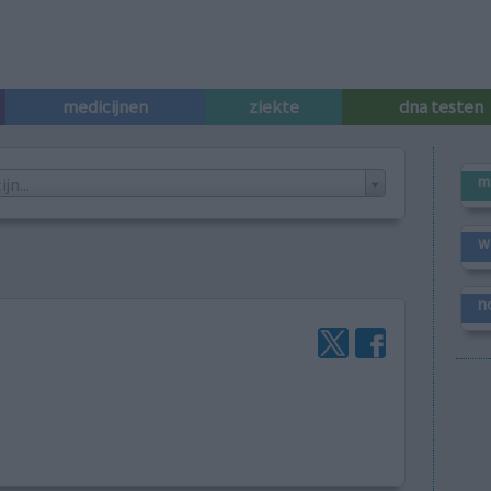
medicijnen
ziekte
dna testen
m
n...
w
n