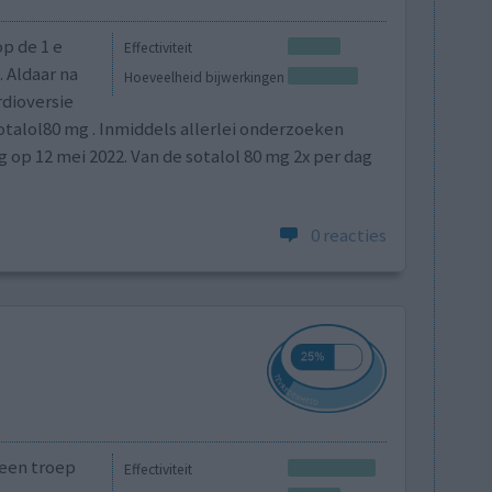
p de 1 e
Effectiviteit
 Aldaar na
Hoeveelheid bijwerkingen
rdioversie
talol80 mg . Inmiddels allerlei onderzoeken
 op 12 mei 2022. Van de sotalol 80 mg 2x per dag
0 reacties
een troep
Effectiviteit