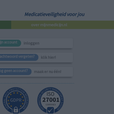
Medicatieveiligheid voor jou
over mijnmedicijn.nl
ijn account
inloggen
achtwoord vergeten?
klik hier!
og geen account?
maak er nu één!