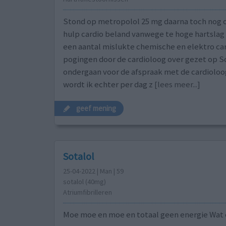
Stond op metropolol 25 mg daarna toch nog o
hulp cardio beland vanwege te hoge hartslag .
een aantal mislukte chemische en elektro ca
pogingen door de cardioloog over gezet op So
ondergaan voor de afspraak met de cardioloog
wordt ik echter per dag z
[lees meer...]
geef mening
Sotalol
25-04-2022 | Man | 59
sotalol (40mg)
Atriumfibrilleren
Moe moe en moe en totaal geen energie Wat 