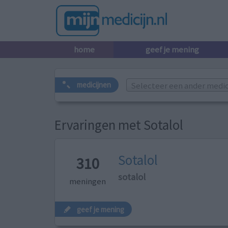
home
geef je mening
Selecteer een ander medicij
medicijnen
Ervaringen met Sotalol
Sotalol
310
sotalol
meningen
geef je mening