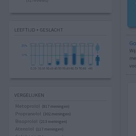
(52 reviews)
LEEFTIJD + GESLACHT
Go
Wi
med
vo
VERGELIJKEN
Metoprolol
(817 meningen)
Propranolol
(302 meningen)
Bisoprolol
(213 meningen)
Atenolol
(117 meningen)