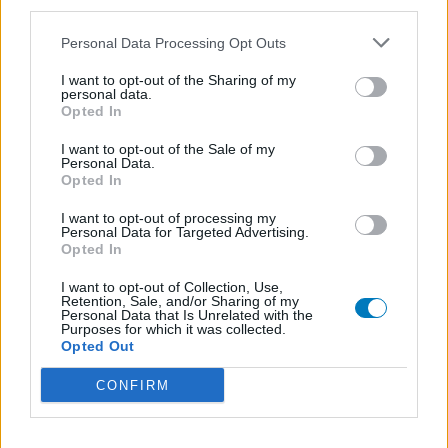
third parties.
Antibiotica - urineweginfectie
Mirtazapine (731)
Personal Data Processing Opt Outs
Depressie - antidepressiva overig
I want to opt-out of the Sharing of my
Amitriptyline (699)
personal data.
Opted In
Depressie - antidepressiva TCA
Efexor (665)
I want to opt-out of the Sale of my
Personal Data.
Depressie - antidepressiva overig
Opted In
Ethinylestradiol / Levonorgestrel (656)
I want to opt-out of processing my
Anticonceptie - eenfase
Personal Data for Targeted Advertising.
Seroquel (647)
Opted In
Psychose / schizofrenie - antipsychotica
I want to opt-out of Collection, Use,
Escitalopram (647)
Retention, Sale, and/or Sharing of my
Personal Data that Is Unrelated with the
Depressie - antidepressiva SSRI
Purposes for which it was collected.
Opted Out
Amoxicilline (646)
Antibiotica - penicillines breedspectrum
CONFIRM
Wellbutrin XR (646)
Verslavingsziekten