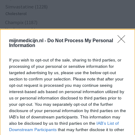
Simvastatine (1228)
Cholesterol
Champix (1187)
Verslavingsziekten
Venlafaxine (1004)
mijnmedicijn.nl -
Do Not Process My Personal
Depressie - antidepressiva overig
Information
Tramadol (939)
If you wish to opt-out of the sale, sharing to third parties, or
Pijn - morfine-achtigen
processing of your personal or sensitive information for
Thyrax Duotab (882)
targeted advertising by us, please use the below opt-out
Schildklier - hypothyroidie (traagwerkend)
section to confirm your selection. Please note that after your
Omeprazol (848)
opt-out request is processed you may continue seeing
interest-based ads based on personal information utilized by
Maagzuur - protonpompremmers
us or personal information disclosed to third parties prior to
Metoprolol (817)
your opt-out. You may separately opt-out of the further
Bloeddruk - betablokkers
disclosure of your personal information by third parties on the
Lyrica (795)
IAB’s list of downstream participants. This information may
Epilepsie
also be disclosed by us to third parties on the
IAB’s List of
Downstream Participants
that may further disclose it to other
Furabid (735)