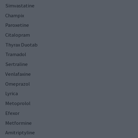
Simvastatine
Champix
Paroxetine
Citalopram
Thyrax Duotab
Tramadol
Sertraline
Venlafaxine
Omeprazol
Lyrica
Metoprolol
Efexor
Metformine
Amitriptyline