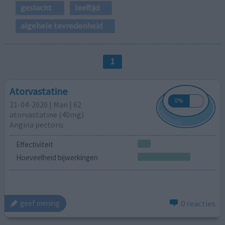
geslacht
leeftijd
algehele tevredenheid
1
Atorvastatine
21-04-2020 | Man | 62
atorvastatine (40mg)
Angina pectoris
Effectiviteit
Hoeveelheid bijwerkingen
0 reacties
geef mening