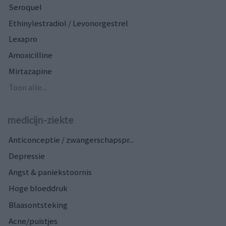
Seroquel
Ethinylestradiol / Levonorgestrel
Lexapro
Amoxicilline
Mirtazapine
Toon alle...
medicijn-ziekte
Anticonceptie / zwangerschapspr...
Depressie
Angst & paniekstoornis
Hoge bloeddruk
Blaasontsteking
Acne/puistjes