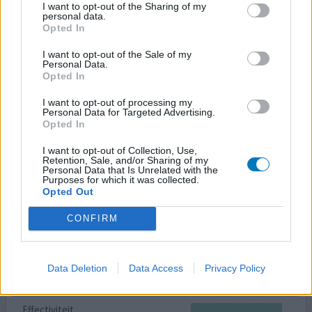
I want to opt-out of the Sharing of my
Effectiviteit
personal data.
Hoeveelheid bijwerkingen
Opted In
I want to opt-out of the Sale of my
Medicatie hielp tegen de bechterew, maar door
Personal Data.
bijwerkingen moeten stoppen. Ik heb het medicijn 1,5
Opted In
jaar gebruikt. Eerst nog met anti allergeen tabletjes,
omdat ik jeukende schijven kreeg na het prikken. Ik had
I want to opt-out of processing my
Personal Data for Targeted Advertising.
achteraf toen moeten stoppen... na een tijdje kreeg ik
Opted In
nog meer bijwerkingen en toen kwamen we er achter dat
het een allergische reactie was.
I want to opt-out of Collection, Use,
Retention, Sale, and/or Sharing of my
Personal Data that Is Unrelated with the
Purposes for which it was collected.
0 reacties
geef mening
Opted Out
CONFIRM
Humira
28-10-2021 | Man | 25
adalimumab (50mg/ml)
Data Deletion
Data Access
Privacy Policy
Ziekte van Bechterew
Effectiviteit