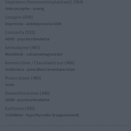
Implanon (hormoonimplantaat) (584)
Anticonceptie - overig
Lexapro (509)
Depressie - antidepressiva SSRI
Concerta (503)
ADHD - psychostimulantia
Amlodipine (493)
Bloeddruk - calciumantagonisten
Amoxicilline / Clavulaanzuur (486)
Antibiotica - penicillines breedspectrum
Roaccutane (480)
Acne
Dexamfetamine (446)
ADHD - psychostimulantia
Euthyrox (436)
Schildklier - hypothyroidie (traagwerkend)