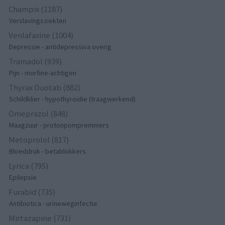
Champix (1187)
Verslavingsziekten
Venlafaxine (1004)
Depressie - antidepressiva overig
Tramadol (939)
Pijn - morfine-achtigen
Thyrax Duotab (882)
Schildklier - hypothyroidie (traagwerkend)
Omeprazol (848)
Maagzuur - protonpompremmers
Metoprolol (817)
Bloeddruk - betablokkers
Lyrica (795)
Epilepsie
Furabid (735)
Antibiotica - urineweginfectie
Mirtazapine (731)