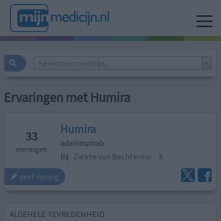
Selecteer medicijn...
Ervaringen met Humira
Humira
33
adalimumab
meningen
Bij
Ziekte van Bechterew
X
geef mening
ALGEHELE TEVREDENHEID