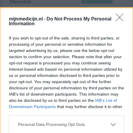
Effectiviteit
Hoeveelheid bijwerkingen
mijnmedicijn.nl -
Do Not Process My Personal
Ik heb al 37 jaar de ziekte van Bechtrew. Ik had toen het
Information
begon een arts die het gelijk zag aan mijn ogen en
natuurlijk in het bloed... Toen deze wegging bij het
If you wish to opt-out of the sale, sharing to third parties, or
ziekenhuis waar ik werd behandeld, hebben alle artsen
processing of your personal or sensitive information for
gezegd dat ik het niet had want ik ben niet vergroeit. In
targeted advertising by us, please use the below opt-out
2015 na jaren van pijn en ellende en niet meer kunnen
section to confirm your selection. Please note that after your
werken, de arts weer opgezocht, de juiste medic
[lees
opt-out request is processed you may continue seeing
meer...]
interest-based ads based on personal information utilized by
us or personal information disclosed to third parties prior to
0 reacties
your opt-out. You may separately opt-out of the further
geef mening
disclosure of your personal information by third parties on the
IAB’s list of downstream participants. This information may
also be disclosed by us to third parties on the
IAB’s List of
Humira
Downstream Participants
that may further disclose it to other
28-05-2022 | Vrouw | 32
third parties.
adalimumab (40mg/0,8ml)
Ziekte van Bechterew
Personal Data Processing Opt Outs