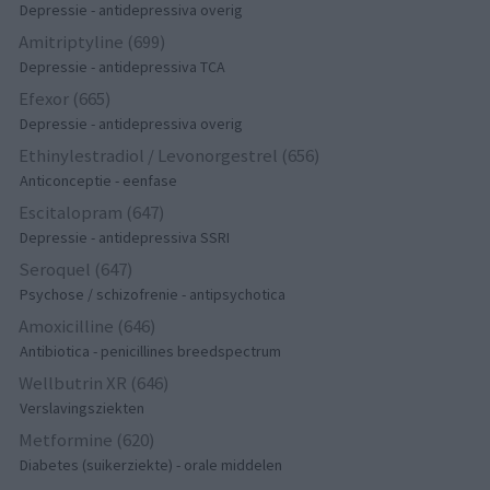
Depressie - antidepressiva overig
Amitriptyline (699)
Depressie - antidepressiva TCA
Efexor (665)
Depressie - antidepressiva overig
Ethinylestradiol / Levonorgestrel (656)
Anticonceptie - eenfase
Escitalopram (647)
Depressie - antidepressiva SSRI
Seroquel (647)
Psychose / schizofrenie - antipsychotica
Amoxicilline (646)
Antibiotica - penicillines breedspectrum
Wellbutrin XR (646)
Verslavingsziekten
Metformine (620)
Diabetes (suikerziekte) - orale middelen