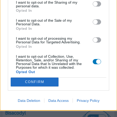
I want to opt-out of the Sharing of my
personal data.
28-11-2021 | Vrouw | 48
Opted In
bisacodyl (5mg)
Voorbereiding (slok-)darmonderzoek
I want to opt-out of the Sale of my
Personal Data.
Effectiviteit
Opted In
Hoeveelheid bijwerkingen
I want to opt-out of processing my
Personal Data for Targeted Advertising.
In de avond om 22.00 uur twee tabletjes ingenomen en
Opted In
daarna gaan slapen. Ik werd rond 4.00 uur wakker met wat
I want to opt-out of Collection, Use,
lichte buikkrampen en er kwam (waterdunne) ontlasting.
Retention, Sale, and/or Sharing of my
Dit heeft zich ongeveer om het uur herhaald (in totaal 5
Personal Data that Is Unrelated with the
Purposes for which it was collected.
keer). Nu nog beginnen met laxeren vandaag om 18.00 uur
Opted Out
met Eziclen (al twee keer eerder gebruikt). Bisacodyl is
voor mij een prima middel.
CONFIRM
0 reacties
geef mening
Data Deletion
Data Access
Privacy Policy
Bisacodyl