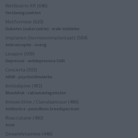
Wellbutrin XR (646)
Verslavingsziekten
Metformine (620)
Diabetes (suikerziekte) - orale middelen
Implanon (hormoonimplantaat) (584)
Anticonceptie - overig
Lexapro (509)
Depressie - antidepressiva SSRI
Concerta (503)
ADHD - psychostimulantia
Amlodipine (493)
Bloeddruk - calciumantagonisten
Amoxicilline / Clavulaanzuur (486)
Antibiotica - penicillines breedspectrum
Roaccutane (480)
Acne
Dexamfetamine (446)