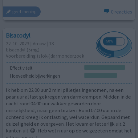
0 reacties
geef mening
Bisacodyl
22-10-2023 | Vrouw | 18
bisacodyl (5mg)
Voorbereiding (slok-)darmonderzoek
Effectiviteit
Hoeveelheid bijwerkingen
Ik heb om 22.00 uur 2 mini pilletjes ingenomen, na een
paar uur al last gekregen van darmkrampen. Midden in de
nacht rond 04:00 uur wakker geworden door
misselijkheid, maar geen braken. Rond 07:00 uur in de
ochtend kreeg ik ontlasting, wel waterdun. Gepaard met
duizeligheid en overgeven. Het kwam er letterlijk uit 2
kanten uit 😂. Heb wel n uur op de wc gezeten omdat het
g
[lees meer...]