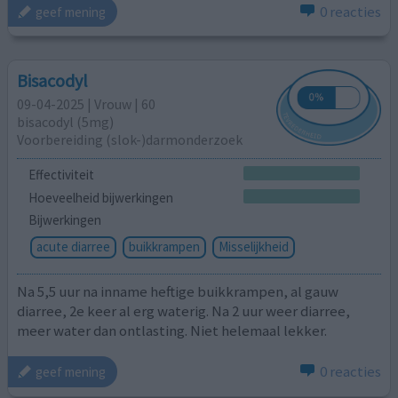
0 reacties
geef mening
Bisacodyl
09-04-2025 | Vrouw | 60
bisacodyl (5mg)
Voorbereiding (slok-)darmonderzoek
Effectiviteit
Hoeveelheid bijwerkingen
Bijwerkingen
acute diarree
buikkrampen
Misselijkheid
Na 5,5 uur na inname heftige buikkrampen, al gauw
diarree, 2e keer al erg waterig. Na 2 uur weer diarree,
meer water dan ontlasting. Niet helemaal lekker.
0 reacties
geef mening