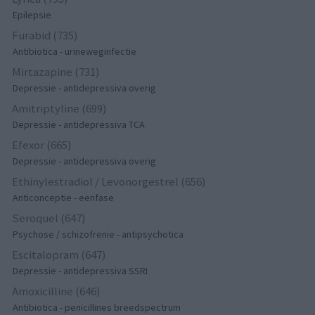
Epilepsie
Furabid (735)
Antibiotica - urineweginfectie
Mirtazapine (731)
Depressie - antidepressiva overig
Amitriptyline (699)
Depressie - antidepressiva TCA
Efexor (665)
Depressie - antidepressiva overig
Ethinylestradiol / Levonorgestrel (656)
Anticonceptie - eenfase
Seroquel (647)
Psychose / schizofrenie - antipsychotica
Escitalopram (647)
Depressie - antidepressiva SSRI
Amoxicilline (646)
Antibiotica - penicillines breedspectrum