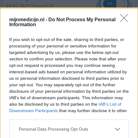
04-05-2022 | Vrouw | 45
bisacodyl (10mg)
Voorbereiding (slok-)darmonderzoek
mijnmedicijn.nl -
Do Not Process My Personal
Information
Effectiviteit
Hoeveelheid bijwerkingen
If you wish to opt-out of the sale, sharing to third parties, or
processing of your personal or sensitive information for
Als darmvoorbereiding moest ik twee dagen voor de
targeted advertising by us, please use the below opt-out
colonoscopie om 22.00 twee tabletten Bisacodyl nemen.
section to confirm your selection. Please note that after your
De dag erna en de ochtend van het onderzoek ook nog 2
opt-out request is processed you may continue seeing
interest-based ads based on personal information utilized by
liter Moviprep en 2 liter heldere drank. De nacht op
us or personal information disclosed to third parties prior to
inname van Bisacodyl heb ik de ergste darmkrampen in
your opt-out. You may separately opt-out of the further
mijn leven meegemaakt, ik heb van 02.00 tot 08.00
disclosure of your personal information by third parties on the
huilend en schreeuwend van pijn op het toilet gezeten.
IAB’s list of downstream participants. This information may
Alsof
[lees meer...]
also be disclosed by us to third parties on the
IAB’s List of
Downstream Participants
that may further disclose it to other
0 reacties
geef mening
third parties.
Personal Data Processing Opt Outs
Bisacodyl