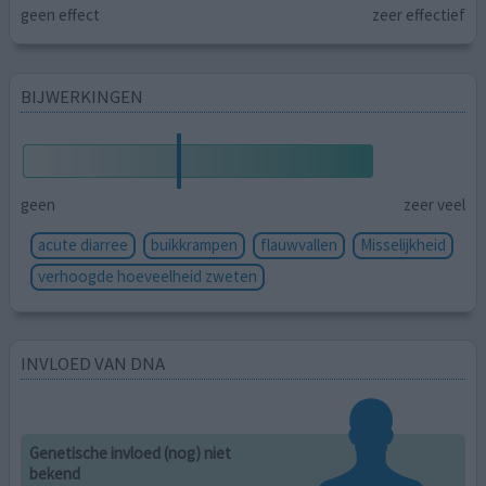
geen effect
zeer effectief
BIJWERKINGEN
geen
zeer veel
acute diarree
buikkrampen
flauwvallen
Misselijkheid
verhoogde hoeveelheid zweten
INVLOED VAN DNA
Genetische invloed (nog) niet
bekend