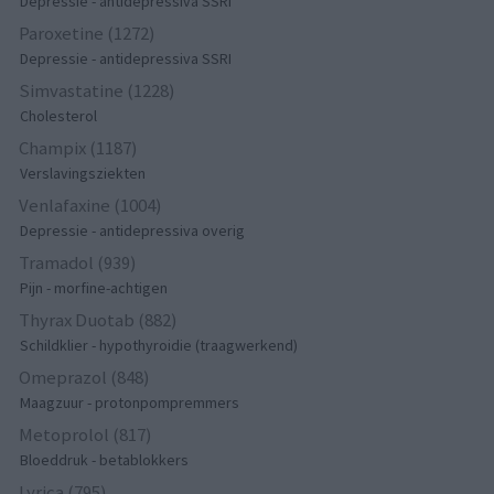
Depressie - antidepressiva SSRI
Paroxetine (1272)
Depressie - antidepressiva SSRI
Simvastatine (1228)
Cholesterol
Champix (1187)
Verslavingsziekten
Venlafaxine (1004)
Depressie - antidepressiva overig
Tramadol (939)
Pijn - morfine-achtigen
Thyrax Duotab (882)
Schildklier - hypothyroidie (traagwerkend)
Omeprazol (848)
Maagzuur - protonpompremmers
Metoprolol (817)
Bloeddruk - betablokkers
Lyrica (795)