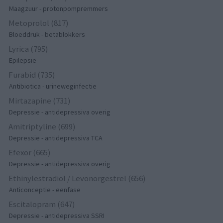
Maagzuur - protonpompremmers
Metoprolol (817)
Bloeddruk - betablokkers
Lyrica (795)
Epilepsie
Furabid (735)
Antibiotica - urineweginfectie
Mirtazapine (731)
Depressie - antidepressiva overig
Amitriptyline (699)
Depressie - antidepressiva TCA
Efexor (665)
Depressie - antidepressiva overig
Ethinylestradiol / Levonorgestrel (656)
Anticonceptie - eenfase
Escitalopram (647)
Depressie - antidepressiva SSRI