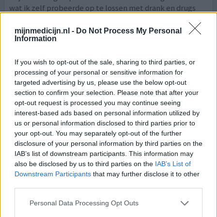
wat ik zelf probeerde op te lossen met drank en drugs
heb ik mijn wonderpil gevonden. Vorig jaar rond deze tijd
liep ik een verslavingskliniek in en kwam ik achter de
mijnmedicijn.nl -
Do Not Process My Personal
Information
omvang van mijn angsten. Toen werd de reden van mijn
gebruik echt duidelijk. En na een anti psychoticum
(risperidon) wat totaal niet werkte overgestapt
[lees
If you wish to opt-out of the sale, sharing to third parties, or
meer...]
processing of your personal or sensitive information for
targeted advertising by us, please use the below opt-out
section to confirm your selection. Please note that after your
0 reacties
geef mening
opt-out request is processed you may continue seeing
interest-based ads based on personal information utilized by
us or personal information disclosed to third parties prior to
Venlafaxine
your opt-out. You may separately opt-out of the further
disclosure of your personal information by third parties on the
04-08-2021 | Vrouw | 36
venlafaxine (75mg)
IAB’s list of downstream participants. This information may
Angststoornis
also be disclosed by us to third parties on the
IAB’s List of
Downstream Participants
that may further disclose it to other
Effectiviteit
third parties.
Hoeveelheid bijwerkingen
Personal Data Processing Opt Outs