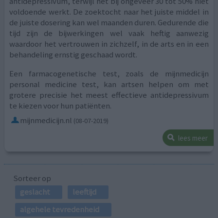
antidepressivum, terwijl het bij ongeveer 30 tot 50% niet
voldoende werkt. De zoektocht naar het juiste middel in
de juiste dosering kan wel maanden duren. Gedurende die
tijd zijn de bijwerkingen wel vaak heftig aanwezig
waardoor het vertrouwen in zichzelf, in de arts en in een
behandeling ernstig geschaad wordt.
Een farmacogenetische test, zoals de mijnmedicijn
personal medicine test, kan artsen helpen om met
grotere precisie het meest effectieve antidepressivum
te kiezen voor hun patiënten.
mijnmedicijn.nl
(08-07-2019)
lees meer
Sorteer op
geslacht
leeftijd
algehele tevredenheid