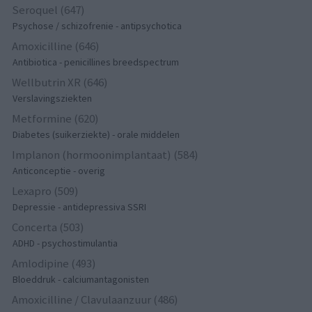
Seroquel (647)
Psychose / schizofrenie - antipsychotica
Amoxicilline (646)
Antibiotica - penicillines breedspectrum
Wellbutrin XR (646)
Verslavingsziekten
Metformine (620)
Diabetes (suikerziekte) - orale middelen
Implanon (hormoonimplantaat) (584)
Anticonceptie - overig
Lexapro (509)
Depressie - antidepressiva SSRI
Concerta (503)
ADHD - psychostimulantia
Amlodipine (493)
Bloeddruk - calciumantagonisten
Amoxicilline / Clavulaanzuur (486)