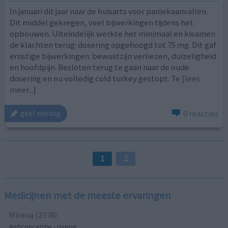
In januari dit jaar naar de huisarts voor paniekaanvallen.
Dit middel gekregen, veel bijwerkingen tijdens het
opbouwen. Uiteindelijk werkte het minimaal en kwamen
de klachten terug: dosering opgehoogd tot 75 mg. Dit gaf
ernstige bijwerkingen: bewustzijn verliezen, duizeligheid
en hoofdpijn. Besloten terug te gaan naar de oude
dosering en nu volledig cold turkey gestopt. Te
[lees
meer...]
0 reacties
geef mening
1
2
Medicijnen met de meeste ervaringen
Mirena (2378)
Anticonceptie - overig