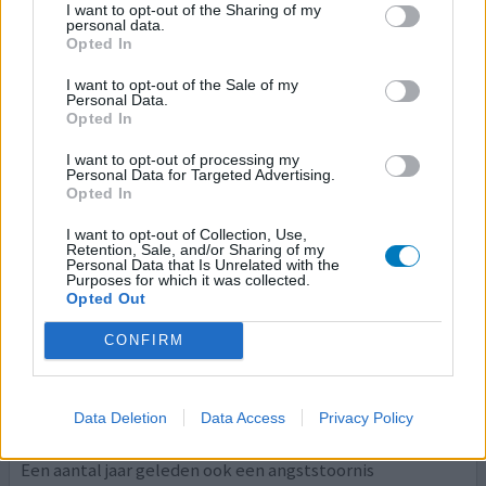
Dit medicijn heeft van alle ssri's de beste werking voor mij
I want to opt-out of the Sharing of my
gehad. Het voelde heerlijk! Alsof ik eindelijk een filter om
personal data.
Opted In
mij heen had en de wereld veel minder intens binnen
kwam. Hierdoor ook veel minder angstig. Alsof ik als het
I want to opt-out of the Sale of my
ware net als 'normale' mensen om mij heen werd. Maar...
Personal Data.
Ik kreeg er electrische schokken van in mijn hoofd. Dit
Opted In
werd zo hinderlijk dat ik toch h
[lees meer...]
I want to opt-out of processing my
Personal Data for Targeted Advertising.
0 reacties
Opted In
geef mening
I want to opt-out of Collection, Use,
Retention, Sale, and/or Sharing of my
Personal Data that Is Unrelated with the
Venlafaxine
Purposes for which it was collected.
Opted Out
09-06-2021 | Vrouw | 36
venlafaxine (150mg)
CONFIRM
Angststoornis
Effectiviteit
Data Deletion
Data Access
Privacy Policy
Hoeveelheid bijwerkingen
Een aantal jaar geleden ook een angststoornis